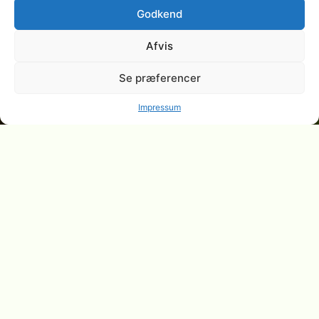
Godkend
Afvis
Se præferencer
Impressum
Medarbejderengagement i bæredygtighed: nøglen
til en stærkere virksomhedskultur
Medarbejderengagement i bæredygtighed er afgørende for moderne
virksomheder, der ønsker at forbedre deres grønne profil og styrke