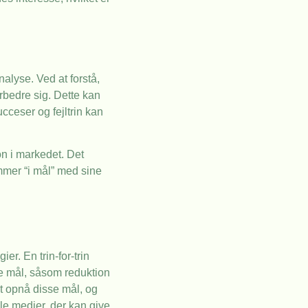
nalyse. Ved at forstå,
rbedre sig. Dette kan
cceser og fejltrin kan
on i markedet. Det
mmer “i mål” med sine
r. En trin-for-trin
re mål, såsom reduktion
t opnå disse mål, og
le medier, der kan give