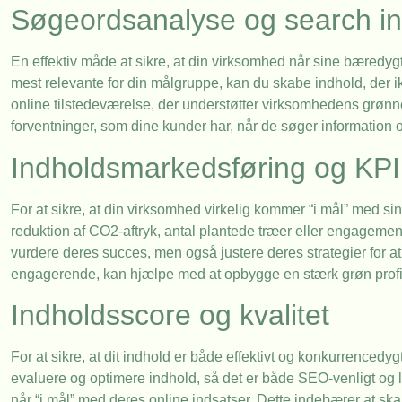
Søgeordsanalyse og search in
En effektiv måde at sikre, at din virksomhed når sine bæredy
mest relevante for din målgruppe, kan du skabe indhold, der 
online tilstedeværelse, der understøtter virksomhedens grønne
forventninger, som dine kunder har, når de søger information
Indholdsmarkedsføring og KPI
For at sikre, at din virksomhed virkelig kommer “i mål” med sin
reduktion af CO2-aftryk, antal plantede træer eller engageme
vurdere deres succes, men også justere deres strategier for a
engagerende, kan hjælpe med at opbygge en stærk grøn profil
Indholdsscore og kvalitet
For at sikre, at dit indhold er både effektivt og konkurrencedy
evaluere og optimere indhold, så det er både SEO-venligt og l
når “i mål” med deres online indsatser. Dette indebærer at ska