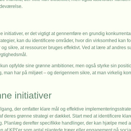
edeværelse.
e initiativer, er det vigtigt at gennemføre en grundig konkurrenta
egier, kan du identificere områder, hvor din virksomhed kan fo
 sikre, at ressourcer bruges effektivt. Ved at lære af andres su
ygtighedsmål.
kun opfylde sine grønne ambitioner, men også styrke sin positi
g, man har på miljøet – og derigennem sikre, at man virkelig ko
e initiativer
ang, der omfatter klare mål og effektive implementeringsstrategie
f deres grønne strategi er dækket. Start med at identificere kla
g. Planlæg derefter specifikke handlinger, der kan hjælpe med a
en af KPI’er som antal plantede træer eller engagement på socia