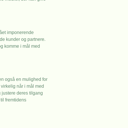
 nået imponerende
de kunder og partnere.
d og komme i mål med
en også en mulighed for
 virkelig når i mål med
 justere deres tilgang
il fremtidens