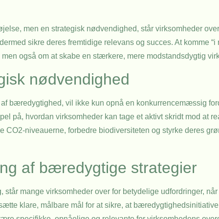
føjelse, men en strategisk nødvendighed, står virksomheder over
g dermed sikre deres fremtidige relevans og succes. At komme “i
v, men også om at skabe en stærkere, mere modstandsdygtig vi
egisk nødvendighed
 af bæredygtighed, vil ikke kun opnå en konkurrencemæssig fo
empel på, hvordan virksomheder kan tage et aktivt skridt mod at r
 CO2-niveauerne, forbedre biodiversiteten og styrke deres grønn
ng af bæredygtige strategier
 står mange virksomheder over for betydelige udfordringer, når 
ætte klare, målbare mål for at sikre, at bæredygtighedsinitiative
være specifikke, opnåelige og relevante for virksomhedens over