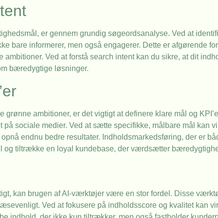
tent
gtighedsmål, er gennem grundig søgeordsanalyse. Ved at identif
ikke bare informerer, men også engagerer. Dette er afgørende fo
 ambitioner. Ved at forstå search intent kan du sikre, at dit in
 om bæredygtige løsninger.
’er
e grønne ambitioner, er det vigtigt at definere klare mål og KPI’e
nt på sociale medier. Ved at sætte specifikke, målbare mål kan 
t opnå endnu bedre resultater. Indholdsmarkedsføring, der er bå
 og tiltrække en loyal kundebase, der værdsætter bæredygtigh
gtigt, kan brugen af AI-værktøjer være en stor fordel. Disse værk
æsevenligt. Ved at fokusere på indholdsscore og kvalitet kan vi
be indhold, der ikke kun tiltrækker, men også fastholder kunderne