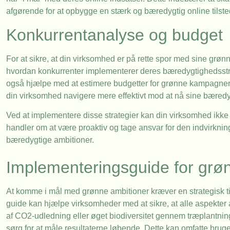
afgørende for at opbygge en stærk og bæredygtig online tilst
Konkurrentanalyse og budget
For at sikre, at din virksomhed er på rette spor med sine grønn
hvordan konkurrenter implementerer deres bæredygtighedsstrat
også hjælpe med at estimere budgetter for grønne kampagner og
din virksomhed navigere mere effektivt mod at nå sine bæred
Ved at implementere disse strategier kan din virksomhed ikke 
handler om at være proaktiv og tage ansvar for den indvirknin
bæredygtige ambitioner.
Implementeringsguide for grønn
At komme i mål med grønne ambitioner kræver en strategisk tilg
guide kan hjælpe virksomheder med at sikre, at alle aspekter a
af CO2-udledning eller øget biodiversitet gennem træplantnin
sørg for at måle resultaterne løbende. Dette kan omfatte brug