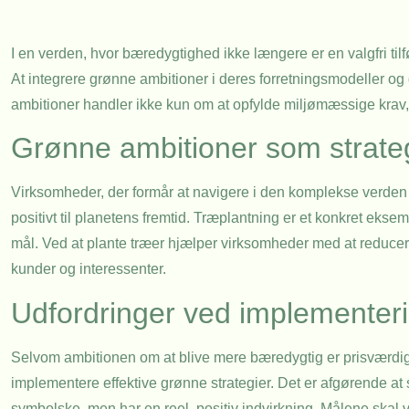
I en verden, hvor bæredygtighed ikke længere er en valgfri til
At integrere grønne ambitioner i deres forretningsmodeller o
ambitioner handler ikke kun om at opfylde miljømæssige kra
Grønne ambitioner som strat
Virksomheder, der formår at navigere i den komplekse verden
positivt til planetens fremtid. Træplantning er et konkret eks
mål. Ved at plante træer hjælper virksomheder med at reducere
kunder og interessenter.
Udfordringer ved implementeri
Selvom ambitionen om at blive mere bæredygtig er prisværdig,
implementere effektive grønne strategier. Det er afgørende at s
symbolske, men har en reel, positiv indvirkning. Målene skal 