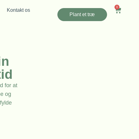
0
Kontakt os
Plant et træ
in
tid
 for at
le og
fylde