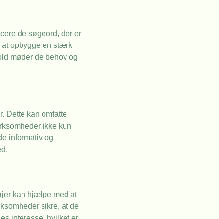
icere de søgeord, der er
r at opbygge en stærk
dhold møder de behov og
r. Dette kan omfatte
virksomheder ikke kun
de informativ og
ed.
tøjer kan hjælpe med at
rksomheder sikre, at de
s interesse, hvilket er