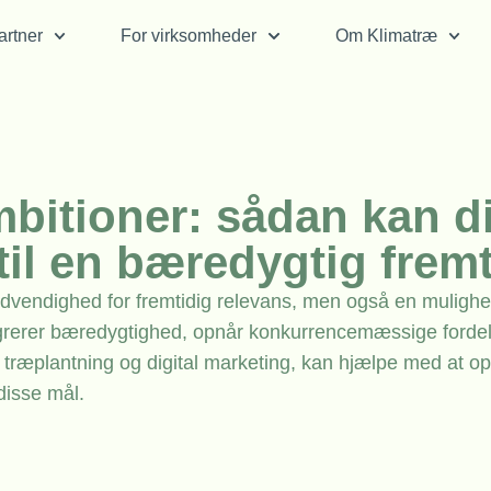
rtner
For virksomheder
Om Klimatræ
bitioner: sådan kan d
il en bæredygtig frem
ødvendighed for fremtidig relevans, men også en mulighed
ntegrerer bæredygtighed, opnår konkurrencemæssige forde
om træplantning og digital marketing, kan hjælpe med at op
disse mål.