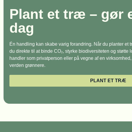
Plant et træ – gør 
dag
Én handling kan skabe varig forandring. Når du planter et
du direkte til at binde CO₂, styrke biodiversiteten og støtte
handler som privatperson eller på vegne af en virksomhed, e
verden grønnere.
PLANT ET TRÆ