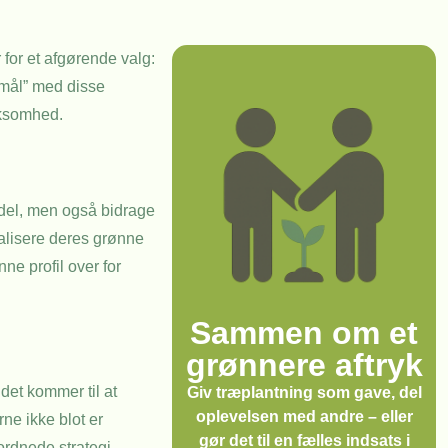
 for et afgørende valg:
 mål” med disse
rksomhed.
rdel, men også bidrage
ealisere deres grønne
e profil over for
Sammen om et
grønnere aftryk
det kommer til at
Giv træplantning som gave, del
oplevelsen med andre – eller
rne ikke blot er
gør det til en fælles indsats i
ordnede strategi.