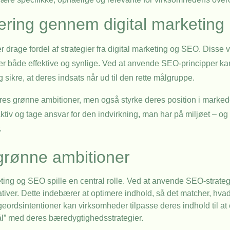
imering gennem digital marketing
drage fordel af strategier fra digital marketing og SEO. Disse 
iver både effektive og synlige. Ved at anvende SEO-principper 
 sikre, at deres indsats når ud til den rette målgruppe.
deres grønne ambitioner, men også styrke deres position i marke
ktiv og tage ansvar for den indvirkning, man har på miljøet – og
.
 grønne ambitioner
eting og SEO spille en central rolle. Ved at anvende SEO-strate
tiver. Dette indebærer at optimere indhold, så det matcher, hvad
geordsintentioner kan virksomheder tilpasse deres indhold til a
l” med deres bæredygtighedsstrategier.