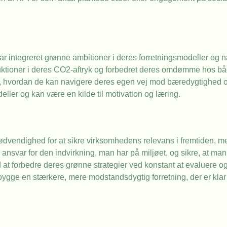
 har integreret grønne ambitioner i deres forretningsmodeller og
duktioner i deres CO2-aftryk og forbedret deres omdømme hos bå
gt i, hvordan de kan navigere deres egen vej mod bæredygtighe
ler og kan være en kilde til motivation og læring.
dvendighed for at sikre virksomhedens relevans i fremtiden, m
e ansvar for den indvirkning, man har på miljøet, og sikre, at man
t forbedre deres grønne strategier ved konstant at evaluere og
gge en stærkere, mere modstandsdygtig forretning, der er klar t