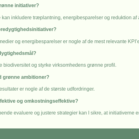
nne initiativer?
kan inkludere træplantning, energibesparelser og reduktion af a
redygtighedsinitiativer?
edier og energibesparelser er nogle af de mest relevante KPI’e
edygtighedsmål?
 biodiversitet og styrke virksomhedens grønne profil.
ed grønne ambitioner?
ltater er nogle af de største udfordringer.
effektive og omkostningseffektive?
ende evaluere og justere strategier kan I sikre, at initiativerne e