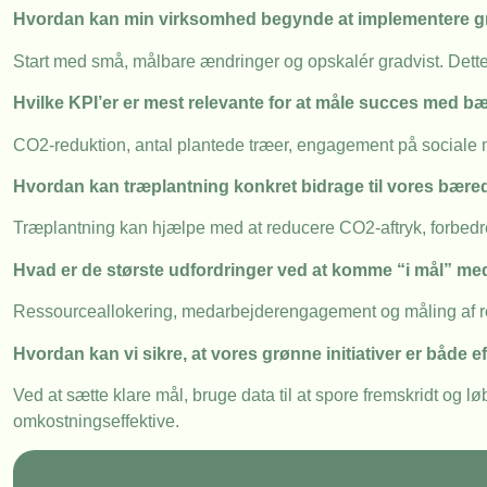
Hvordan kan min virksomhed begynde at implementere grø
Start med små, målbare ændringer og opskalér gradvist. Dette 
Hvilke KPI’er er mest relevante for at måle succes med bæ
CO2-reduktion, antal plantede træer, engagement på sociale m
Hvordan kan træplantning konkret bidrage til vores bær
Træplantning kan hjælpe med at reducere CO2-aftryk, forbedre
Hvad er de største udfordringer ved at komme “i mål” m
Ressourceallokering, medarbejderengagement og måling af resu
Hvordan kan vi sikre, at vores grønne initiativer er både 
Ved at sætte klare mål, bruge data til at spore fremskridt og løb
omkostningseffektive.