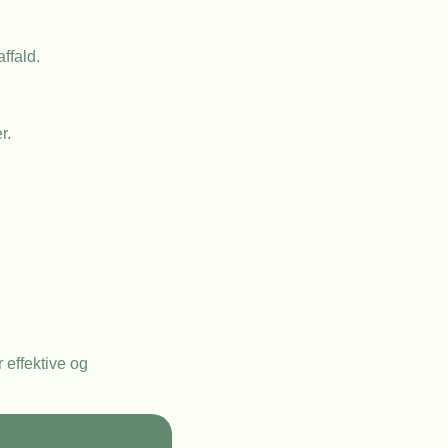
ffald.
r.
r effektive og