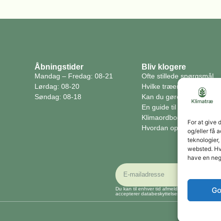
Åbningstider
Bliv klogere
Mandag – Fredag: 08-21
Ofte stillede spørgsmål
Lørdag: 08-20
Hvilke træer planter vi?
Søndag: 08-18
Kan du gøre en forskel?
En guide til klimaet
Klimaordbogen
For at give 
Hvordan optager træer c
og/eller få 
teknologier,
websted. Hvi
have en neg
Go
Du kan til enhver tid afmelde dig ved at brug
accepterer databeskyttelseserklæringen.