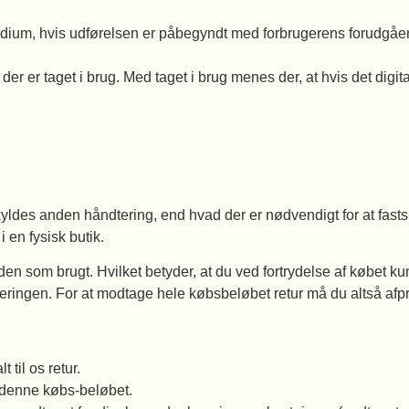
k medium, hvis udførelsen er påbegyndt med forbrugerens forudgå
r der er taget i brug. Med taget i brug menes der, at hvis det dig
kyldes anden håndtering, end hvad der er nødvendigt for at fas
en fysisk butik.
en som brugt. Hvilket betyder, at du ved fortrydelse af købet kun
ingen. For at modtage hele købsbeløbet retur må du altså afprø
 til os retur.
s denne købs-beløbet.