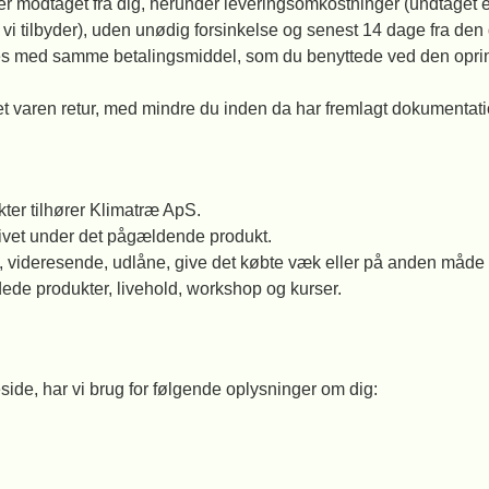
ger modtaget fra dig, herunder leveringsomkostninger (undtaget 
m vi tilbyder), uden unødig forsinkelse og senest 14 dage fra d
res med samme betalingsmiddel, som du benyttede ved den oprinde
et varen retur, med mindre du inden da har fremlagt dokumentatio
ukter tilhører Klimatræ ApS.
givet under det pågældende produkt.
ælge, videresende, udlåne, give det købte væk eller på anden måde 
ede produkter, livehold, workshop og kurser.
ide, har vi brug for følgende oplysninger om dig: