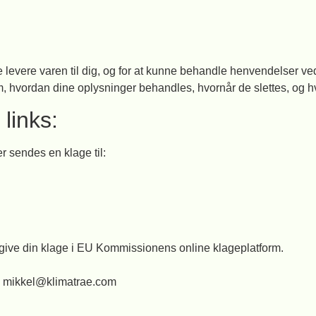
levere varen til dig, og for at kunne behandle henvendelser ved
 hvordan dine oplysninger behandles, hvornår de slettes, og hvi
links:
r sendes en klage til:
g
ngive din klage i EU Kommissionens online klageplatform.
e: mikkel@klimatrae.com