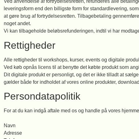
Ved anvendelse af fortrydelsesretten, refunderes alle betalin
leveringsform end den billigste form for standardlevering, so
at gøre brug af fortrydelsesretten. Tilbagebetaling gennemfø
noget andet.
Vi kan tilbageholde beløbsrefunderingen, indtil vi har modtag
Rettigheder
Alle rettigheder til workshops, kurser, events og digitale prod
Ved køb opnås licens til at benytte det købte produkt som an
Dit digitale produkt er personligt, og det er ikke tilladt at s
gælder både for indholdet af vores online produkter, download
Persondatapolitik
For at du kan indgå aftale med os og handle på vores hjemmes
Navn
Adresse