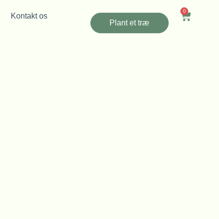
0
Kontakt os
Plant et træ