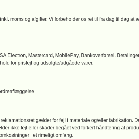
nkl. moms og afgifter. Vi forbeholder os ret til fra dag til dag 
Electron, Mastercard, MobilePay, Bankoverførsel. Betalingen vil
old for prisfejl og udsolgte/udgåede varer.
 ordreaflæggelse
eklamationsret gælder for fejl i materiale og/eller fabrikation. D
r ikke fejl eller skader begået ved forkert håndtering af produkt
mkostninger i et rimeligt omfang.