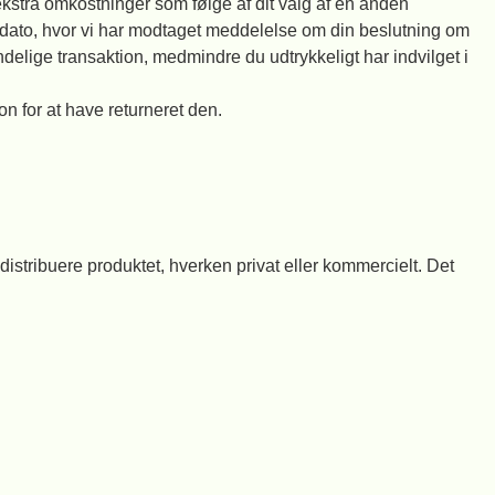
ekstra omkostninger som følge af dit valg af en anden
en dato, hvor vi har modtaget meddelelse om din beslutning om
lige transaktion, medmindre du udtrykkeligt har indvilget i
n for at have returneret den.
distribuere produktet, hverken privat eller kommercielt. Det