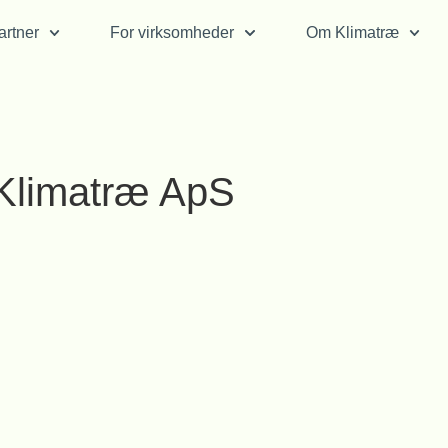
rtner
For virksomheder
Om Klimatræ
 Klimatræ ApS