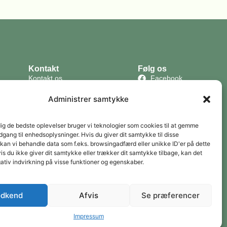
Kontakt
Følg os
Kontakt os
Facebook
Handelsbetingelser
Instagram
Administrer samtykke
Privatlivspolitik
dig de bedste oplevelser bruger vi teknologier som cookies til at gemme
o2?
adgang til enhedsoplysninger. Hvis du giver dit samtykke til disse
 kan vi behandle data som f.eks. browsingadfærd eller unikke ID'er på dette
s du ikke giver dit samtykke eller trækker dit samtykke tilbage, kan det
ativ indvirkning på visse funktioner og egenskaber.
Tilmeld
dkend
Afvis
Se præferencer
e linket i vores nyhedsbrev. Jeg accepterer at modtage dine nyhedsbreve og
Impressum