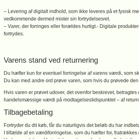
– Levering af digitalt indhold, som ikke leveres på et fysis
vedkommende dermed mister sin fortrydelsesret.
– Varer, der forringes eller forældes hurtigt.- Digitale produkte
fortrydes.
Varens stand ved returnering
Du hæfter kun for eventuel forringelse af varens værdi, som s
Du kan med andre ord prøve varen, som hvis du prøvede den i 
Hvis varen er prøvet udover, det ovenfor beskrevet, betragtes d
handelsmæssige værdi på modtagelsestidspunktet – af returner
Tilbagebetaling
Fortryder du dit køb, får du naturligvis det beløb du har indbetalt
I tilfælde af en værdiforringelse, som du hæfter for, fratrække