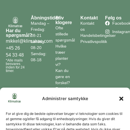
Åbningstider
Bliv
Kontakt
Følg os
klogere
Mandag –
Kontakt
Faceboo
Ofte
Fredag:
os
Har du
Instagra
stillede
spørgsmål?
08-21
Handelsbetingelser
spørgsmål
mikkel@klimatrae.com
Lørdag:
Privatlivspolitik
Hvilke
08-20
+45 26
træer
Søndag:
54 33 48
planter
08-18
*Alle mails
besvares
vi?
inden for 24
Kan du
timer.
gøre en
forskel?
En guide
til klimaet
Administrer samtykke
Klimaordbogen
Hvordan
optager
For at give dig de bedste oplevelser bruger vi teknologier som cookies til
at gemme og/eller få adgang til enhedsoplysninger. Hvis du giver dit
træer
samtykke til disse teknologier, kan vi behandle data som f.eks.
co2?
browsingadfærd eller unikke ID'er på dette websted. Hvis du ikke giver