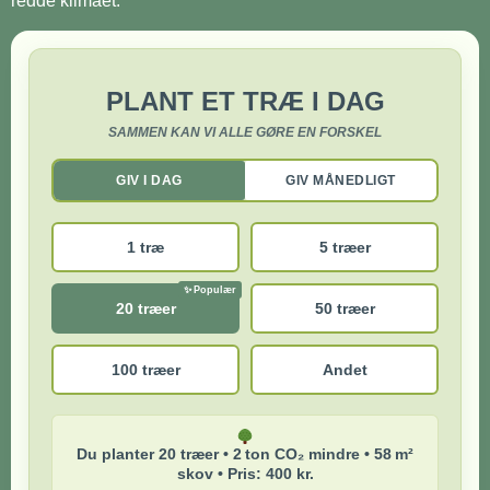
redde klimaet.
PLANT ET TRÆ I DAG
SAMMEN KAN VI ALLE GØRE EN FORSKEL
GIV I DAG
GIV MÅNEDLIGT
1 træ
5 træer
20 træer
50 træer
100 træer
Andet
Du planter 20 træer • 2 ton CO₂ mindre • 58 m²
skov • Pris: 400 kr.