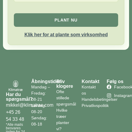
PLANT NU
Klik her for at plante som virksomhed
Åbningstider
Bliv
Kontakt
Følg os
klogere
Mandag –
Kontakt
Faceboo
Ofte
Fredag:
os
Har du
Instagra
stillede
spørgsmål?
08-21
Handelsbetingelser
spørgsmål
mikkel@klimatrae.com
Lørdag:
Privatlivspolitik
Hvilke
08-20
+45 26
træer
Søndag:
54 33 48
planter
08-18
*Alle mails
besvares
vi?
inden for 24