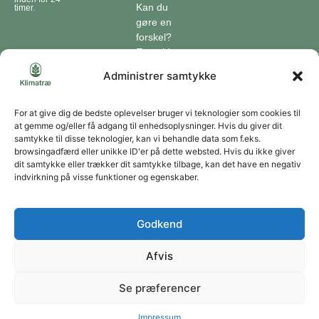
Kan du
timer.
gøre en
forskel?
En guide
til klimaet
Administrer samtykke
Klimaordbogen
Hvordan
optager
For at give dig de bedste oplevelser bruger vi teknologier som cookies til
at gemme og/eller få adgang til enhedsoplysninger. Hvis du giver dit
træer
samtykke til disse teknologier, kan vi behandle data som f.eks.
co2?
browsingadfærd eller unikke ID'er på dette websted. Hvis du ikke giver
dit samtykke eller trækker dit samtykke tilbage, kan det have en negativ
Forbliv forbundet
indvirkning på visse funktioner og egenskaber.
Få opdateringer om vores genoprettende tiltag sendt direkte til din indbakke.
Godkend
Afvis
Tilmeld
Se præferencer
Du kan til enhver tid afmelde dig ved at bruge linket i vores nyhedsbrev. Jeg accepterer
at modtage dine nyhedsbreve og accepterer databeskyttelseserklæringen.
Copyright © 2026 | Klimatræ ApS | CVR: 43666320
Impressum