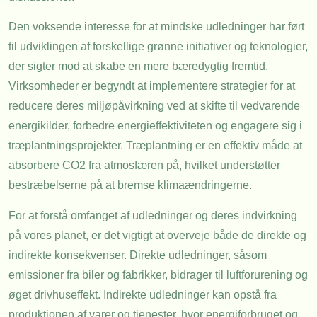
Den voksende interesse for at mindske udledninger har ført
til udviklingen af forskellige grønne initiativer og teknologier,
der sigter mod at skabe en mere bæredygtig fremtid.
Virksomheder er begyndt at implementere strategier for at
reducere deres miljøpåvirkning ved at skifte til vedvarende
energikilder, forbedre energieffektiviteten og engagere sig i
træplantningsprojekter. Træplantning er en effektiv måde at
absorbere CO2 fra atmosfæren på, hvilket understøtter
bestræbelserne på at bremse klimaændringerne.
For at forstå omfanget af udledninger og deres indvirkning
på vores planet, er det vigtigt at overveje både de direkte og
indirekte konsekvenser. Direkte udledninger, såsom
emissioner fra biler og fabrikker, bidrager til luftforurening og
øget drivhuseffekt. Indirekte udledninger kan opstå fra
produktionen af varer og tjenester, hvor energiforbruget og