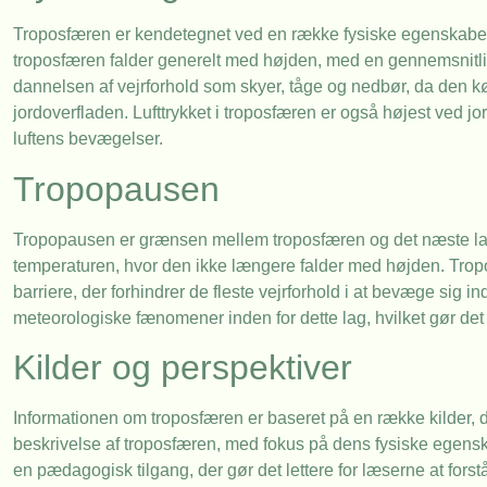
Troposfæren er kendetegnet ved en række fysiske egenskaber, d
troposfæren falder generelt med højden, med en gennemsnitlig a
dannelsen af vejrforhold som skyer, tåge og nedbør, da den 
jordoverfladen. Lufttrykket i troposfæren er også højest ved j
luftens bevægelser.
Tropopausen
Tropopausen er grænsen mellem troposfæren og det næste lag 
temperaturen, hvor den ikke længere falder med højden. Tropop
barriere, der forhindrer de fleste vejrforhold i at bevæge sig 
meteorologiske fænomener inden for dette lag, hvilket gør det t
Kilder og perspektiver
Informationen om troposfæren er baseret på en række kilder, d
beskrivelse af troposfæren, med fokus på dens fysiske egenska
en pædagogisk tilgang, der gør det lettere for læserne at for