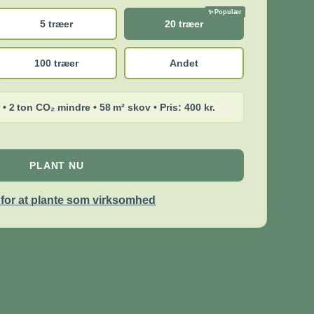
5 træer
20 træer
100 træer
Andet
 • 2 ton CO₂ mindre • 58 m² skov • Pris: 400 kr.
PLANT NU
r for at plante som virksomhed