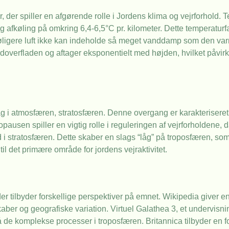
er spiller en afgørende rolle i Jordens klima og vejrforhold. 
fkøling på omkring 6,4-6,5°C pr. kilometer. Dette temperaturfald
køligere luft ikke kan indeholde så meget vanddamp som den var
ordoverfladen og aftager eksponentielt med højden, hvilket påvir
i atmosfæren, stratosfæren. Denne overgang er karakteriseret v
ausen spiller en vigtig rolle i reguleringen af vejrforholdene,
ind i stratosfæren. Dette skaber en slags “låg” på troposfæren, so
il det primære område for jordens vejraktivitet.
er tilbyder forskellige perspektiver på emnet. Wikipedia giver e
ber og geografiske variation. Virtuel Galathea 3, et undervisni
stå de komplekse processer i troposfæren. Britannica tilbyder e