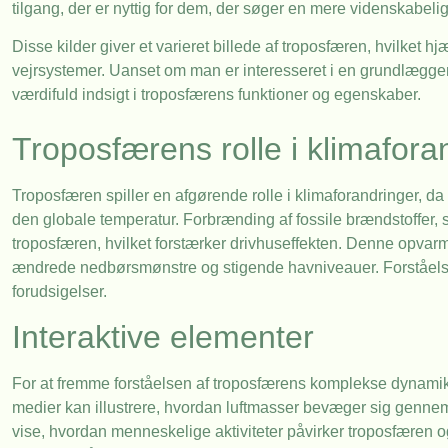
tilgang, der er nyttig for dem, der søger en mere videnskabelig
Disse kilder giver et varieret billede af troposfæren, hvilket
vejrsystemer. Uanset om man er interesseret i en grundlæggend
værdifuld indsigt i troposfærens funktioner og egenskaber.
Troposfærens rolle i klimafora
Troposfæren spiller en afgørende rolle i klimaforandringer, d
den globale temperatur. Forbrænding af fossile brændstoffer, s
troposfæren, hvilket forstærker drivhuseffekten. Denne opvar
ændrede nedbørsmønstre og stigende havniveauer. Forståelse
forudsigelser.
Interaktive elementer
For at fremme forståelsen af troposfærens komplekse dynamik 
medier kan illustrere, hvordan luftmasser bevæger sig genne
vise, hvordan menneskelige aktiviteter påvirker troposfæren og