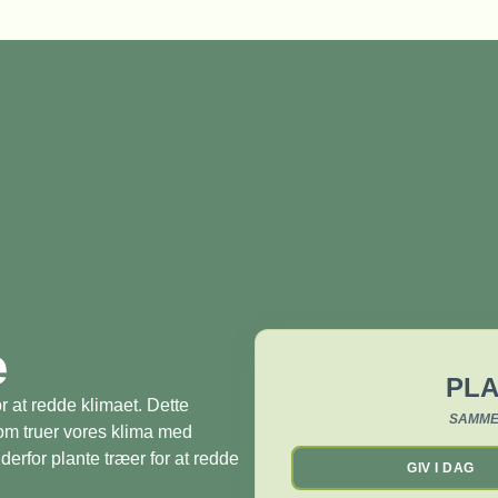
æ
PLA
r at redde klimaet. Dette
SAMME
som truer vores klima med
derfor plante træer for at redde
GIV I DAG