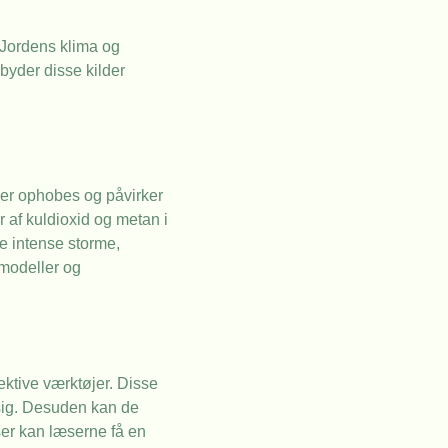
r Jordens klima og
byder disse kilder
ser ophobes og påvirker
 af kuldioxid og metan i
e intense storme,
modeller og
ktive værktøjer. Disse
 sig. Desuden kan de
ser kan læserne få en