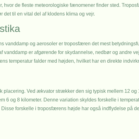
her, hvor de fleste meteorologiske fænomener finder sted. Troposf
et til en vital del af klodens klima og vejr.
stika
 vanddamp og aerosoler er troposfæren det mest betydningsfu
 af vanddamp er afgørende for skydannelse, nedbør og andre ve
tens temperatur falder med højden, hvilket har en direkte indvir
k placering. Ved ækvator strækker den sig typisk mellem 12 og 1
 og 8 kilometer. Denne variation skyldes forskelle i temperatu
. Disse forskelle i troposfærens højde har også indflydelse på d