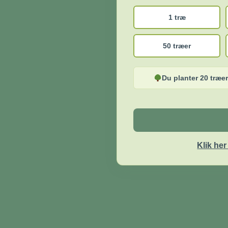
1 træ
50 træer
Du planter 20 træer
Klik he