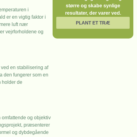
større og skabe synlige
Temperaturen i
resultater, der varer ved.
 er en vigtig faktor i
PLANT ET TRÆ
mere luft nær
ker vejrforholdene og
ed en stabilisering af
 da den fungerer som en
m holder de
n omfattende og objektiv
ngsprojekt, præsenterer
n formel og dybdegående