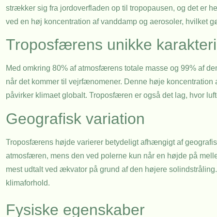
strækker sig fra jordoverfladen op til tropopausen, og det er 
ved en høj koncentration af vanddamp og aerosoler, hvilket gør d
Troposfærens unikke karakteri
Med omkring 80% af atmosfærens totale masse og 99% af dens
når det kommer til vejrfænomener. Denne høje koncentration
påvirker klimaet globalt. Troposfæren er også det lag, hvor luf
Geografisk variation
Troposfærens højde varierer betydeligt afhængigt af geografis
atmosfæren, mens den ved polerne kun når en højde på mellem 6
mest udtalt ved ækvator på grund af den højere solindstråling
klimaforhold.
Fysiske egenskaber