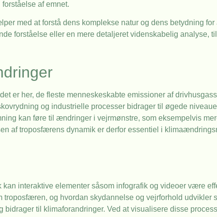
 forståelse af emnet.
 hjælper med at forstå dens komplekse natur og dens betydning fo
e forståelse eller en mere detaljeret videnskabelig analyse, til
ndringer
a det er her, de fleste menneskeskabte emissioner af drivhusgas
kovrydning og industrielle processer bidrager til øgede niveauer
mning kan føre til ændringer i vejrmønstre, som eksempelvis mer
n af troposfærens dynamik er derfor essentiel i klimaændrings
kan interaktive elementer såsom infografik og videoer være effe
m troposfæren, og hvordan skydannelse og vejrforhold udvikler
 bidrager til klimaforandringer. Ved at visualisere disse proces