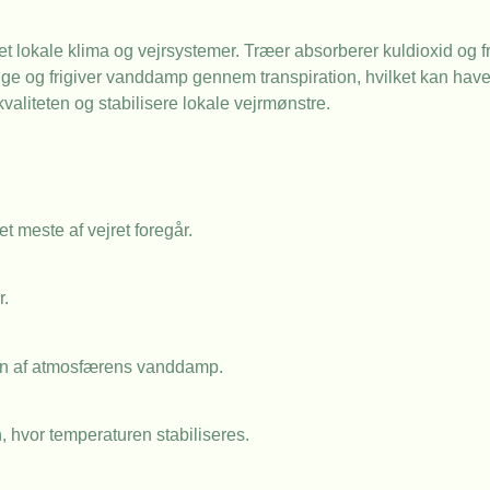
t lokale klima og vejrsystemer. Træer absorberer kuldioxid og frig
ge og frigiver vanddamp gennem transpiration, hvilket kan have
tkvaliteten og stabilisere lokale vejrmønstre.
t meste af vejret foregår.
r.
len af atmosfærens vanddamp.
hvor temperaturen stabiliseres.