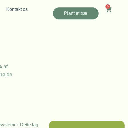
0
Kontakt os
Plant et træ
% af
højde
rsystemer. Dette lag