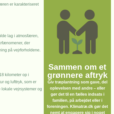
æren er karakteriseret
lde lag i atmosfæren,
jrfænomener, der
kning på vejrforholdene.
Sammen om et
grønnere aftryk
8 kilometer op i
r og lufttryk, som er
Giv træplantning som gave, del
oplevelsen med andre – eller
e lokale vejrsystemer og
gør det til en fælles indsats i
familien, på arbejdet eller i
foreningen. Klimatræ.dk gør det
nemt at engagere sig i noget