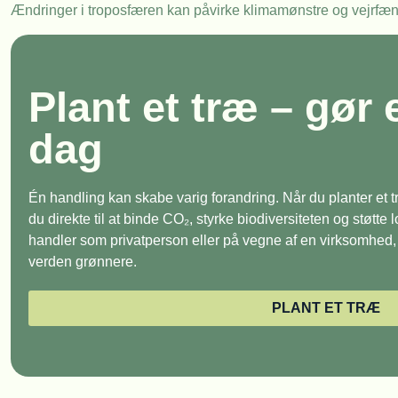
Ændringer i troposfæren kan påvirke klimamønstre og vejrfæ
Plant et træ – gør 
dag
Én handling kan skabe varig forandring. Når du planter et
du direkte til at binde CO₂, styrke biodiversiteten og støtte
handler som privatperson eller på vegne af en virksomhed, e
verden grønnere.
PLANT ET TRÆ