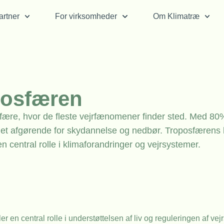
rtner
For virksomheder
Om Klimatræ
posfæren
fære, hvor de fleste vejrfænomener finder sted. Med 80
t afgørende for skydannelse og nedbør. Troposfærens 
en central rolle i klimaforandringer og vejrsystemer.
 en central rolle i understøttelsen af liv og reguleringen af vej