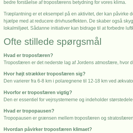
bedre forståelse af troposfærens betydning for vores klima.
Træplantning er et eksempel på en aktivitet, der kan påvirke de
hjælpe med at reducere drivhuseffekten. De skaber også skyg
lokalmiljøet. Sådanne initiativer kan bidrage til at forbedre luf
Ofte stillede spørgsmål
Hvad er troposfæren?
Troposfæren er det nederste lag af Jordens atmosfære, hvor de
Hvor højt strækker troposfæren sig?
Den varierer fra 6-8 km i polaregnene til 12-18 km ved ækvato
Hvorfor er troposfæren vigtig?
Den er essentiel for vejrsystemerne og indeholder størstede
Hvad er tropopausen?
Tropopausen er grænsen mellem troposfæren og stratosfæren, 
Hvordan påvirker troposfæren klimaet?