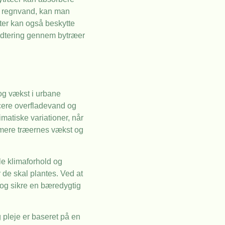
re regnvand, kan man
ter kan også beskytte
åndtering gennem bytræer
og vækst i urbane
ducere overfladevand og
matiske variationer, når
timere træernes vækst og
le klimaforhold og
 de skal plantes. Ved at
og sikre en bæredygtig
g pleje er baseret på en