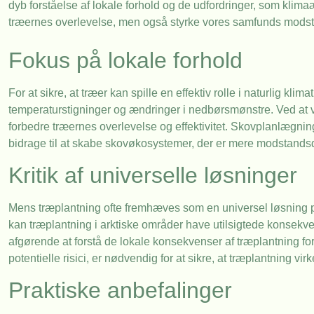
dyb forståelse af lokale forhold og de udfordringer, som klima
træernes overlevelse, men også styrke vores samfunds modst
Fokus på lokale forhold
For at sikre, at træer kan spille en effektiv rolle i naturlig kl
temperaturstigninger og ændringer i nedbørsmønstre. Ved at væl
forbedre træernes overlevelse og effektivitet. Skovplanlægning 
bidrage til at skabe skovøkosystemer, der er mere modstandsd
Kritik af universelle løsninger
Mens træplantning ofte fremhæves som en universel løsning på k
kan træplantning i arktiske områder have utilsigtede konsekv
afgørende at forstå de lokale konsekvenser af træplantning for 
potentielle risici, er nødvendig for at sikre, at træplantning virk
Praktiske anbefalinger