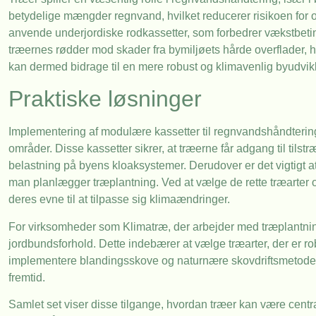
betydelige mængder regnvand, hvilket reducerer risikoen for
anvende underjordiske rodkassetter, som forbedrer vækstbetin
træernes rødder mod skader fra bymiljøets hårde overflader, 
kan dermed bidrage til en mere robust og klimavenlig byudvikl
Praktiske løsninger
Implementering af modulære kassetter til regnvandshåndtering
områder. Disse kassetter sikrer, at træerne får adgang til tils
belastning på byens kloaksystemer. Derudover er det vigtigt at
man planlægger træplantning. Ved at vælge de rette træarter o
deres evne til at tilpasse sig klimaændringer.
For virksomheder som Klimatræ, der arbejder med træplantning
jordbundsforhold. Dette indebærer at vælge træarter, der er ro
implementere blandingsskove og naturnære skovdriftsmetode
fremtid.
Samlet set viser disse tilgange, hvordan træer kan være central