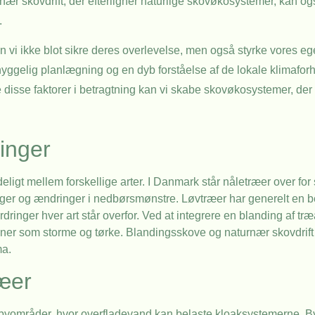
ær skovdrift, der efterligner naturlige skovøkosystemer, kan og
.
kan vi ikke blot sikre deres overlevelse, men også styrke vores
hyggelig planlægning og en dyb forståelse af de lokale klimafor
 disse faktorer i betragtning kan vi skabe skovøkosystemer, der er
inger
eligt mellem forskellige arter. I Danmark står nåletræer over for 
ger og ændringer i nedbørsmønstre. Løvtræer har generelt en b
ringer hver art står overfor. Ved at integrere en blanding af tr
r som storme og tørke. Blandingsskove og naturnær skovdrift 
ma.
æer
 i byområder, hvor overfladevand kan belaste kloaksystemerne. 