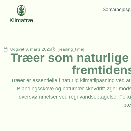
Samarbejdspa
Udgivet 9. marts 2025
[reading_time]
Træer som naturlige k
fremtiden
Træer er essentielle i naturlig klimatilpasning ved 
Blandingsskove og naturnær skovdrift øger mod
oversvømmelser ved regnvandsoptagelse. Fokus på
bæ