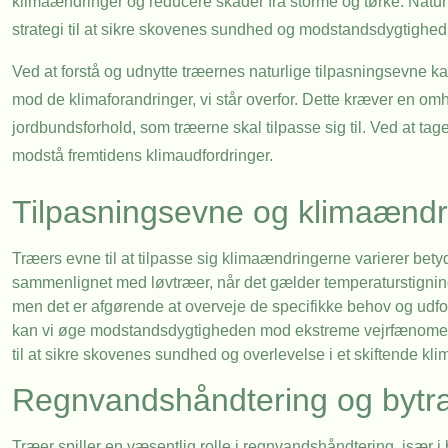
klimaændringer og reducere skader fra storme og tørke. Naturn
strategi til at sikre skovenes sundhed og modstandsdygtighed
Ved at forstå og udnytte træernes naturlige tilpasningsevne 
mod de klimaforandringer, vi står overfor. Dette kræver en om
jordbundsforhold, som træerne skal tilpasse sig til. Ved at tage
modstå fremtidens klimaudfordringer.
Tilpasningsevne og klimaændr
Træers evne til at tilpasse sig klimaændringerne varierer betyd
sammenlignet med løvtræer, når det gælder temperaturstignin
men det er afgørende at overveje de specifikke behov og udford
kan vi øge modstandsdygtigheden mod ekstreme vejrfænomene
til at sikre skovenes sundhed og overlevelse i et skiftende kli
Regnvandshåndtering og bytr
Træer spiller en væsentlig rolle i regnvandshåndtering, især