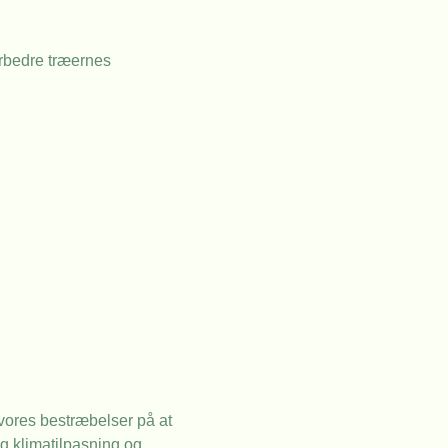
rbedre træernes
i vores bestræbelser på at
g klimatilpasning og