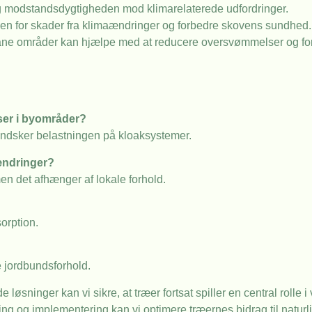
og modstandsdygtigheden mod klimarelaterede udfordringer.
oen for skader fra klimaændringer og forbedre skovens sundhed.
ane områder kan hjælpe med at reducere oversvømmelser og fo
ser i byområder?
indsker belastningen på kloaksystemer.
ændringer?
en det afhænger af lokale forhold.
sorption.
e jordbundsforhold.
øsninger kan vi sikre, at træer fortsat spiller en central rolle 
g og implementering kan vi optimere træernes bidrag til naturli