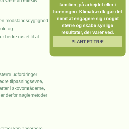
så være en effektiv
familien, på arbejdet eller i
foreningen. Klimatræ.dk gør det
nemt at engagere sig i noget
 egen modstandsdygtighed
større og skabe synlige
hold og
resultater, der varer ved.
 bedre rustet til at
PLANT ET TRÆ
større udfordringer
edre tilpasningsevne,
æarter i skovområderne,
er derfor nøglemetoder
Bytræer kan absorbere