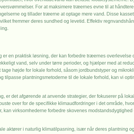
 oversvømmelser. For at maksimere træernes evne til at håndte
gelserne og tillader træerne at optage mere vand. Disse kasset
hvilket fremmer deres sundhed og levetid. Effektiv regnvandsh
ing.
 er en praktisk løsning, der kan forbedre træernes overlevelse 
trækkeligt vand, selv under tørre perioder, og hjælper med at re
 tage højde for lokale forhold, såsom jordbundstyper og mikrokli
g tilpasse plantningsmetoderne til de lokale forhold, kan vi op
, er det afgørende at anvende strategier, der fokuserer på loka
buste over for de specifikke klimaudfordringer i det område, hvor
r, kan virksomhederne forbedre skovenes modstandsdygtighed 
e aktører i naturlig klimatilpasning, især når deres plantning o