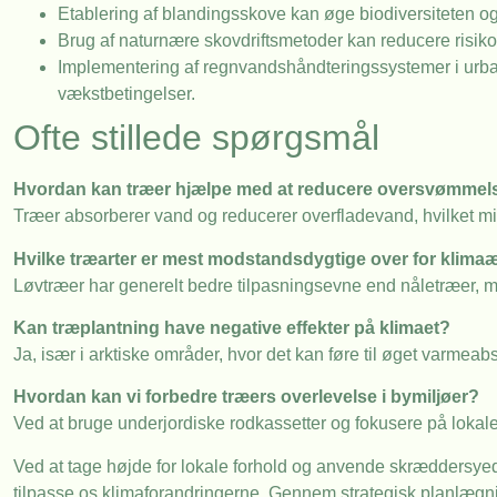
Etablering af blandingsskove kan øge biodiversiteten 
Brug af naturnære skovdriftsmetoder kan reducere risik
Implementering af regnvandshåndteringssystemer i urb
vækstbetingelser.
Ofte stillede spørgsmål
Hvordan kan træer hjælpe med at reducere oversvømmel
Træer absorberer vand og reducerer overfladevand, hvilket m
Hvilke træarter er mest modstandsdygtige over for klima
Løvtræer har generelt bedre tilpasningsevne end nåletræer, m
Kan træplantning have negative effekter på klimaet?
Ja, især i arktiske områder, hvor det kan føre til øget varmeab
Hvordan kan vi forbedre træers overlevelse i bymiljøer?
Ved at bruge underjordiske rodkassetter og fokusere på lokal
Ved at tage højde for lokale forhold og anvende skræddersyede l
tilpasse os klimaforandringerne. Gennem strategisk planlægnin