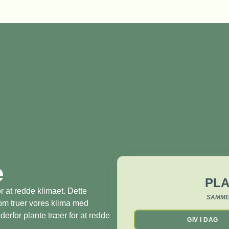
æ
PLA
r at redde klimaet. Dette
SAMME
som truer vores klima med
derfor plante træer for at redde
GIV I DAG