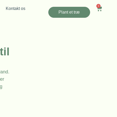
0
Kontakt os
Plant et træ
il
vand.
er
og