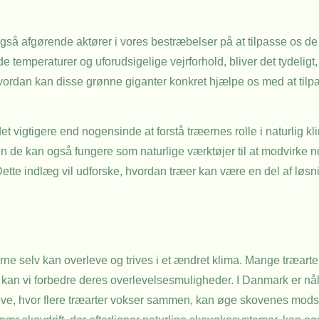
 også afgørende aktører i vores bestræbelser på at tilpasse os de
 temperaturer og uforudsigelige vejrforhold, bliver det tydeligt, 
n hvordan kan disse grønne giganter konkret hjælpe os med at tilpa
et vigtigere end nogensinde at forstå træernes rolle i naturlig k
en de kan også fungere som naturlige værktøjer til at modvirke n
 Dette indlæg vil udforske, hvordan træer kan være en del af løs
ræerne selv kan overleve og trives i et ændret klima. Mange træarter
 kan vi forbedre deres overlevelsesmuligheder. I Danmark er nå
skove, hvor flere træarter vokser sammen, kan øge skovenes mo