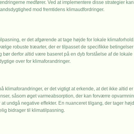
ændringerne medfører. Ved at implementere disse strategier kan 
andsdygtighed mod fremtidens klimaudfordringer.
imatilpasning, er det afgørende at tage højde for lokale klimaforhol
ge robuste træarter, der er tilpasset de specifikke betingelser 
bør derfor altid være baseret på en dyb forståelse af de lokale 
ygtige over for klimaforandringer.
limaforandringer, er det vigtigt at erkende, at det ikke altid er
enser, såsom øget varmeabsorption, der kan forværre opvarmning
at undgå negative effekter. En nuanceret tilgang, der tager højd
elig bidrager til klimatilpasning.