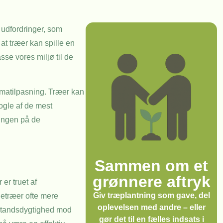
 udfordringer, som
at træer kan spille en
sse vores miljø til de
limatilpasning. Træer kan
ogle af de mest
ningen på de
Sammen om et
grønnere aftryk
 er truet af
Giv træplantning som gave, del
letræer ofte mere
oplevelsen med andre – eller
dstandsdygtighed mod
gør det til en fælles indsats i