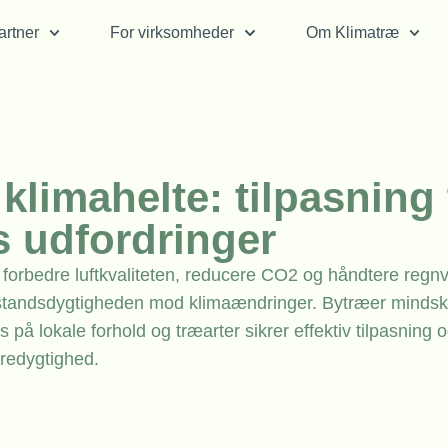
rtner
For virksomheder
Om Klimatræ
limahelte: tilpasning t
s udfordringer
at forbedre luftkvaliteten, reducere CO2 og håndtere regn
standsdygtigheden mod klimaændringer. Bytræer mindsk
 lokale forhold og træarter sikrer effektiv tilpasning 
redygtighed.