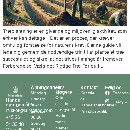
Træplantning er en givende og miljøvenlig aktivitet, som
enhver kan deltage i. Det er en proces, der kræver
omhu og forståelse for naturens krav. Denne guide vil
lede dig gennem de nødvendige trin til at plante et træ
succesfuldt og sikre, at det trives i mange år fremover.
Forberedelse: Vælg det Rigtige Træ Før du […]
Åbningstider
Bliv
Kontakt
Følg os
klogere
Mandag –
Kontakt
Faceboo
Ofte
Fredag:
os
Har du
Instagra
stillede
spørgsmål?
08-21
Handelsbetingelser
spørgsmål
mikkel@klimatrae.com
Lørdag:
Privatlivspolitik
Hvilke
08-20
+45 26
træer
Søndag:
54 33 48
planter
08-18
*Alle mails