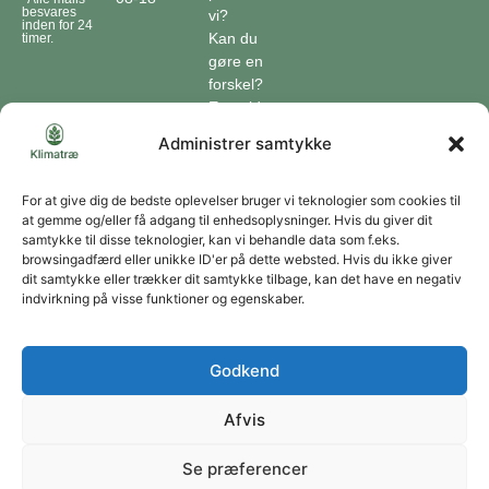
besvares
vi?
inden for 24
Kan du
timer.
gøre en
forskel?
En guide
til klimaet
Administrer samtykke
Klimaordbogen
Hvordan
optager
For at give dig de bedste oplevelser bruger vi teknologier som cookies til
at gemme og/eller få adgang til enhedsoplysninger. Hvis du giver dit
træer
samtykke til disse teknologier, kan vi behandle data som f.eks.
co2?
browsingadfærd eller unikke ID'er på dette websted. Hvis du ikke giver
dit samtykke eller trækker dit samtykke tilbage, kan det have en negativ
Forbliv forbundet
indvirkning på visse funktioner og egenskaber.
Få opdateringer om vores genoprettende tiltag sendt direkte til din indbakke.
Godkend
Afvis
Tilmeld
Se præferencer
Du kan til enhver tid afmelde dig ved at bruge linket i vores nyhedsbrev. Jeg accepterer
at modtage dine nyhedsbreve og accepterer databeskyttelseserklæringen.