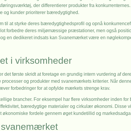
føringsværktøj, der differentierer produkter fra konkurrenternes
re og kunder prioriterer bæredygtighed.
 til at styrke deres bæredygtighedsprofil og opnå konkurrencef
 blot forbedre deres miljømæssige præstationer, men også positi
ier og en dedikeret indsats kan Svanemærket være en nøglekomp
t i virksomheder
det første skridt at foretage en grundig intern vurdering af de
processer og produkter med svanemærkets kriterier. Når denne
ver forbedringer for at opfylde mærkets strenge krav.
ellige brancher. For eksempel har flere virksomheder inden fo
effektivitet, bæredygtige materialer og cirkulær økonomi. Disse 
vet økonomiske fordele gennem øget kundetillid og markedsadga
d svanemærket