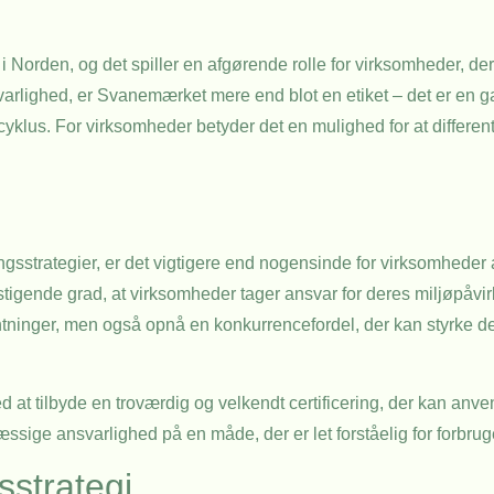
orden, og det spiller en afgørende rolle for virksomheder, der 
lighed, er Svanemærket mere end blot en etiket – det er en gara
cyklus. For virksomheder betyder det en mulighed for at differen
ningsstrategier, er det vigtigere end nogensinde for virksomheder 
igende grad, at virksomheder tager ansvar for deres miljøpåvir
tninger, men også opnå en konkurrencefordel, der kan styrke de
at tilbyde en troværdig og velkendt certificering, der kan anv
ige ansvarlighed på en måde, der er let forståelig for forbrug
strategi