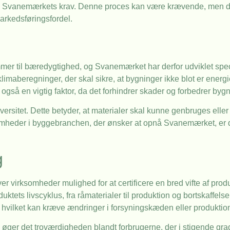
lde Svanemærkets krav. Denne proces kan være krævende, men de
arkedsføringsfordel.
mer til bæredygtighed, og Svanemærket har derfor udviklet speci
 klimaberegninger, der skal sikre, at bygninger ikke blot er energ
r også en vigtig faktor, da det forhindrer skader og forbedrer by
versitet. Dette betyder, at materialer skal kunne genbruges elle
ksomheder i byggebranchen, der ønsker at opnå Svanemærket, er 
g
virksomheder mulighed for at certificere en bred vifte af produ
ktets livscyklus, fra råmaterialer til produktion og bortskaffels
er, hvilket kan kræve ændringer i forsyningskæden eller produkt
øger det troværdigheden blandt forbrugerne, der i stigende g