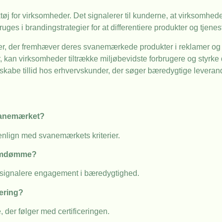
 for virksomheder. Det signalerer til kunderne, at virksomhede
es i brandingstrategier for at differentiere produkter og tjenes
r, der fremhæver deres svanemærkede produkter i reklamer og 
kan virksomheder tiltrække miljøbevidste forbrugere og styrke d
abe tillid hos erhvervskunder, der søger bæredygtige leveran
svanemærket?
nlign med svanemærkets kriterier.
 omdømme?
ignalere engagement i bæredygtighed.
ering?
 der følger med certificeringen.