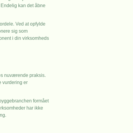
. Endelig kan det åbne
ordele. Ved at opfylde
onere sig som
onent i din virksomheds
res nuværende praksis.
 vurdering er
r byggebranchen formået
virksomheder har ikke
ng.