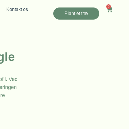
0
Kontakt os
Plant et træ
gle
fil. Ved
ceringen
dre