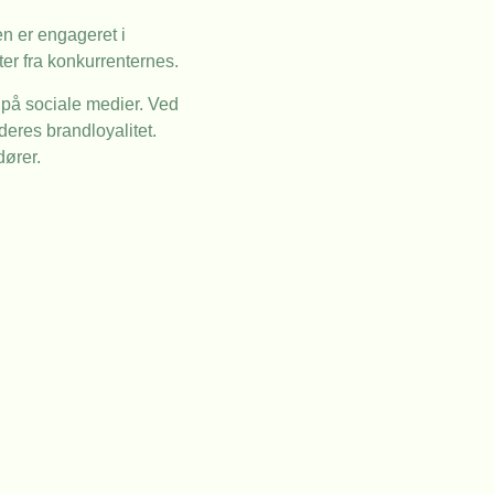
n er engageret i
ter fra konkurrenternes.
på sociale medier. Ved
eres brandloyalitet.
dører.