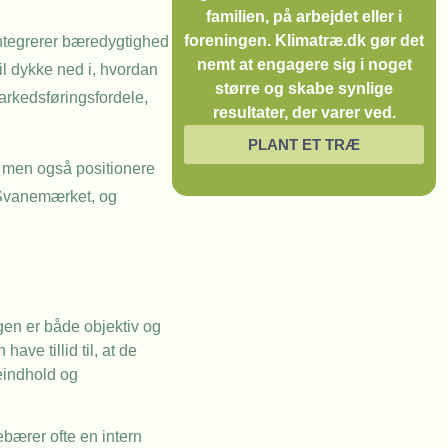
familien, på arbejdet eller i
foreningen. Klimatræ.dk gør det
integrerer bæredygtighed
nemt at engagere sig i noget
il dykke ned i, hvordan
større og skabe synlige
arkedsføringsfordele,
resultater, der varer ved.
PLANT ET TRÆ
, men også positionere
d Svanemærket, og
gen er både objektiv og
ve tillid til, at de
ieindhold og
bærer ofte en intern