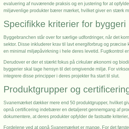
evaluering af nuværende praksis og en justering for at opfy
miljøvenlige produkter bærer mærket, hvilket giver en stærk m
Specifikke kriterier for byggeri
Byggebranchen står over for særlige udfordringer, når det kom
sektor. Disse inkluderer krav til lavt energiforbrug og præcise
en minimal miljøpåvirkning i hele deres levetid. Fugtkontrol e
Derudover er der et stærkt fokus på cirkulær økonomi og biodi
byggerier skal tage hensyn til det omgivende miljø. For vir
integrere disse principper i deres projekter fra start til slut.
Produktgrupper og certificerin
Svanemærket dækker mere end 50 produktgrupper, hvilket giver 
opnå certificering indebærer en detaljeret gennemgang af produ
dokumentere, at deres produkter opfylder de fastsatte kriteri
Fordelene ved at opnå Svanemærket er mange. For det første 