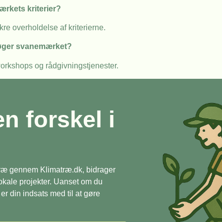
ærkets kriterier?
e overholdelse af kriterierne.
 søger svanemærket?
workshops og rådgivningstjenester.
en forskel i
 træ gennem Klimatræ.dk, bidrager
 lokale projekter. Uanset om du
r din indsats med til at gøre