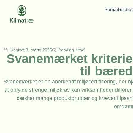
Samarbejdspa
Udgivet 3. marts 2025
[reading_time]
Svanemærket kriterie
til bære
Svanemærket er en anerkendt miljøcertificering, der h
at opfylde strenge miljøkrav kan virksomheder differen
dækker mange produktgrupper og kræver tilpasning 
omdømme