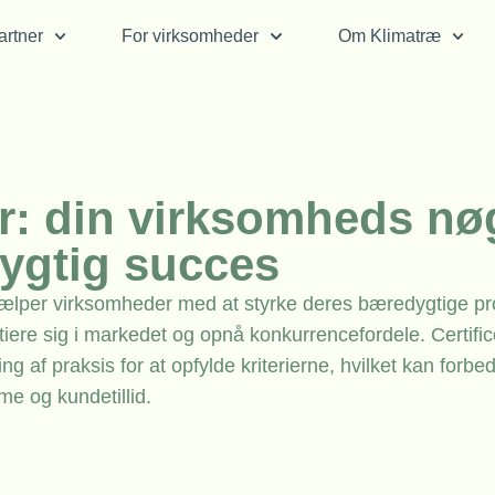
rtner
For virksomheder
Om Klimatræ
r: din virksomheds nø
dygtig succes
jælper virksomheder med at styrke deres bæredygtige pro
tiere sig i markedet og opnå konkurrencefordele. Certifi
af praksis for at opfylde kriterierne, hvilket kan forbe
 og kundetillid.