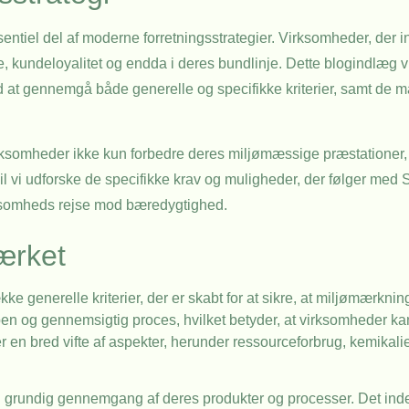
sentiel del af moderne forretningsstrategier. Virksomheder, der 
e, kundeloyalitet og endda i deres bundlinje. Dette blogindlæg v
 at gennemgå både generelle og specifikke kriterier, samt de m
irksomheder ikke kun forbedre deres miljømæssige præstationer
vil vi udforske de specifikke krav og muligheder, der følger me
rksomheds rejse mod bæredygtighed.
ærket
 generelle kriterier, der er skabt for at sikre, at miljømærknin
n og gennemsigtig proces, hvilket betyder, at virksomheder kan ha
r en bred vifte af aspekter, herunder ressourceforbrug, kemikal
en grundig gennemgang af deres produkter og processer. Det inde