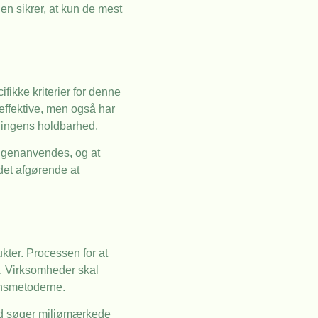
n sikrer, at kun de mest
fikke kriterier for denne
ieffektive, men også har
gningens holdbarhed.
r genanvendes, og at
det afgørende at
kter. Processen for at
e. Virksomheder skal
ionsmetoderne.
rad søger miljømærkede