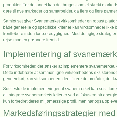
produkter. For det andet kan det bruges som et stærkt markeds
døre til nye markeder og samarbejder, da flere og flere partne
Samlet set giver Svanemærket virksomheder en robust platform
både generelle og specifikke kriterier kan virksomheder ikke
frontløbere inden for bæredygtighed. Med de rigtige strateg
rejse mod en grønnere fremtid.
Implementering af svanemærke
For virksomheder, der ønsker at implementere svanemærket, er 
Dette indebærer at sammenligne virksomhedens eksisterende 
gennemført, kan virksomheden identificere de områder, der kræ
Succesfulde implementeringer af svanemærket kan ses i forsk
at integrere svanemærkets kriterier ved at fokusere på energi
kun forbedret deres miljømæssige profil, men har også ople
Markedsføringsstrategier me