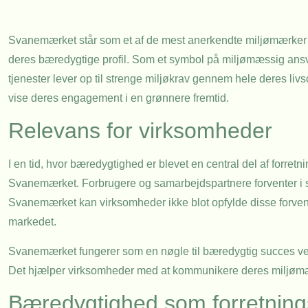
Svanemærket står som et af de mest anerkendte miljømærker i N
deres bæredygtige profil. Som et symbol på miljømæssig ansvar
tjenester lever op til strenge miljøkrav gennem hele deres livs
vise deres engagement i en grønnere fremtid.
Relevans for virksomheder
I en tid, hvor bæredygtighed er blevet en central del af forret
Svanemærket. Forbrugere og samarbejdspartnere forventer i st
Svanemærket kan virksomheder ikke blot opfylde disse forven
markedet.
Svanemærket fungerer som en nøgle til bæredygtig succes ved 
Det hjælper virksomheder med at kommunikere deres miljømæss
Bæredygtighed som forretnings