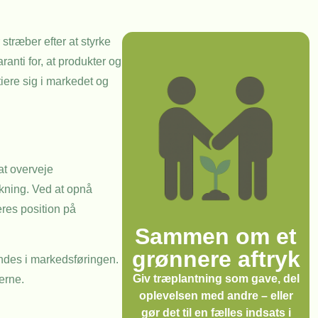
stræber efter at styrke
nti for, at produkter og
tiere sig i markedet og
at overveje
kning. Ved at opnå
res position på
Sammen om et
grønnere aftryk
endes i markedsføringen.
Giv træplantning som gave, del
erne.
oplevelsen med andre – eller
gør det til en fælles indsats i