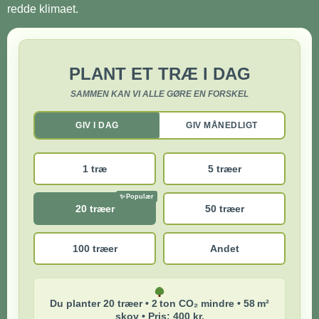
redde klimaet.
PLANT ET TRÆ I DAG
SAMMEN KAN VI ALLE GØRE EN FORSKEL
GIV I DAG
GIV MÅNEDLIGT
1 træ
5 træer
20 træer
50 træer
100 træer
Andet
Du planter 20 træer • 2 ton CO₂ mindre • 58 m²
skov • Pris: 400 kr.