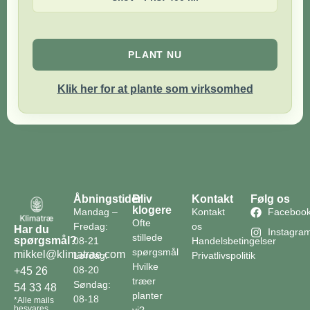
PLANT NU
Klik her for at plante som virksomhed
Åbningstider
Bliv
Kontakt
Følg os
klogere
Mandag –
Kontakt
Faceboo
Ofte
Fredag:
os
Har du
Instagra
stillede
spørgsmål?
08-21
Handelsbetingelser
spørgsmål
mikkel@klimatrae.com
Lørdag:
Privatlivspolitik
Hvilke
08-20
+45 26
træer
Søndag:
54 33 48
planter
08-18
*Alle mails
besvares