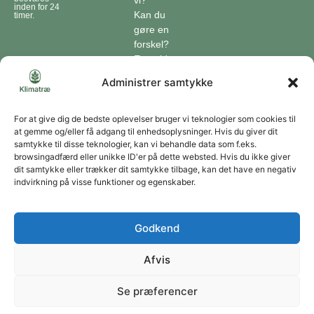
vi?
inden for 24
Kan du
timer.
gøre en
forskel?
En guide
til klimaet
Administrer samtykke
Klimaordbogen
Hvordan
optager
For at give dig de bedste oplevelser bruger vi teknologier som cookies til
at gemme og/eller få adgang til enhedsoplysninger. Hvis du giver dit
træer
samtykke til disse teknologier, kan vi behandle data som f.eks.
co2?
browsingadfærd eller unikke ID'er på dette websted. Hvis du ikke giver
dit samtykke eller trækker dit samtykke tilbage, kan det have en negativ
Forbliv forbundet
indvirkning på visse funktioner og egenskaber.
Få opdateringer om vores genoprettende tiltag sendt direkte til din indbakke.
Godkend
Afvis
Tilmeld
Se præferencer
Du kan til enhver tid afmelde dig ved at bruge linket i vores nyhedsbrev. Jeg accepterer
at modtage dine nyhedsbreve og accepterer databeskyttelseserklæringen.
Copyright © 2026 | Klimatræ ApS | CVR: 43666320