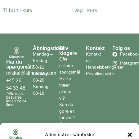
Tilføj til kurv
Læg i kurv
Åbningstider
Bliv
Kontakt
Følg os
klogere
Mandag –
Kontakt
Faceboo
Ofte
Fredag:
os
Har du
Instagra
stillede
spørgsmål?
08-21
Handelsbetingelser
spørgsmål
mikkel@klimatrae.com
Lørdag:
Privatlivspolitik
Hvilke
08-20
+45 26
træer
Søndag:
54 33 48
planter
08-18
*Alle mails
besvares
vi?
inden for 24
Kan du
timer.
gøre en
forskel?
En guide
til klimaet
Administrer samtykke
Klimaordbogen