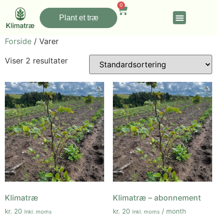
0
Plant et træ
Forside
/ Varer
Viser 2 resultater
Klimatræ
Klimatræ – abonnement
kr.
20
kr.
20
/ month
Inkl. moms
Inkl. moms