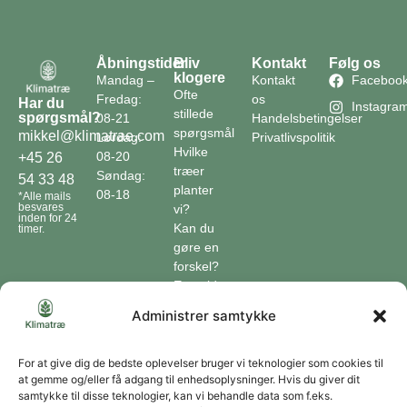
Åbningstider
Bliv
Kontakt
Følg os
klogere
Mandag –
Kontakt
Faceboo
Ofte
Fredag:
os
Har du
Instagra
stillede
spørgsmål?
08-21
Handelsbetingelser
spørgsmål
mikkel@klimatrae.com
Lørdag:
Privatlivspolitik
Hvilke
08-20
+45 26
træer
Søndag:
54 33 48
planter
08-18
*Alle mails
besvares
vi?
inden for 24
Kan du
timer.
gøre en
forskel?
En guide
til klimaet
Administrer samtykke
Klimaordbogen
Hvordan
optager
For at give dig de bedste oplevelser bruger vi teknologier som cookies til
at gemme og/eller få adgang til enhedsoplysninger. Hvis du giver dit
træer
samtykke til disse teknologier, kan vi behandle data som f.eks.
co2?