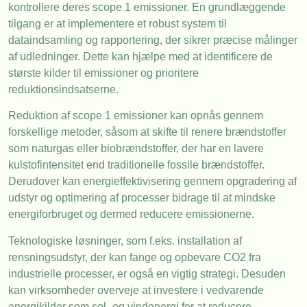
kontrollere deres scope 1 emissioner. En grundlæggende
tilgang er at implementere et robust system til
dataindsamling og rapportering, der sikrer præcise målinger
af udledninger. Dette kan hjælpe med at identificere de
største kilder til emissioner og prioritere
reduktionsindsatserne.
Reduktion af scope 1 emissioner kan opnås gennem
forskellige metoder, såsom at skifte til renere brændstoffer
som naturgas eller biobrændstoffer, der har en lavere
kulstofintensitet end traditionelle fossile brændstoffer.
Derudover kan energieffektivisering gennem opgradering af
udstyr og optimering af processer bidrage til at mindske
energiforbruget og dermed reducere emissionerne.
Teknologiske løsninger, som f.eks. installation af
rensningsudstyr, der kan fange og opbevare CO2 fra
industrielle processer, er også en vigtig strategi. Desuden
kan virksomheder overveje at investere i vedvarende
energikilder som sol- og vindenergi for at reducere