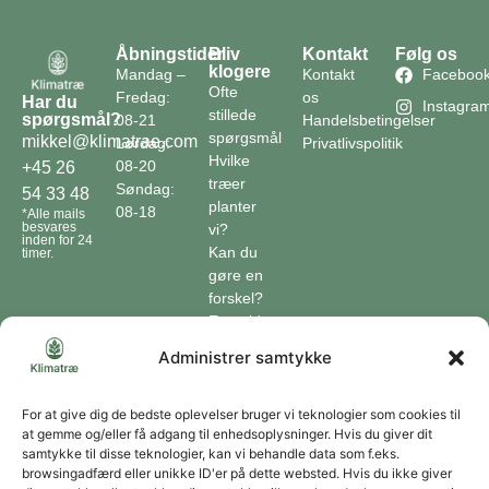
Åbningstider
Bliv
Kontakt
Følg os
klogere
Mandag –
Kontakt
Faceboo
Ofte
Fredag:
os
Har du
Instagra
stillede
spørgsmål?
08-21
Handelsbetingelser
spørgsmål
mikkel@klimatrae.com
Lørdag:
Privatlivspolitik
Hvilke
08-20
+45 26
træer
Søndag:
54 33 48
planter
08-18
*Alle mails
besvares
vi?
inden for 24
Kan du
timer.
gøre en
forskel?
En guide
til klimaet
Administrer samtykke
Klimaordbogen
Hvordan
optager
For at give dig de bedste oplevelser bruger vi teknologier som cookies til
at gemme og/eller få adgang til enhedsoplysninger. Hvis du giver dit
træer
samtykke til disse teknologier, kan vi behandle data som f.eks.
co2?
browsingadfærd eller unikke ID'er på dette websted. Hvis du ikke giver