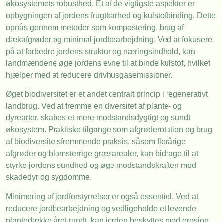
økosystemets robusthed. Et af de vigtigste aspekter er
opbygningen af jordens frugtbarhed og kulstofbinding. Dette
opnås gennem metoder som kompostering, brug af
dækafgrøder og minimal jordbearbejdning. Ved at fokusere
på at forbedre jordens struktur og næringsindhold, kan
landmændene øge jordens evne til at binde kulstof, hvilket
hjælper med at reducere drivhusgasemissioner.
Øget biodiversitet er et andet centralt princip i regenerativt
landbrug. Ved at fremme en diversitet af plante- og
dyrearter, skabes et mere modstandsdygtigt og sundt
økosystem. Praktiske tilgange som afgrøderotation og brug
af biodiversitetsfremmende praksis, såsom flerårige
afgrøder og blomsterrige græsarealer, kan bidrage til at
styrke jordens sundhed og øge modstandskraften mod
skadedyr og sygdomme.
Minimering af jordforstyrrelser er også essentiel. Ved at
reducere jordbearbejdning og vedligeholde et levende
plantedække året rundt, kan jorden beskyttes mod erosion