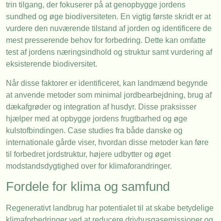
trin tilgang, der fokuserer på at genopbygge jordens
sundhed og øge biodiversiteten. En vigtig første skridt er at
vurdere den nuværende tilstand af jorden og identificere de
mest presserende behov for forbedring. Dette kan omfatte
test af jordens næringsindhold og struktur samt vurdering af
eksisterende biodiversitet.
Når disse faktorer er identificeret, kan landmænd begynde
at anvende metoder som minimal jordbearbejdning, brug af
dækafgrøder og integration af husdyr. Disse praksisser
hjælper med at opbygge jordens frugtbarhed og øge
kulstofbindingen. Case studies fra både danske og
internationale gårde viser, hvordan disse metoder kan føre
til forbedret jordstruktur, højere udbytter og øget
modstandsdygtighed over for klimaforandringer.
Fordele for klima og samfund
Regenerativt landbrug har potentialet til at skabe betydelige
klimaforbedringer ved at reducere drivhusgasemissioner og