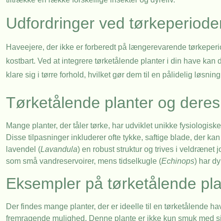
Udfordringer ved tørkeperiode
Haveejere, der ikke er forberedt på længerevarende tørkeperio
kostbart. Ved at integrere tørketålende planter i din have kan du
klare sig i tørre forhold, hvilket gør dem til en pålidelig lø
Tørketålende planter og deres 
Mange planter, der tåler tørke, har udviklet unikke fysiologiske
Disse tilpasninger inkluderer ofte tykke, saftige blade, der ka
lavendel (
Lavandula
) en robust struktur og trives i veldrænet
som små vandreservoirer, mens tidselkugle (
Echinops
) har d
Eksempler på tørketålende pla
Der findes mange planter, der er ideelle til en tørketålende ha
fremragende mulighed. Denne plante er ikke kun smuk med sin