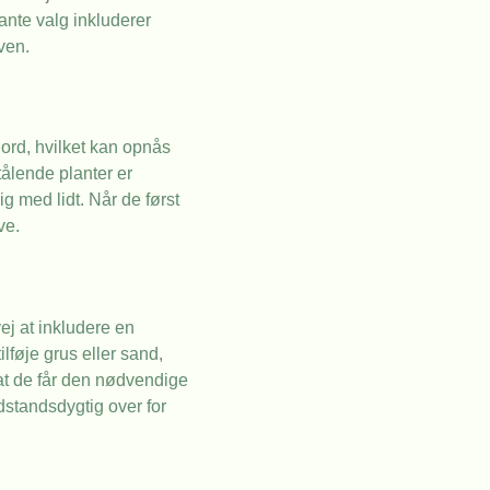
ante valg inkluderer
ven.
jord, hvilket kan opnås
tålende planter er
g med lidt. Når de først
ve.
ej at inkludere en
lføje grus eller sand,
 at de får den nødvendige
dstandsdygtig over for