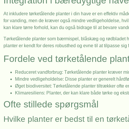
Integration i bæredygtige have
At inkludere tørketålende planter i din have er en effektiv m
for vanding, men de kræver også mindre vedligeholdelse, hvilket
kan klare tørre forhold, kan du også bidrage til at bevare van
Tørketålende planter som bærmispel, blåskæg og rødbladet hyl
planter er kendt for deres robusthed og evne til at tilpasse sig f
Fordele ved tørketålende plan
Reduceret vandforbrug: Tørketålende planter kræver min
Mindre vedligeholdelse: Disse planter er generelt hårdf
Øget biodiversitet: Tørketålende planter tiltrækker ofte 
Klimaresiliens: Planter, der kan klare både tørke og ek
Ofte stillede spørgsmål
Hvilke planter er bedst til en tørk