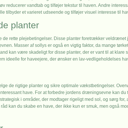
v reducerer vandtab og tilføjer tekstur til haven. Andre interess
 tilbyder et varieret udseende og tilføjer visuel interesse til ha
de planter
re de rette plejebetingelser. Disse planter foretrækker veldrænet 
gsevnen. Masser af sollys er også en vigtig faktor, da mange tørke
 kan være skadeligt for disse planter, der er vant til at klare si
dem ideelle for haveejere, der ønsker en lav-vedligeholdelses ha
ælge de rigtige planter og sikre optimale vækstbetingelser. Overv
 interessant have. For at forbedre jordens dræningsevne kan du ti
strategisk i områder, der modtager rigeligt med sol, og sørg for,
se råd kan du skabe en have, der ikke kun er smuk, men også mo