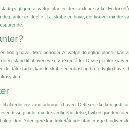
stadig vigtigere at vælge planter, der kan klare tørke. En tørke
de planter er ideelle til at skabe en have, der kræver mindre v
sbesparende.
anter?
n frodig have i tørre perioder. At vælge de rigtige planter kan 
 dem i stand til at overleve i tørre områder. Disse planter kræve
r, der tåler tørke, kan du skabe en robust og bæredygtig have, d
 økosystem.
ter
 til at reducere vandforbruget i haven. Dette er ikke kun godt f
ver disse planter mindre vedligeholdelse, hvilket gør dem ideel
 pleje den. Yderligere kan tørketålende planter øge biodiversite