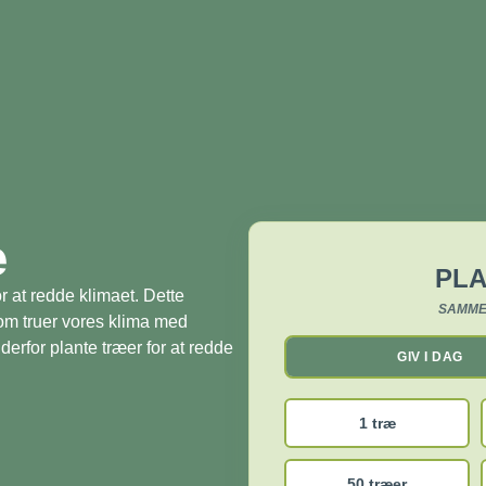
æ
PLA
r at redde klimaet. Dette
SAMME
som truer vores klima med
derfor plante træer for at redde
GIV I DAG
1 træ
50 træer