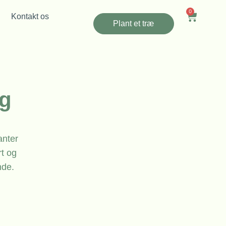
0
Kontakt os
Plant et træ
og
anter
rt og
nde.