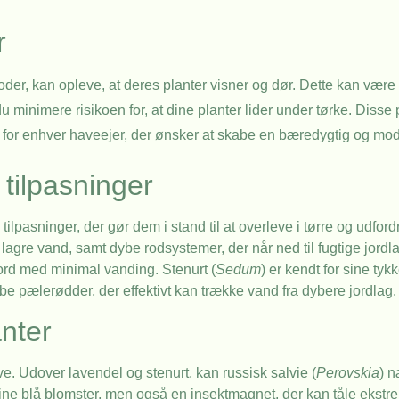
r
der, kan opleve, at deres planter visner og dør. Dette kan være
 minimere risikoen for, at dine planter lider under tørke. Disse p
sning for enhver haveejer, der ønsker at skabe en bæredygtig og m
tilpasninger
 tilpasninger, der gør dem i stand til at overleve i tørre og udfo
n lagre vand, samt dybe rodsystemer, der når ned til fugtige jord
 jord med minimal vanding. Stenurt (
Sedum
) er kendt for sine tyk
ybe pælerødder, der effektivt kan trække vand fra dybere jordlag.
nter
ve. Udover lavendel og stenurt, kan russisk salvie (
Perovskia
) 
e blå blomster, men også en insektmagnet, der kan tåle ekstre