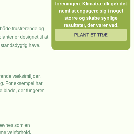
foreningen. Klimatræ.dk gør det
nemt at engagere sig i noget
større og skabe synlige
resultater, der varer ved.
 både frustrerende og
PLANT ET TRÆ
lanter er designet til at
odstandsdygtig have.
rdrende vækstmiljøer.
lag. For eksempel har
ke blade, der fungerer
nævnes som en
me vejrforhold.