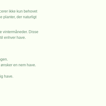
ucerer ikke kun behovet
 planter, der naturligt
de vintermåneder. Disse
 til enhver have.
ngen.
er ønsker en nem have.
ig have.