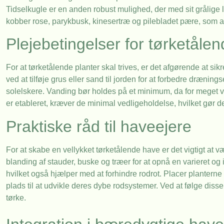
Tidselkugle er en anden robust mulighed, der med sit grålige lø
kobber rose, parykbusk, kinesertræ og pilebladet pære, som alle
Plejebetingelser for tørketålen
For at tørketålende planter skal trives, er det afgørende at sik
ved at tilføje grus eller sand til jorden for at forbedre drænin
solelskere. Vanding bør holdes på et minimum, da for meget vand
er etableret, kræver de minimal vedligeholdelse, hvilket gør 
Praktiske råd til haveejere
For at skabe en vellykket tørketålende have er det vigtigt at v
blanding af stauder, buske og træer for at opnå en varieret og
hvilket også hjælper med at forhindre rodrot. Placer planterne 
plads til at udvikle deres dybe rodsystemer. Ved at følge dis
tørke.