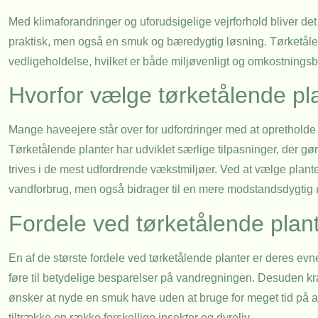
Med klimaforandringer og uforudsigelige vejrforhold bliver det 
praktisk, men også en smuk og bæredygtig løsning. Tørketålen
vedligeholdelse, hvilket er både miljøvenligt og omkostning
Hvorfor vælge tørketålende pl
Mange haveejere står over for udfordringer med at opretholde e
Tørketålende planter har udviklet særlige tilpasninger, der gør
trives i de mest udfordrende vækstmiljøer. Ved at vælge plante
vandforbrug, men også bidrager til en mere modstandsdygtig
Fordele ved tørketålende plan
En af de største fordele ved tørketålende planter er deres evne
føre til betydelige besparelser på vandregningen. Desuden kræ
ønsker at nyde en smuk have uden at bruge for meget tid på at
tiltrække en række forskellige insekter og dyreliv.