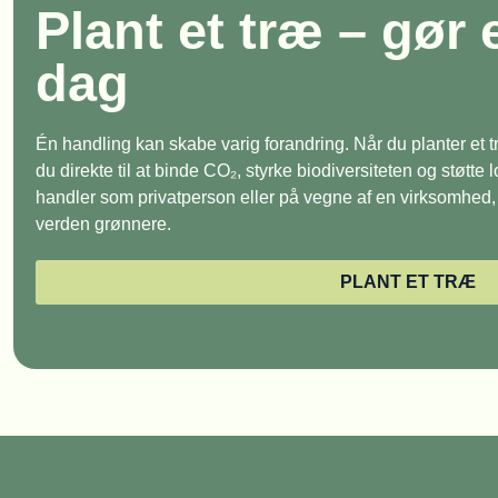
Plant et træ – gør 
dag
Én handling kan skabe varig forandring. Når du planter et
du direkte til at binde CO₂, styrke biodiversiteten og støtte
handler som privatperson eller på vegne af en virksomhed, e
verden grønnere.
PLANT ET TRÆ