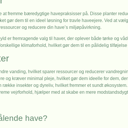
r
åde at fremme bæredygtige havepraksisser på. Disse planter red
 gør dem til en ideel løsning for travle haveejere. Ved at vælge
dressourcer og reducere din have’s miljøpåvirkning.
d er fremragende valg til haver, der oplever både tørke og vå
orskellige klimaforhold, hvilket gør dem til en pålidelig tilføjelse
ter
dre vanding, hvilket sparer ressourcer og reducerer vandregni
øre og kræver minimal pleje, hvilket gør dem ideelle for dem, d
en række insekter og dyreliv, hvilket fremmer et sundt økosystem.
streme vejrforhold, hjælper med at skabe en mere modstandsdygt
etålende have?