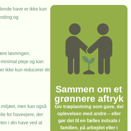
tålende have er ikke kun
anding og
være løsningen.
r minimal pleje og kan
er ikke kun reducerer dit
Sammen om et
grønnere aftryk
or miljøet, men kan også
Giv træplantning som gave, del
oplevelsen med andre – eller
le for haveejere, der
gør det til en fælles indsats i
ten i din have ved at
familien, på arbejdet eller i