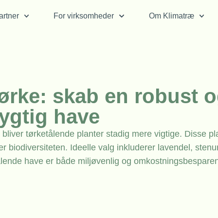
rtner
For virksomheder
Om Klimatræ
 tørke: skab en robust 
ygtig have
bliver tørketålende planter stadig mere vigtige. Disse pl
 biodiversiteten. Ideelle valg inkluderer lavendel, stenu
ketålende have er både miljøvenlig og omkostningsbespare