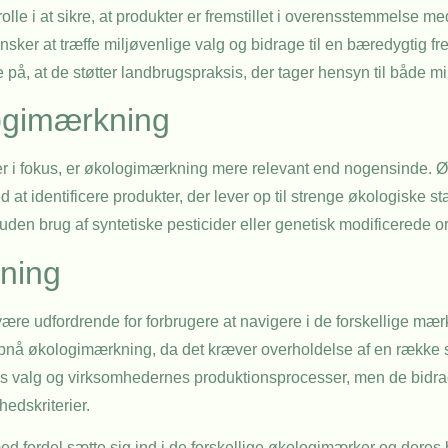
olle i at sikre, at produkter er fremstillet i overensstemmelse m
nsker at træffe miljøvenlige valg og bidrage til en bæredygtig f
på, at de støtter landbrugspraksis, der tager hensyn til både mi
ogimærkning
er i fokus, er økologimærkning mere relevant end nogensinde.
 identificere produkter, der lever op til strenge økologiske s
g uden brug af syntetiske pesticider eller genetisk modificerede 
ning
e udfordrende for forbrugere at navigere i de forskellige mær
opnå økologimærkning, da det kræver overholdelse af en række 
s valg og virksomhedernes produktionsprocesser, men de bidrager
hedskriterier.
ed fordel sætte sig ind i de forskellige økologimærker og deres 