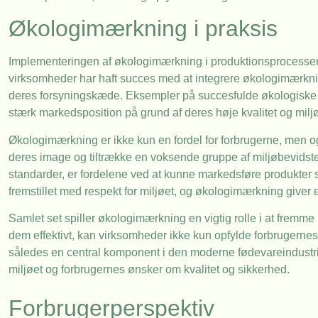
Økologimærkning i praksis
Implementeringen af økologimærkning i produktionsprocesser
virksomheder har haft succes med at integrere økologimærkni
deres forsyningskæde. Eksempler på succesfulde økologiske pr
stærk markedsposition på grund af deres høje kvalitet og milj
Økologimærkning er ikke kun en fordel for forbrugerne, men
deres image og tiltrække en voksende gruppe af miljøbevids
standarder, er fordelene ved at kunne markedsføre produkter s
fremstillet med respekt for miljøet, og økologimærkning giver en 
Samlet set spiller økologimærkning en vigtig rolle i at fremm
dem effektivt, kan virksomheder ikke kun opfylde forbrugerne
således en central komponent i den moderne fødevareindustri, 
miljøet og forbrugernes ønsker om kvalitet og sikkerhed.
Forbrugerperspektiv