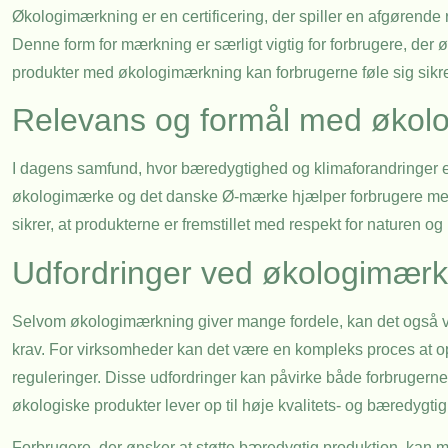
Økologimærkning er en certificering, der spiller en afgørende r
Denne form for mærkning er særligt vigtig for forbrugere, der ø
produkter med økologimærkning kan forbrugerne føle sig sikre 
Relevans og formål med økol
I dagens samfund, hvor bæredygtighed og klimaforandringer 
økologimærke og det danske Ø-mærke hjælper forbrugere med at
sikrer, at produkterne er fremstillet med respekt for naturen o
Udfordringer ved økologimærk
Selvom økologimærkning giver mange fordele, kan det også vær
krav. For virksomheder kan det være en kompleks proces at 
reguleringer. Disse udfordringer kan påvirke både forbrugerne
økologiske produkter lever op til høje kvalitets- og bæredygtig
Forbrugere, der ønsker at støtte bæredygtig produktion, kan m