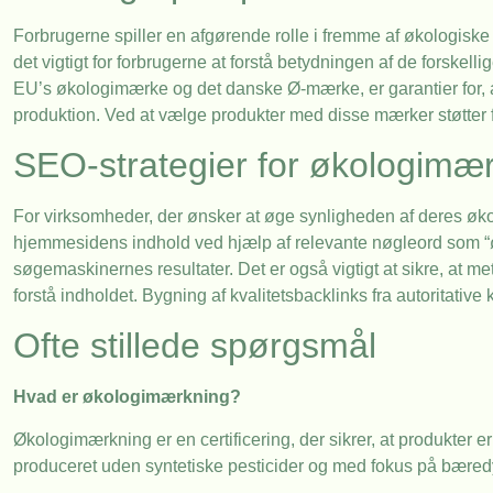
Forbrugerne spiller en afgørende rolle i fremme af økologisk
det vigtigt for forbrugerne at forstå betydningen af de forskel
EU’s økologimærke og det danske Ø-mærke, er garantier for, a
produktion. Ved at vælge produkter med disse mærker støtter 
SEO-strategier for økologimæ
For virksomheder, der ønsker at øge synligheden af deres økol
hjemmesidens indhold ved hjælp af relevante nøgleord som “ø
søgemaskinernes resultater. Det er også vigtigt at sikre, at 
forstå indholdet. Bygning af kvalitetsbacklinks fra autoritativ
Ofte stillede spørgsmål
Hvad er økologimærkning?
Økologimærkning er en certificering, der sikrer, at produkter e
produceret uden syntetiske pesticider og med fokus på bæredy