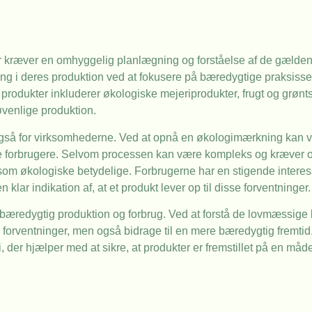
 kræver en omhyggelig planlægning og forståelse af de gælde
ng i deres produktion ved at fokusere på bæredygtige praksiss
odukter inkluderer økologiske mejeriprodukter, frugt og grønts
øvenlige produktion.
 også for virksomhederne. Ved at opnå en økologimærkning kan 
te forbrugere. Selvom processen kan være kompleks og kræver o
om økologiske betydelige. Forbrugerne har en stigende interess
klar indikation af, at et produkt lever op til disse forventninger.
e bæredygtig produktion og forbrug. Ved at forstå de lovmæssig
s forventninger, men også bidrage til en mere bæredygtig fremti
der hjælper med at sikre, at produkter er fremstillet på en måd