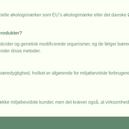
officielle økologimærker som EU’s økologimærke eller det dansk
produkter?
esticider og genetisk modificerede organismer, og de følger bære
ender disse metoder.
bæredygtighed, hvilket er afgørende for miljøbevidste forbrugere
ække miljøbevidste kunder, men det kræver også, at virksomhed