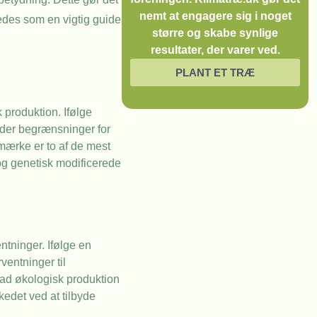
nemt at engagere sig i noget
ledes som en vigtig guide
større og skabe synlige
resultater, der varer ved.
PLANT ET TRÆ
 produktion. Ifølge
 der begrænsninger for
-mærke er to af de mest
 og genetisk modificerede
tninger. Ifølge en
entninger til
vad økologisk produktion
kedet ved at tilbyde