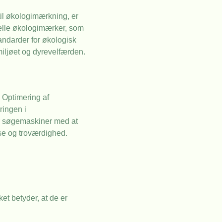
il økologimærkning, er
cielle økologimærker, som
andarder for økologisk
iljøet og dyrevelfærden.
 Optimering af
ringen i
per søgemaskiner med at
lse og troværdighed.
et betyder, at de er