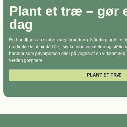
Plant et træ – gør 
dag
Én handling kan skabe varig forandring. Når du planter et
du direkte til at binde CO₂, styrke biodiversiteten og støtte
handler som privatperson eller på vegne af en virksomhed, e
verden grønnere.
PLANT ET TRÆ