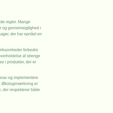
nde regler. Mange
er og gennemsigtighed i
ager, der har opnået en
virksomheder forbedre
verholdelse af strenge
e i produkter, der er
e krav og implementere
d. Økologimærkning er
e, der respekterer både