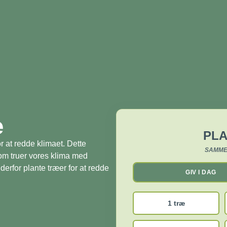
æ
PLA
r at redde klimaet. Dette
SAMME
som truer vores klima med
derfor plante træer for at redde
GIV I DAG
1 træ