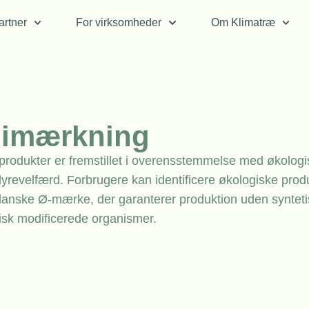
rtner
For virksomheder
Om Klimatræ
gimærkning
t produkter er fremstillet i overensstemmelse med økolog
dyrevelfærd. Forbrugere kan identificere økologiske prod
nske Ø-mærke, der garanterer produktion uden synteti
tisk modificerede organismer.