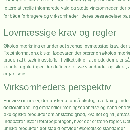
lettere at træffe informerede valg og støtte virksomheder, der
for både forbrugere og virksomheder i deres bestræbelser på 
Lovmæssige krav og regler
Økologimærkning er underlagt strenge lovmæssige krav, der sikr
Retsinformation.dk skal fødevarer, der bærer en økologimærk
brugen af tilsætningsstoffer, hvilket sikrer, at produkterne e
kendte reguleringer, der definerer disse standarder og sikrer, 
organismer.
Virksomheders perspektiv
For virksomheder, der ønsker at opnå økologimærkning, indebæ
doktorafhandling omhandler meningsdannelse og handlehorisont
økologiske produkter om anstændighed, kvalitet og miljømæssig
indebærer, især i forarbejdningen, hvor der er færre regler. De
unikke produkter, der stadig opfylder økologiske standarder.