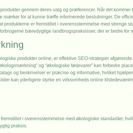
e produkter gennem deres valg og præferencer. Når det kommer t
lige mærker for at kunne træffe informerede beslutninger. De offi
t produkterne er fremstillet i overensstemmelse med strenge st
forbrugerne bæredygtige landbrugspraksisser, der er bedre for m
rkning
ogiske produkter online, er effektive SEO-strategier afgørende.
kologimærkning” og “økologiske fødevarer” kan forbedre place
metatags og beskrivelser er præcise og informative, hvilket hjæl
e kilder kan yderligere styrke en virksomheds online tilstedevære
r fremstillet i overensstemmelse med økologiske standarder, hvilk
gtig praksis.