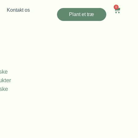
0
Kontakt os
Plant et træ
iske
ukter
ske