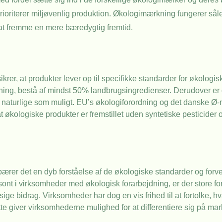
 prioriterer miljøvenlig produktion. Økologimærkning fungerer så
at fremme en mere bæredygtig fremtid.
er, at produkter lever op til specifikke standarder for økologisk
ning, bestå af mindst 50% landbrugsingredienser. Derudover er
r så naturlige som muligt. EU’s økologiforordning og det danske Ø
at økologiske produkter er fremstillet uden syntetiske pesticider
rer det en dyb forståelse af de økologiske standarder og forven
 i virksomheder med økologisk forarbejdning, er der store forv
e bidrag. Virksomheder har dog en vis frihed til at fortolke, h
tte giver virksomhederne mulighed for at differentiere sig på mar