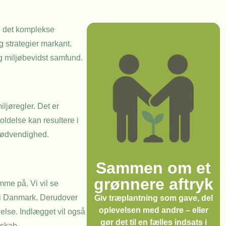
 i det komplekse
 strategier markant.
og miljøbevidst samfund.
ljøregler. Det er
ldelse kan resultere i
 nødvendighed.
Sammen om et
grønnere aftryk
me på. Vi vil se
 i Danmark. Derudover
Giv træplantning som gave, del
oplevelsen med andre – eller
else. Indlægget vil også
gør det til en fælles indsats i
dskab.