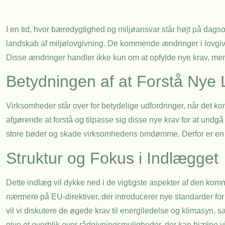
I en tid, hvor bæredygtighed og miljøansvar står højt på dagso
landskab af miljølovgivning. De kommende ændringer i lovgivni
Disse ændringer handler ikke kun om at opfylde nye krav, men 
Betydningen af at Forstå Nye 
Virksomheder står over for betydelige udfordringer, når det k
afgørende at forstå og tilpasse sig disse nye krav for at un
store bøder og skade virksomhedens omdømme. Derfor er en p
Struktur og Fokus i Indlægget
Dette indlæg vil dykke ned i de vigtigste aspekter af den k
nærmere på EU-direktiver, der introducerer nye standarder f
vil vi diskutere de øgede krav til energiledelse og klimasyn,
give et overblik over rådgivningsmuligheder, der kan hjælpe 