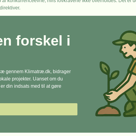
ab af konkurrenceevne, hvis lovkravene ikke overholdes. Det er 
direktiver.
en forskel i
 træ gennem Klimatræ.dk, bidrager
 lokale projekter. Uanset om du
r din indsats med til at gøre