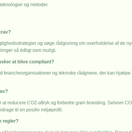
 teknologier og metoder.
krav?
ghedsstrategier og søge rådgivning om overholdelse af de nye re
nger så tidligt som muligt.
nsker at blive compliant?
d brancheorganisationer og tekniske rådgivere, der kan hjælpe 
rav?
or at reducere CO2-aftryk og forbedre grøn branding. Selvom CO
age til en positiv miljøprofil.
e regler?