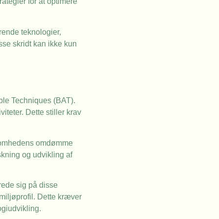
ategier for at optimere
rende teknologier,
sse skridt kan ikke kun
ble Techniques (BAT).
teter. Dette stiller krav
irksomhedens omdømme
skning og udvikling af
rede sig på disse
iljøprofil. Dette kræver
ogiudvikling.