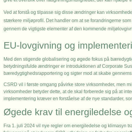
Ved at forstå og tilpasse sig disse ændringer kan virksomhed
stærkere miljøprofil. Det handler om at se forandringerne so
gennem de vigtigste elementer af den kommende miljølovgivni
EU-lovgivning og implementer
Med den stigende globalisering og øgede fokus på bæredygtigh
betydningsfulde ændringer er introduktionen af Corporate Sust
bæredygtighedsrapportering og sigter mod at skabe gennemsi
CSRD vil i første omgang påvirke store virksomheder, men min
virksomheder betyder dette, at de skal forberede sig på at int
implementering kræver en forståelse af de nye standarder, som
Øgede krav til energiledelse o
Fra 1. juli 2024 vil nye regler om energiledelse og klimasyn tr