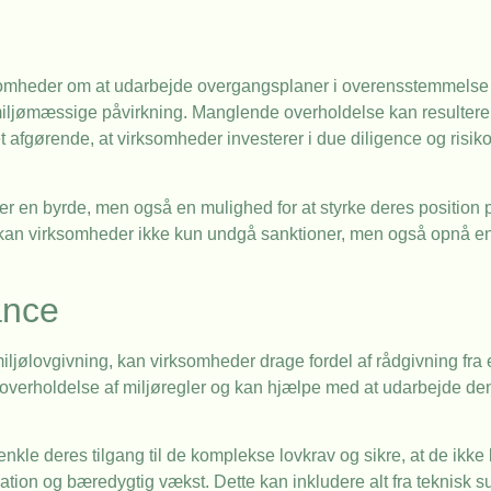
somheder om at udarbejde overgangsplaner i overensstemmelse 
 miljømæssige påvirkning. Manglende overholdelse kan resultere 
afgørende, at virksomheder investerer i due diligence og risiko
un er en byrde, men også en mulighed for at styrke deres position
kan virksomheder ikke kun undgå sanktioner, men også opnå en
ance
iljølovgivning, kan virksomheder drage fordel af rådgivning fra 
overholdelse af miljøregler og kan hjælpe med at udarbejde d
le deres tilgang til de komplekse lovkrav og sikre, at de ikke 
on og bæredygtig vækst. Dette kan inkludere alt fra teknisk su