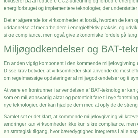
fokuserer på at reducere CO2-udledning og forbedre energieffek
energiforbruget og implementere teknologier, der understøtter
Det er afgørende for virksomheder at forstå, hvordan de kan o
uddannelse af medarbejdere i energieffektiv praksis, og udvik
sikre compliance, men også give økonomiske fordele på lang 
Miljøgodkendelser og BAT-tek
En anden vigtig komponent i den kommende miljølovgivning er
Disse krav betyder, at virksomheder skal anvende de mest effekt
om regelmæssige opdateringer af miljøgodkendelser og tilsyn
At være en frontrunner i anvendelsen af BAT-teknologier ka
som en miljøansvarlig aktør og potentielt føre til nye forretni
nye teknologier, der kan hjælpe dem med at opfylde de streng
Samlet set er det klart, at kommende miljølovgivning vil kræve
ændringer kan virksomheder ikke kun sikre compliance, men og
en strategisk tilgang, hvor bæredygtighed integreres i alle aspe