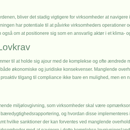
rdenen, bliver det stadig vigtigere for virksomheder at navigere
ngen har potentiale til at påvirke virksomheders operationer og
også om at positionere sig som en ansvarlig aktør i et klima- 
Lovkrav
ommer til at holde sig ajour med de komplekse og ofte ændrede mi
dgå både økonomiske og juridiske konsekvenser. Manglende overho
roaktiv tilgang til compliance ikke bare en mulighed, men en
ommende miljølovgivning, som virksomheder skal være opmærksom
or bæredygtighedsrapportering, og hvordan disse implementeres
 samt hvilke sanktioner der kan forventes ved manglende overhold
virksomheder med at navigere i dette komplekse lovgivningslan