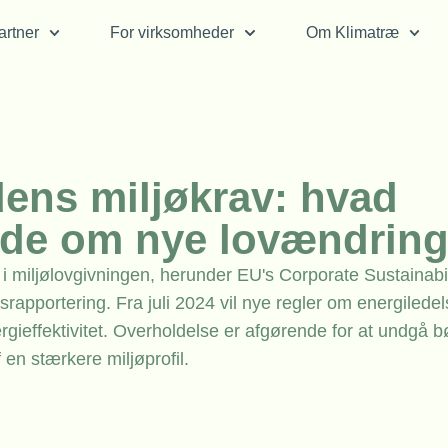
rtner
For virksomheder
Om Klimatræ
dens miljøkrav: hvad
ide om nye lovændring
i miljølovgivningen, herunder EU's Corporate Sustainabil
rapportering. Fra juli 2024 vil nye regler om energilede
nergieffektivitet. Overholdelse er afgørende for at undgå 
 en stærkere miljøprofil.