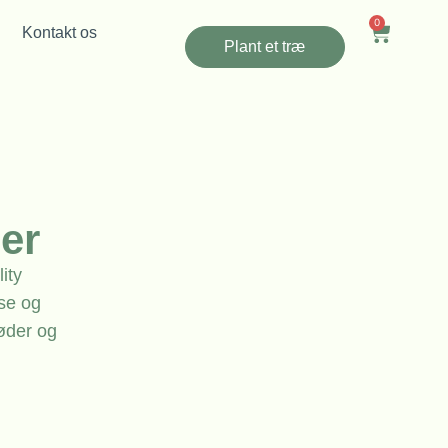
0
Kontakt os
Plant et træ
er
ity
lse og
bøder og