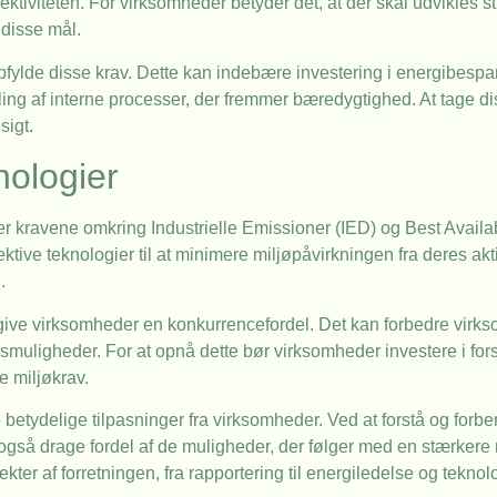
tiviteten. For virksomheder betyder det, at der skal udvikles str
 disse mål.
pfylde disse krav. Dette kan indebære investering i energibespa
ling af interne processer, der fremmer bæredygtighed. At tage di
sigt.
nologier
 kravene omkring Industrielle Emissioner (IED) og Best Availa
ive teknologier til at minimere miljøpåvirkningen fra deres aktivi
.
n give virksomheder en konkurrencefordel. Det kan forbedre v
ngsmuligheder. For at opnå dette bør virksomheder investere i for
e miljøkrav.
 betydelige tilpasninger fra virksomheder. Ved at forstå og forbe
så drage fordel af de muligheder, der følger med en stærkere m
kter af forretningen, fra rapportering til energiledelse og teknol