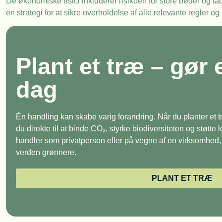
De økonomiske risici inkluderer risikoen for store bøder og t
en strategi for at sikre overholdelse af alle relevante regler og 
Plant et træ – gør 
dag
Én handling kan skabe varig forandring. Når du planter et
du direkte til at binde CO₂, styrke biodiversiteten og støtte
handler som privatperson eller på vegne af en virksomhed, e
verden grønnere.
PLANT ET TRÆ