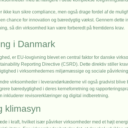
er ikke kun sikre compliance, men også drage fordel af de mulig
m en chance for innovation og bæredygtig vækst. Gennem dette in
ng, så din virksomhed kan være forberedt på fremtidens krav.
ing i Danmark
ed, er EU-lovgivning blevet en central faktor for danske virks
ainability Reporting Directive (CSRD). Dette direktiv stiller kr
gtighed i virksomhedernes miljømæssige og sociale påvirkning
dre virksomheder i leverandørkæderne vil også gradvist blive 
egrere bæredygtighed i deres kerneforretning og rapporteringspra
 inkluderer revisorerklæringer og digital indberetning.
g klimasyn
æde i kraft, hvilket især påvirker virksomheder med et højt energ