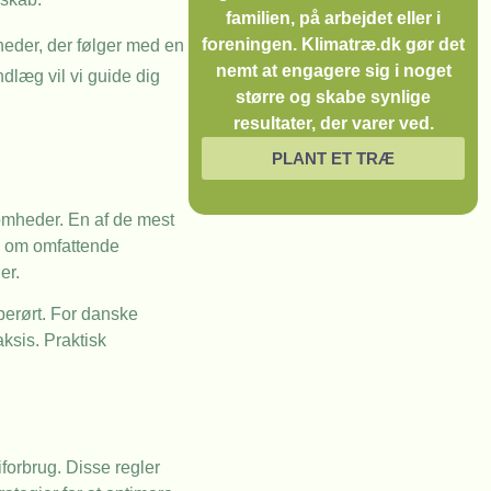
familien, på arbejdet eller i
foreningen. Klimatræ.dk gør det
heder, der følger med en
nemt at engagere sig i noget
dlæg vil vi guide dig
større og skabe synlige
resultater, der varer ved.
PLANT ET TRÆ
omheder. En af de mest
av om omfattende
er.
berørt. For danske
ksis. Praktisk
iforbrug. Disse regler