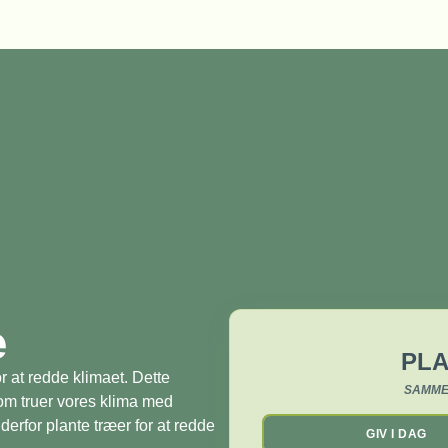
æ
PLA
r at redde klimaet. Dette
SAMME
som truer vores klima med
derfor plante træer for at redde
GIV I DAG