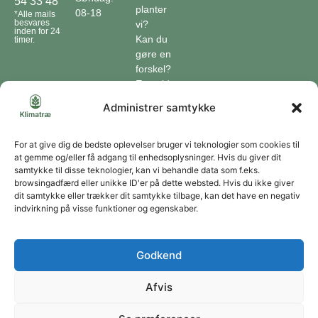
54 33 48
planter
08-18
*Alle mails
besvares
vi?
inden for 24
Kan du
timer.
gøre en
forskel?
En guide
til klimaet
Administrer samtykke
Klimaordbogen
Hvordan
optager
For at give dig de bedste oplevelser bruger vi teknologier som cookies til
at gemme og/eller få adgang til enhedsoplysninger. Hvis du giver dit
træer
samtykke til disse teknologier, kan vi behandle data som f.eks.
co2?
browsingadfærd eller unikke ID'er på dette websted. Hvis du ikke giver
dit samtykke eller trækker dit samtykke tilbage, kan det have en negativ
Forbliv forbundet
indvirkning på visse funktioner og egenskaber.
Få opdateringer om vores genoprettende tiltag sendt direkte til din indbakke.
Godkend
Afvis
Tilmeld
Du kan til enhver tid afmelde dig ved at bruge linket i vores nyhedsbrev. Jeg accepterer