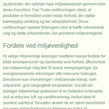
og tjenester, der opfylder høje miljøstandarder gennem hele
deres livscyklus. Fair Trade-certificeringen sikrer, at
produkter er fremstillet under etiske forhold, der støtter
bæredygtig udvikling og fair arbejdsforhold. Disse
certificeringer hjælper forbrugere med at træffe informerede
valg og støtte virksomheder, der prioriterer miljøvenlighed.
Fordele ved miljøvenlighed
At vælge miljøvenlige løsninger medfører mange fordele for
både enkeltpersoner og samfundet som helhed. Økonomisk
kan miljøvenlige valg føre til lavere energiregninger, da
energibesparende teknologier ofte reducerer forbruget.
Derudover kan investeringer i vedvarende energi, som
solpaneler, give langsigtede besparelser. Socialt set
bidrager miljøvenlige praksisser til en forbedret livskvalitet
ved at reducere luft- og vandforurening, hvilket fører til
sundere samfund. Desuden skaber de en større bevidsthed
om vores miljøpåvirkning og fremmer en kultur af