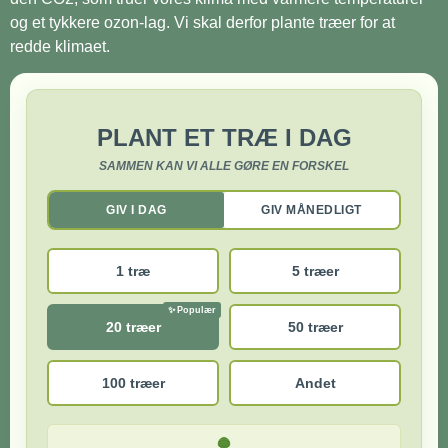
og et tykkere ozon-lag. Vi skal derfor plante træer for at
redde klimaet.
PLANT ET TRÆ I DAG
SAMMEN KAN VI ALLE GØRE EN FORSKEL
GIV I DAG
GIV MÅNEDLIGT
1 træ
5 træer
20 træer
50 træer
100 træer
Andet