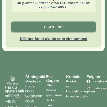
Du planter 20 træer • 2 ton CO₂ mindre • 58 m²
skov • Pris: 400 kr.
PLANT NU
Klik her for at plante som virksomhed
Åbningstider
Bliv
Kontakt
Følg os
klogere
Mandag –
Kontakt
Faceboo
Ofte
Fredag:
os
Har du
Instagra
stillede
spørgsmål?
08-21
Handelsbetingelser
spørgsmål
mikkel@klimatrae.com
Lørdag:
Privatlivspolitik
Hvilke
08-20
+45 26
træer
Søndag: