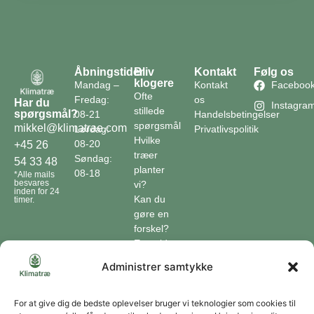
Åbningstider
Bliv
Kontakt
Følg os
klogere
Mandag –
Kontakt
Faceboo
Ofte
Fredag:
os
Har du
Instagra
stillede
spørgsmål?
08-21
Handelsbetingelser
spørgsmål
mikkel@klimatrae.com
Lørdag:
Privatlivspolitik
Hvilke
08-20
+45 26
træer
Søndag:
54 33 48
planter
08-18
*Alle mails
besvares
vi?
inden for 24
Kan du
timer.
gøre en
forskel?
En guide
til klimaet
Administrer samtykke
Klimaordbogen
Hvordan
optager
For at give dig de bedste oplevelser bruger vi teknologier som cookies til