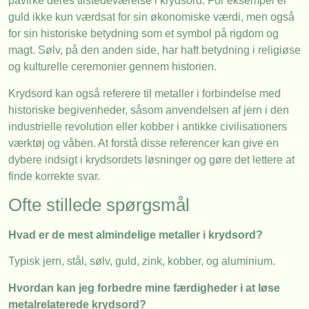
påvirke deres tilstedeværelse i krydsord. For eksempel er
guld ikke kun værdsat for sin økonomiske værdi, men også
for sin historiske betydning som et symbol på rigdom og
magt. Sølv, på den anden side, har haft betydning i religiøse
og kulturelle ceremonier gennem historien.
Krydsord kan også referere til metaller i forbindelse med
historiske begivenheder, såsom anvendelsen af jern i den
industrielle revolution eller kobber i antikke civilisationers
værktøj og våben. At forstå disse referencer kan give en
dybere indsigt i krydsordets løsninger og gøre det lettere at
finde korrekte svar.
Ofte stillede spørgsmål
Hvad er de mest almindelige metaller i krydsord?
Typisk jern, stål, sølv, guld, zink, kobber, og aluminium.
Hvordan kan jeg forbedre mine færdigheder i at løse
metalrelaterede krydsord?