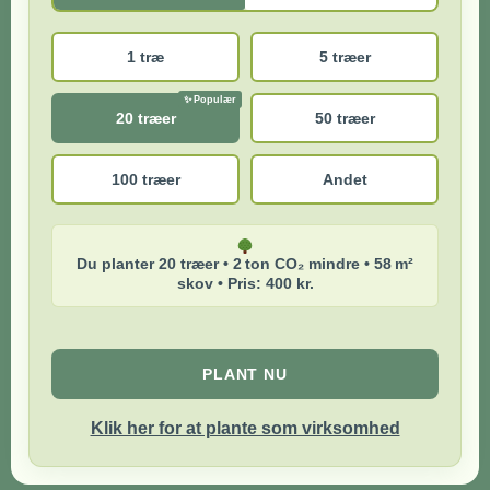
1 træ
5 træer
20 træer
50 træer
100 træer
Andet
Du planter 20 træer • 2 ton CO₂ mindre • 58 m²
skov • Pris: 400 kr.
PLANT NU
Klik her for at plante som virksomhed