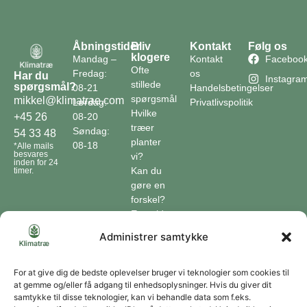
Åbningstider
Bliv
Kontakt
Følg os
klogere
Mandag –
Kontakt
Faceboo
Ofte
Fredag:
os
Har du
Instagra
stillede
spørgsmål?
08-21
Handelsbetingelser
spørgsmål
mikkel@klimatrae.com
Lørdag:
Privatlivspolitik
Hvilke
08-20
+45 26
træer
Søndag:
54 33 48
planter
08-18
*Alle mails
besvares
vi?
inden for 24
Kan du
timer.
gøre en
forskel?
En guide
til klimaet
Administrer samtykke
Klimaordbogen
Hvordan
optager
For at give dig de bedste oplevelser bruger vi teknologier som cookies til
at gemme og/eller få adgang til enhedsoplysninger. Hvis du giver dit
træer
samtykke til disse teknologier, kan vi behandle data som f.eks.
co2?