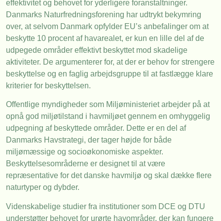
effektivitet og behovet for yderligere foranstaltninger.
Danmarks Naturfredningsforening har udtrykt bekymring
over, at selvom Danmark opfylder EU’s anbefalinger om at
beskytte 10 procent af havarealet, er kun en lille del af de
udpegede områder effektivt beskyttet mod skadelige
aktiviteter. De argumenterer for, at der er behov for strengere
beskyttelse og en faglig arbejdsgruppe til at fastlægge klare
kriterier for beskyttelsen.
Offentlige myndigheder som Miljøministeriet arbejder på at
opnå god miljøtilstand i havmiljøet gennem en omhyggelig
udpegning af beskyttede områder. Dette er en del af
Danmarks Havstrategi, der tager højde for både
miljømæssige og socioøkonomiske aspekter.
Beskyttelsesområderne er designet til at være
repræsentative for det danske havmiljø og skal dække flere
naturtyper og dybder.
Videnskabelige studier fra institutioner som DCE og DTU
understøtter behovet for urørte havområder, der kan fungere