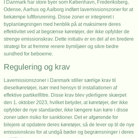
I Danmark har store byer som København, Frederiksberg,
Odense, Aarhus og Aalborg indført lavemissionszoner for at
bekæmpe luftforurening. Disse zoner er integreret i
byplanlægningen med henblik på at maksimere deres
effektivitet ved at begrænse køretøjer, der ikke opfylder de
strenge emissionskrav. Dette initiativ er en del af en bredere
strategi for at fremme renere bymiljøer og sikre bedre
sundhed for beboerne.
Regulering og krav
Lavemissionszoner i Danmark stiller særlige krav til
dieselkøretøjer, især med hensyn til installationen af
effektive partikelfiltre. Disse krav blev yderligere skærpet
den 1. oktober 2023, hvilket betyder, at køretøjer, der ikke
opfylder de nye standarder, ikke længere kan køre i disse
zoner uden risiko for sanktioner. Det er afgørende for
bilejere at opdatere deres køretøjer, så de lever op til de nye
emissionskrav for at undgå bøder og begrænsninger i deres