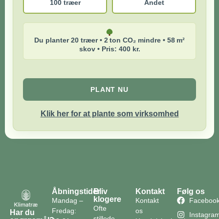
100 træer
Andet
Du planter 20 træer • 2 ton CO₂ mindre • 58 m²
skov • Pris: 400 kr.
PLANT NU
Klik her for at plante som virksomhed
Åbningstider
Bliv
Kontakt
Følg os
klogere
Mandag –
Kontakt
Faceboo
Ofte
Fredag:
os
Har du
Instagra
stillede