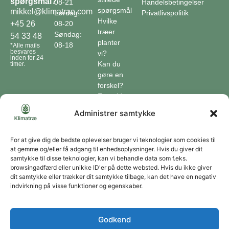
spørgsmål?
08-21
Handelsbetingelser
spørgsmål
mikkel@klimatrae.com
Lørdag:
Privatlivspolitik
Hvilke
08-20
+45 26
træer
Søndag:
54 33 48
planter
08-18
*Alle mails
besvares
vi?
inden for 24
Kan du
timer.
gøre en
forskel?
En guide
til klimaet
Administrer samtykke
Klimaordbogen
Hvordan
optager
For at give dig de bedste oplevelser bruger vi teknologier som cookies til
at gemme og/eller få adgang til enhedsoplysninger. Hvis du giver dit
træer
samtykke til disse teknologier, kan vi behandle data som f.eks.
co2?
browsingadfærd eller unikke ID'er på dette websted. Hvis du ikke giver
dit samtykke eller trækker dit samtykke tilbage, kan det have en negativ
Forbliv forbundet
indvirkning på visse funktioner og egenskaber.
Få opdateringer om vores genoprettende tiltag sendt direkte til din indbakke.
Godkend