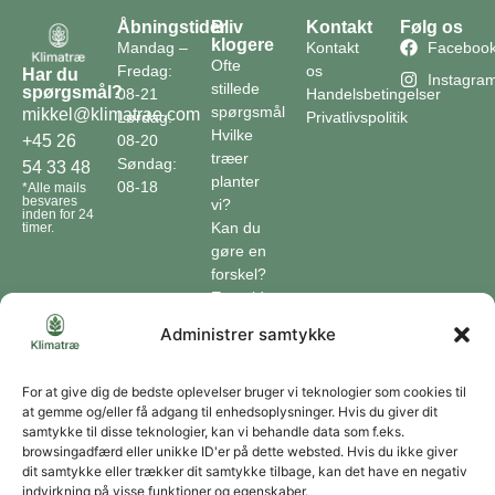
Åbningstider
Bliv
Kontakt
Følg os
klogere
Mandag –
Kontakt
Faceboo
Ofte
Fredag:
os
Har du
Instagra
stillede
spørgsmål?
08-21
Handelsbetingelser
spørgsmål
mikkel@klimatrae.com
Lørdag:
Privatlivspolitik
Hvilke
08-20
+45 26
træer
Søndag:
54 33 48
planter
08-18
*Alle mails
besvares
vi?
inden for 24
Kan du
timer.
gøre en
forskel?
En guide
til klimaet
Administrer samtykke
Klimaordbogen
Hvordan
optager
For at give dig de bedste oplevelser bruger vi teknologier som cookies til
at gemme og/eller få adgang til enhedsoplysninger. Hvis du giver dit
træer
samtykke til disse teknologier, kan vi behandle data som f.eks.
co2?
browsingadfærd eller unikke ID'er på dette websted. Hvis du ikke giver
dit samtykke eller trækker dit samtykke tilbage, kan det have en negativ
Forbliv forbundet
indvirkning på visse funktioner og egenskaber.