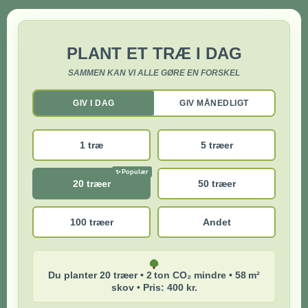
PLANT ET TRÆ I DAG
SAMMEN KAN VI ALLE GØRE EN FORSKEL
GIV I DAG
GIV MÅNEDLIGT
1 træ
5 træer
20 træer
50 træer
100 træer
Andet
Du planter 20 træer • 2 ton CO₂ mindre • 58 m²
skov • Pris: 400 kr.