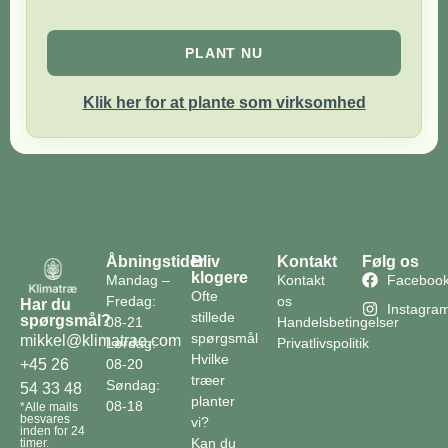
PLANT NU
Klik her for at plante som virksomhed
Åbningstider
Bliv
Kontakt
Følg os
klogere
Mandag –
Kontakt
Faceboo
Ofte
Fredag:
os
Har du
Instagra
stillede
spørgsmål?
08-21
Handelsbetingelser
spørgsmål
mikkel@klimatrae.com
Lørdag:
Privatlivspolitik
Hvilke
08-20
+45 26
træer
Søndag:
54 33 48
planter
08-18
*Alle mails
besvares
vi?
inden for 24
Kan du
timer.