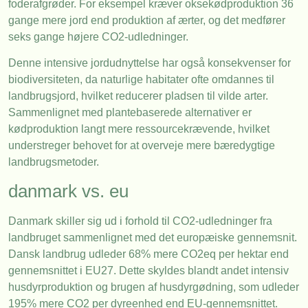
foderafgrøder. For eksempel kræver oksekødproduktion 36
gange mere jord end produktion af ærter, og det medfører
seks gange højere CO2-udledninger.
Denne intensive jordudnyttelse har også konsekvenser for
biodiversiteten, da naturlige habitater ofte omdannes til
landbrugsjord, hvilket reducerer pladsen til vilde arter.
Sammenlignet med plantebaserede alternativer er
kødproduktion langt mere ressourcekrævende, hvilket
understreger behovet for at overveje mere bæredygtige
landbrugsmetoder.
danmark vs. eu
Danmark skiller sig ud i forhold til CO2-udledninger fra
landbruget sammenlignet med det europæiske gennemsnit.
Dansk landbrug udleder 68% mere CO2eq per hektar end
gennemsnittet i EU27. Dette skyldes blandt andet intensiv
husdyrproduktion og brugen af husdyrgødning, som udleder
195% mere CO2 per dyreenhed end EU-gennemsnittet.