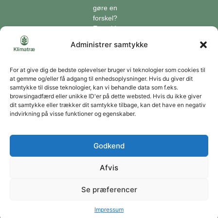
gøre en
forskel?
En guide
til klimaet
Administrer samtykke
Klimaordbogen
Hvordan
optager
For at give dig de bedste oplevelser bruger vi teknologier som cookies til
at gemme og/eller få adgang til enhedsoplysninger. Hvis du giver dit
træer
samtykke til disse teknologier, kan vi behandle data som f.eks.
co2?
browsingadfærd eller unikke ID'er på dette websted. Hvis du ikke giver
dit samtykke eller trækker dit samtykke tilbage, kan det have en negativ
Forbliv forbundet
indvirkning på visse funktioner og egenskaber.
Få opdateringer om vores genoprettende tiltag sendt direkte til din indbakke.
Godkend
Afvis
Tilmeld
Se præferencer
Du kan til enhver tid afmelde dig ved at bruge linket i vores nyhedsbrev. Jeg accepterer
at modtage dine nyhedsbreve og accepterer databeskyttelseserklæringen.
Copyright © 2026 | Klimatræ ApS | CVR: 43666320
Impressum