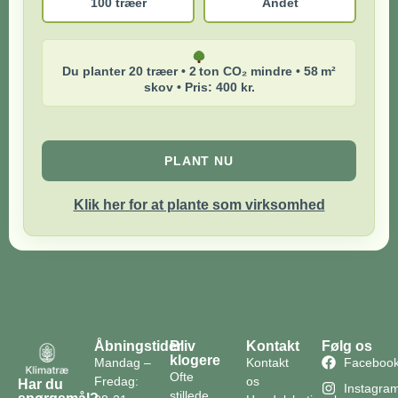
100 træer
Andet
Du planter 20 træer • 2 ton CO₂ mindre • 58 m²
skov • Pris: 400 kr.
PLANT NU
Klik her for at plante som virksomhed
Åbningstider
Bliv
Kontakt
Følg os
klogere
Mandag –
Kontakt
Faceboo
Ofte
Fredag:
os
Har du
Instagra
stillede