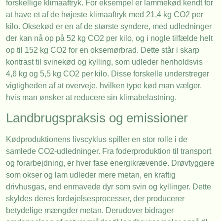
forskellige klimaaftryk. For eksempel er lammekød kendt for
at have et af de højeste klimaaftryk med 21,4 kg CO2 per
kilo. Oksekød er en af de største syndere, med udledninger
der kan nå op på 52 kg CO2 per kilo, og i nogle tilfælde helt
op til 152 kg CO2 for en oksemørbrad. Dette står i skarp
kontrast til svinekød og kylling, som udleder henholdsvis
4,6 kg og 5,5 kg CO2 per kilo. Disse forskelle understreger
vigtigheden af at overveje, hvilken type kød man vælger,
hvis man ønsker at reducere sin klimabelastning.
Landbrugspraksis og emissioner
Kødproduktionens livscyklus spiller en stor rolle i de
samlede CO2-udledninger. Fra foderproduktion til transport
og forarbejdning, er hver fase energikrævende. Drøvtyggere
som okser og lam udleder mere metan, en kraftig
drivhusgas, end enmavede dyr som svin og kyllinger. Dette
skyldes deres fordøjelsesprocesser, der producerer
betydelige mængder metan. Derudover bidrager