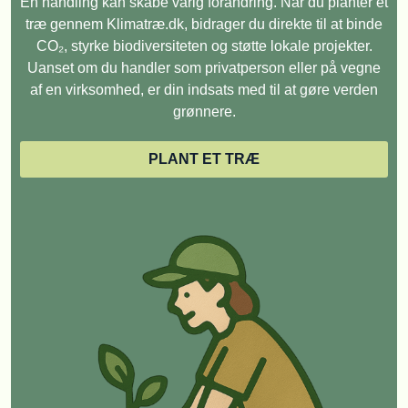
Én handling kan skabe varig forandring. Når du planter et
træ gennem Klimatræ.dk, bidrager du direkte til at binde
CO₂, styrke biodiversiteten og støtte lokale projekter.
Uanset om du handler som privatperson eller på vegne
af en virksomhed, er din indsats med til at gøre verden
grønnere.
PLANT ET TRÆ