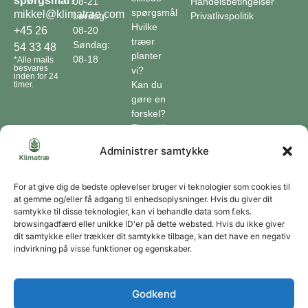
spørgsmål?
08-21
Handelsbetingelser
spørgsmål
mikkel@klimatrae.com
Lørdag:
Privatlivspolitik
Hvilke
08-20
+45 26
træer
Søndag:
54 33 48
planter
08-18
*Alle mails
besvares
vi?
inden for 24
Kan du
timer.
gøre en
forskel?
En guide
til klimaet
Administrer samtykke
Klimaordbogen
Hvordan
optager
For at give dig de bedste oplevelser bruger vi teknologier som cookies til
at gemme og/eller få adgang til enhedsoplysninger. Hvis du giver dit
træer
samtykke til disse teknologier, kan vi behandle data som f.eks.
co2?
browsingadfærd eller unikke ID'er på dette websted. Hvis du ikke giver
dit samtykke eller trækker dit samtykke tilbage, kan det have en negativ
Forbliv forbundet
indvirkning på visse funktioner og egenskaber.
Få opdateringer om vores genoprettende tiltag sendt direkte til din indbakke.
Godkend