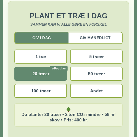
PLANT ET TRÆ I DAG
SAMMEN KAN VI ALLE GØRE EN FORSKEL
GIV I DAG
GIV MÅNEDLIGT
1 træ
5 træer
20 træer
50 træer
100 træer
Andet
Du planter 20 træer • 2 ton CO₂ mindre • 58 m²
skov • Pris: 400 kr.