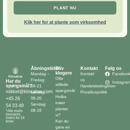
PLANT NU
Klik her for at plante som virksomhed
Åbningstider
Bliv
Kontakt
Følg os
klogere
Mandag –
Kontakt
Faceboo
Ofte
Fredag:
os
Har du
Instagra
stillede
spørgsmål?
08-21
Handelsbetingelser
spørgsmål
mikkel@klimatrae.com
Lørdag:
Privatlivspolitik
Hvilke
08-20
+45 26
træer
Søndag:
54 33 48
planter
08-18
*Alle mails
besvares
vi?
inden for 24
Kan du
timer.
gøre en