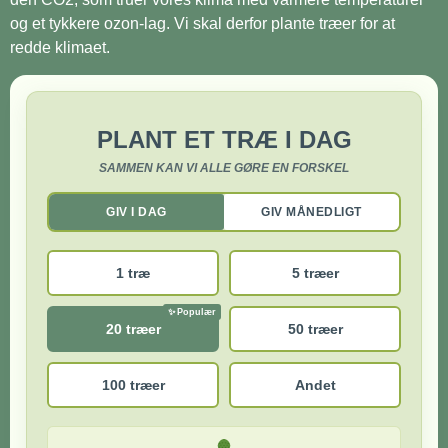
og et tykkere ozon-lag. Vi skal derfor plante træer for at
redde klimaet.
PLANT ET TRÆ I DAG
SAMMEN KAN VI ALLE GØRE EN FORSKEL
GIV I DAG
GIV MÅNEDLIGT
1 træ
5 træer
20 træer
50 træer
100 træer
Andet