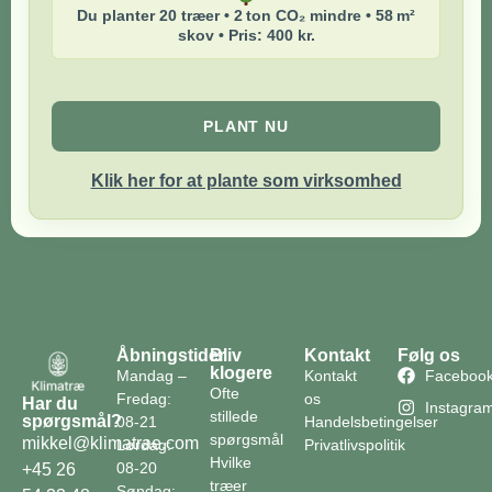
Du planter 20 træer • 2 ton CO₂ mindre • 58 m²
skov • Pris: 400 kr.
PLANT NU
Klik her for at plante som virksomhed
Åbningstider
Bliv
Kontakt
Følg os
klogere
Mandag –
Kontakt
Faceboo
Ofte
Fredag:
os
Har du
Instagra
stillede
spørgsmål?
08-21
Handelsbetingelser
spørgsmål
mikkel@klimatrae.com
Lørdag:
Privatlivspolitik
Hvilke
08-20
+45 26
træer
Søndag: