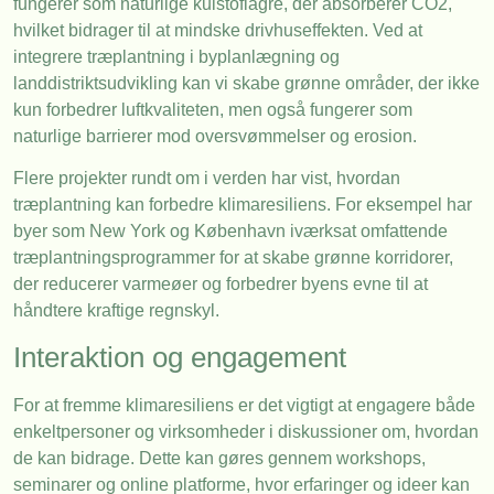
fungerer som naturlige kulstoflagre, der absorberer CO2,
hvilket bidrager til at mindske drivhuseffekten. Ved at
integrere træplantning i byplanlægning og
landdistriktsudvikling kan vi skabe grønne områder, der ikke
kun forbedrer luftkvaliteten, men også fungerer som
naturlige barrierer mod oversvømmelser og erosion.
Flere projekter rundt om i verden har vist, hvordan
træplantning kan forbedre klimaresiliens. For eksempel har
byer som New York og København iværksat omfattende
træplantningsprogrammer for at skabe grønne korridorer,
der reducerer varmeøer og forbedrer byens evne til at
håndtere kraftige regnskyl.
Interaktion og engagement
For at fremme klimaresiliens er det vigtigt at engagere både
enkeltpersoner og virksomheder i diskussioner om, hvordan
de kan bidrage. Dette kan gøres gennem workshops,
seminarer og online platforme, hvor erfaringer og ideer kan