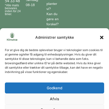
54 33 48
planter
08-18
*Alle mails
besvares
vi?
inden for 24
Kan du
timer.
gøre en
forskel?
En guide
til klimaet
Administrer samtykke
Klimaordbogen
Hvordan
optager
For at give dig de bedste oplevelser bruger vi teknologier som cookies til
at gemme og/eller få adgang til enhedsoplysninger. Hvis du giver dit
træer
samtykke til disse teknologier, kan vi behandle data som f.eks.
co2?
browsingadfærd eller unikke ID'er på dette websted. Hvis du ikke giver
dit samtykke eller trækker dit samtykke tilbage, kan det have en negativ
Forbliv forbundet
indvirkning på visse funktioner og egenskaber.
Få opdateringer om vores genoprettende tiltag sendt direkte til din indbakke.
Godkend
Afvis
Tilmeld