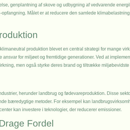
telse, genplantning af skove og udbygning af vedvarende energi
-opfangning. Målet er at reducere den samlede klimabelastning
roduktion
 klimaneutral produktion blevet en central strategi for mange vi
e ansvar for miljøet og fremtidige generationer. Ved at impleme
irkning, men også styrke deres brand og tiltrække miljøbevidste
ustrier, herunder landbrug og fødevareproduktion. Disse sektor
ende bæredygtige metoder. For eksempel kan landbrugsvirksomh
nter kan investere i teknologier, der reducerer emissioner.
Drage Fordel