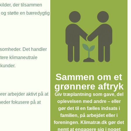
kilder, der tilsammen
 og støtte en bæredygtig
rksomheder. Det handler
ntere klimaneutrale
 kunder.
Sammen om et
grønnere aftryk
er arbejder aktivt på at
Giv træplantning som gave, del
oplevelsen med andre – eller
eder fokusere på at
gør det til en fælles indsats i
familien, på arbejdet eller i
foreningen. Klimatræ.dk gør det
nemt at engagere sig i noget