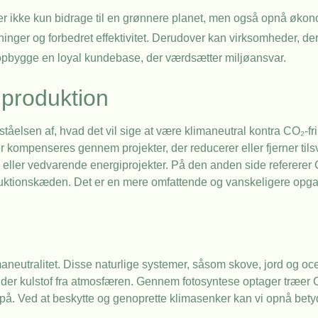
r ikke kun bidrage til en grønnere planet, men også opnå økon
nger og forbedret effektivitet. Derudover kan virksomheder, der 
 opbygge en loyal kundebase, der værdsætter miljøansvar.
 produktion
tåelsen af, hvad det vil sige at være klimaneutral kontra CO₂-fri
r kompenseres gennem projekter, der reducerer eller fjerner t
 eller vedvarende energiprojekter. På den anden side refererer CO
 produktionskæden. Det er en mere omfattende og vanskeligere opga
maneutralitet. Disse naturlige systemer, såsom skove, jord og o
gder kulstof fra atmosfæren. Gennem fotosyntese optager træer 
 på. Ved at beskytte og genoprette klimasenker kan vi opnå betyd