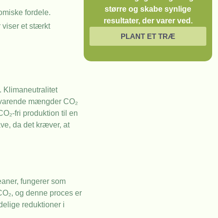
større og skabe synlige
omiske fordele.
resultater, der varer ved.
viser et stærkt
PLANT ET TRÆ
. Klimaneutralitet
ilsvarende mængder CO₂
₂-fri produktion til en
ve, da det kræver, at
ceaner, fungerer som
CO₂, og denne proces er
elige reduktioner i