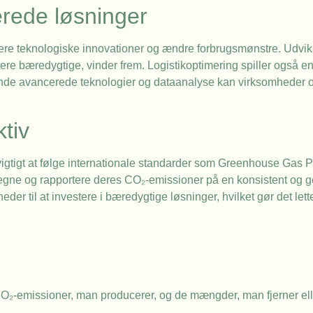
erede løsninger
grere teknologiske innovationer og ændre forbrugsmønstre. Udvik
ere bæredygtige, vinder frem. Logistikoptimering spiller også en c
nvende avancerede teknologier og dataanalyse kan virksomheder 
ktiv
vigtigt at følge internationale standarder som Greenhouse Gas 
egne og rapportere deres CO₂-emissioner på en konsistent og 
der til at investere i bæredygtige løsninger, hvilket gør det let
O₂-emissioner, man producerer, og de mængder, man fjerner el