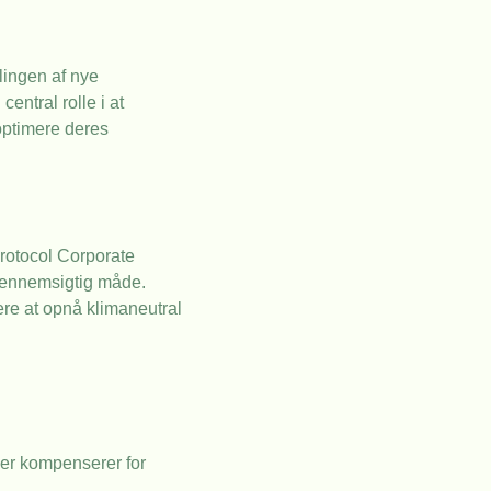
lingen af nye
entral rolle i at
optimere deres
Protocol Corporate
gennemsigtig måde.
tere at opnå klimaneutral
ler kompenserer for