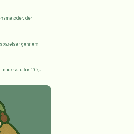
onsmetoder, der
besparelser gennem
 kompensere for CO₂-