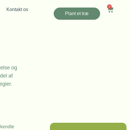
0
Kontakt os
Plant et træ
telse og
del af
egier.
rkendte