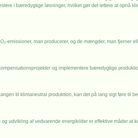
vestere i bæredygtige løsninger, hvilket gør det lettere at opnå k
O₂-emissioner, man producerer, og de mængder, man fjerner el
₂-kompensationsprojekter og implementere bæredygtige produkti
gen til klimaneutral produktion, kan det på lang sigt føre til 
 og udvikling af vedvarende energikilder er effektive måder at