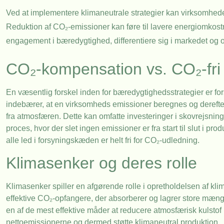
Ved at implementere klimaneutrale strategier kan virksomhede
Reduktion af CO₂-emissioner kan føre til lavere energiomkostni
engagement i bæredygtighed, differentiere sig i markedet og
CO₂-kompensation vs. CO₂-fri
En væsentlig forskel inden for bæredygtighedsstrategier er fors
indebærer, at en virksomheds emissioner beregnes og derefte
fra atmosfæren. Dette kan omfatte investeringer i skovrejsning
proces, hvor der slet ingen emissioner er fra start til slut i
alle led i forsyningskæden er helt fri for CO₂-udledning.
Klimasenker og deres rolle
Klimasenker spiller en afgørende rolle i opretholdelsen af kli
effektive CO₂-opfangere, der absorberer og lagrer store mæn
en af de mest effektive måder at reducere atmosfærisk kulstof
nettoemissionerne og dermed støtte klimaneutral produktion.