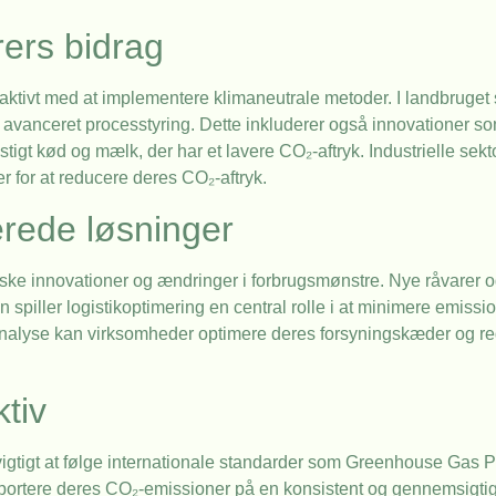
rers bidrag
 aktivt med at implementere klimaneutrale metoder. I landbruget 
m avanceret processtyring. Dette inkluderer også innovationer s
stigt kød og mælk, der har et lavere CO₂-aftryk. Industrielle sekt
r for at reducere deres CO₂-aftryk.
erede løsninger
giske innovationer og ændringer i forbrugsmønstre. Nye råvarer 
spiller logistikoptimering en central rolle i at minimere emissio
aanalyse kan virksomheder optimere deres forsyningskæder og 
ktiv
vigtigt at følge internationale standarder som Greenhouse Gas 
pportere deres CO₂-emissioner på en konsistent og gennemsigt