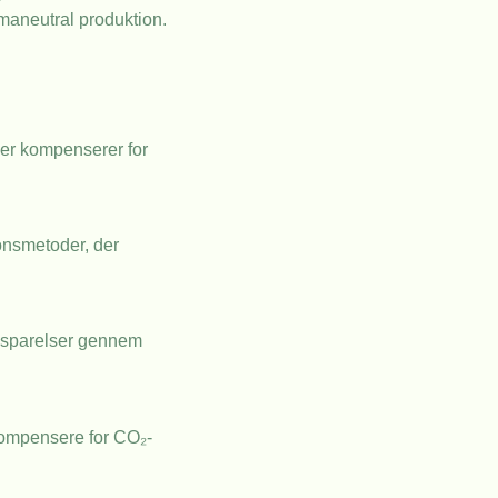
limaneutral produktion.
ler kompenserer for
onsmetoder, der
besparelser gennem
 kompensere for CO₂-