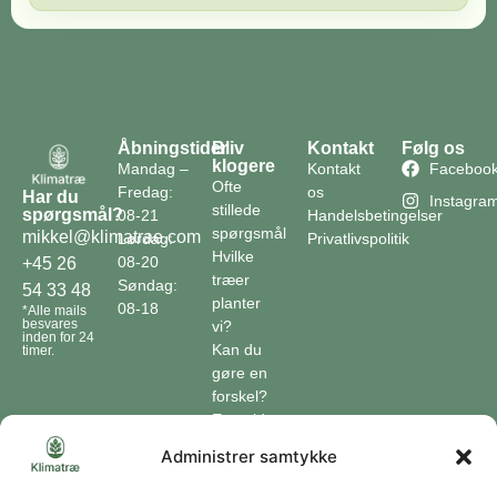
Åbningstider
Bliv
Kontakt
Følg os
klogere
Mandag –
Kontakt
Faceboo
Ofte
Fredag:
os
Har du
Instagra
stillede
spørgsmål?
08-21
Handelsbetingelser
spørgsmål
mikkel@klimatrae.com
Lørdag:
Privatlivspolitik
Hvilke
08-20
+45 26
træer
Søndag:
54 33 48
planter
08-18
*Alle mails
besvares
vi?
inden for 24
Kan du
timer.
gøre en
forskel?
En guide
til klimaet
Administrer samtykke
Klimaordbogen
Hvordan