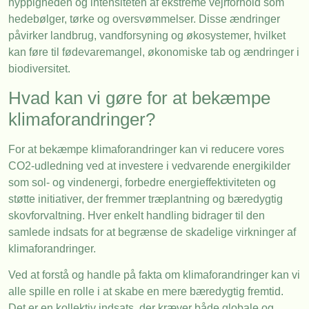
hyppigheden og intensiteten af ekstreme vejrforhold som
hedebølger, tørke og oversvømmelser. Disse ændringer
påvirker landbrug, vandforsyning og økosystemer, hvilket
kan føre til fødevaremangel, økonomiske tab og ændringer i
biodiversitet.
Hvad kan vi gøre for at bekæmpe
klimaforandringer?
For at bekæmpe klimaforandringer kan vi reducere vores
CO2-udledning ved at investere i vedvarende energikilder
som sol- og vindenergi, forbedre energieffektiviteten og
støtte initiativer, der fremmer træplantning og bæredygtig
skovforvaltning. Hver enkelt handling bidrager til den
samlede indsats for at begrænse de skadelige virkninger af
klimaforandringer.
Ved at forstå og handle på fakta om klimaforandringer kan vi
alle spille en rolle i at skabe en mere bæredygtig fremtid.
Det er en kollektiv indsats, der kræver både globale og