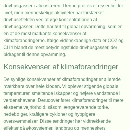
drivhusgasser i atmosfæren. Denne proces er essentiel for
livet, men menneskelige aktiviteter har forstærket
drivhuseffekten ved at øge koncentrationen af
drivhusgasser. Dette har ført til global opvarmning, som er
en af de mest markante konsekvenser af
klimaforandringerne. Ifølge videnskabelige data er CO2 og
CH4 blandt de mest betydningsfulde drivhusgasser, der
bidrager til denne opvarmning.
Konsekvenser af klimaforandringer
De synlige konsekvenser af klimaforandringer er allerede
mærkbare over hele kloden. Vi oplever stigende globale
temperaturer, smeltende iskapper og højere vandstande i
verdenshavene. Derudover fører klimaforandringer til mere
ekstreme vejrforhold, såsom længerevarende tørke,
hedebølger, kraftigere cykloner og hyppigere
oversvømmelser. Disse ændringer har vidtrækkende
effekter på økosystemer, landbrug og menneskers