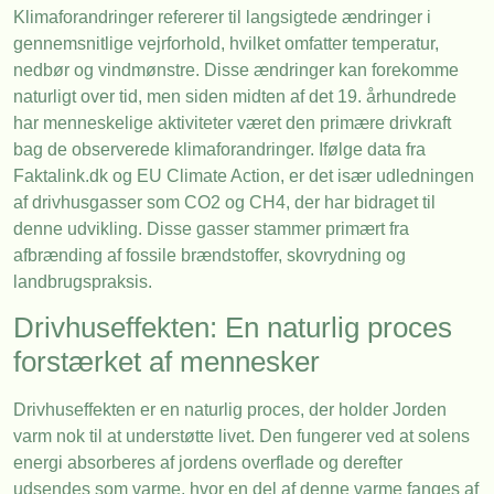
Klimaforandringer refererer til langsigtede ændringer i
gennemsnitlige vejrforhold, hvilket omfatter temperatur,
nedbør og vindmønstre. Disse ændringer kan forekomme
naturligt over tid, men siden midten af det 19. århundrede
har menneskelige aktiviteter været den primære drivkraft
bag de observerede klimaforandringer. Ifølge data fra
Faktalink.dk og EU Climate Action, er det især udledningen
af drivhusgasser som CO2 og CH4, der har bidraget til
denne udvikling. Disse gasser stammer primært fra
afbrænding af fossile brændstoffer, skovrydning og
landbrugspraksis.
Drivhuseffekten: En naturlig proces
forstærket af mennesker
Drivhuseffekten er en naturlig proces, der holder Jorden
varm nok til at understøtte livet. Den fungerer ved at solens
energi absorberes af jordens overflade og derefter
udsendes som varme, hvor en del af denne varme fanges af