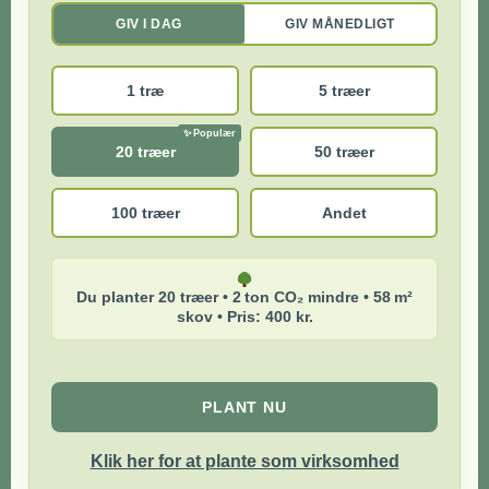
GIV I DAG
GIV MÅNEDLIGT
1 træ
5 træer
20 træer
50 træer
100 træer
Andet
Du planter 20 træer • 2 ton CO₂ mindre • 58 m²
skov • Pris: 400 kr.
PLANT NU
Klik her for at plante som virksomhed