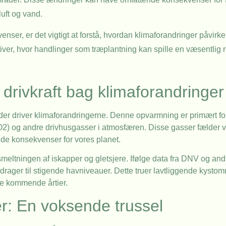
luft og vand.
nser, er det vigtigt at forstå, hvordan klimaforandringer påvirke
iver, hvor handlinger som træplantning kan spille en væsentlig r
drivkraft bag klimaforandringer
 der driver klimaforandringerne. Denne opvarmning er primært fo
CO2) og andre drivhusgasser i atmosfæren. Disse gasser fælder 
nde konsekvenser for vores planet.
eltningen af iskapper og gletsjere. Ifølge data fra DNV og and
bidrager til stigende havniveauer. Dette truer lavtliggende kysto
 de kommende årtier.
er: En voksende trussel