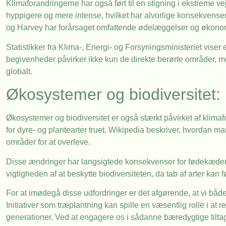
Klimaforandringerne har også ført til en stigning i ekstreme
hyppigere og mere intense, hvilket har alvorlige konsekven
og Harvey har forårsaget omfattende ødelæggelser og økonomi
Statistikker fra Klima-, Energi- og Forsyningsministeriet viser 
begivenheder påvirker ikke kun de direkte berørte områder
globalt.
Økosystemer og biodiversitet:
Økosystemer og biodiversitet er også stærkt påvirket af klima
for dyre- og plantearter truet. Wikipedia beskriver, hvordan man
områder for at overleve.
Disse ændringer har langsigtede konsekvenser for fødekæde
vigtigheden af at beskytte biodiversiteten, da tab af arter kan 
For at imødegå disse udfordringer er det afgørende, at vi båd
Initiativer som træplantning kan spille en væsentlig rolle i a
generationer. Ved at engagere os i sådanne bæredygtige tiltag