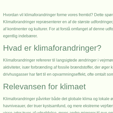
Hvordan vil klimaforandringer forme vores fremtid? Dette spørg
Klimaforandringer repræsenterer en af de største udfordring
af kontinenter og kulturer. For at forstå omfanget af denne udf
egentlig indebærer.
Hvad er klimaforandringer?
Klimaforandringer refererer til langsigtede ændringer i vejrm
aktiviteter, især forbrænding af fossile brændstoffer, der øg
drivhusgasser har ført til en opvarmningseffekt, ofte omtalt 
Relevansen for klimaet
Klimaforandringer påvirker både det globale klima og lokale 
havniveauer, der truer kystsamfund, og mere ekstreme vejrfæno
visse arter trues af udryddelse, mens andre migrerer til nye