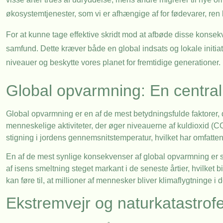
økosystemtjenester, som vi er afhængige af for fødevarer, ren 
For at kunne tage effektive skridt mod at afbøde disse konsekve
samfund. Dette kræver både en global indsats og lokale initiat
niveauer og beskytte vores planet for fremtidige generationer.
Global opvarmning: En central 
Global opvarmning er en af de mest betydningsfulde faktorer,
menneskelige aktiviteter, der øger niveauerne af kuldioxid (
stigning i jordens gennemsnitstemperatur, hvilket har omfatte
En af de mest synlige konsekvenser af global opvarmning er sm
af isens smeltning steget markant i de seneste årtier, hvilket 
kan føre til, at millioner af mennesker bliver klimaflygtninge i
Ekstremvejr og naturkatastrof