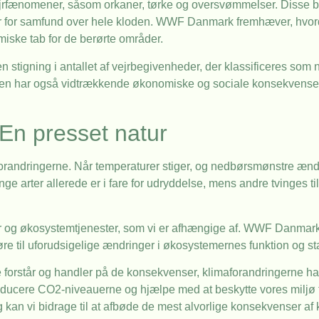
 vejrfænomener, såsom orkaner, tørke og oversvømmelser. Disse 
ser for samfund over hele kloden. WWF Danmark fremhæver, hvo
ske tab for de berørte områder.
en stigning i antallet af vejrbegivenheder, der klassificeres som 
, men har også vidtrækkende økonomiske og sociale konsekvens
 En presset natur
forandringerne. Når temperaturer stiger, og nedbørsmønstre ændr
ge arter allerede er i fare for udryddelse, mens andre tvinges til 
r og økosystemtjenester, som vi er afhængige af. WWF Danmark
føre til uforudsigelige ændringer i økosystemernes funktion og stab
e forstår og handler på de konsekvenser, klimaforandringerne har
t reducere CO2-niveauerne og hjælpe med at beskytte vores miljø 
 kan vi bidrage til at afbøde de mest alvorlige konsekvenser af