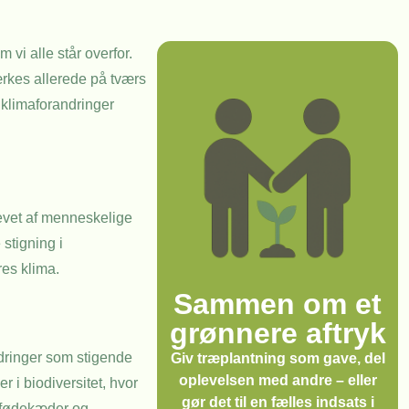
vi alle står overfor.
rkes allerede på tværs
d klimaforandringer
revet af menneskelige
stigning i
res klima.
Sammen om et
grønnere aftryk
ndringer som stigende
Giv træplantning som gave, del
oplevelsen med andre – eller
 i biodiversitet, hvor
gør det til en fælles indsats i
r fødekæder og