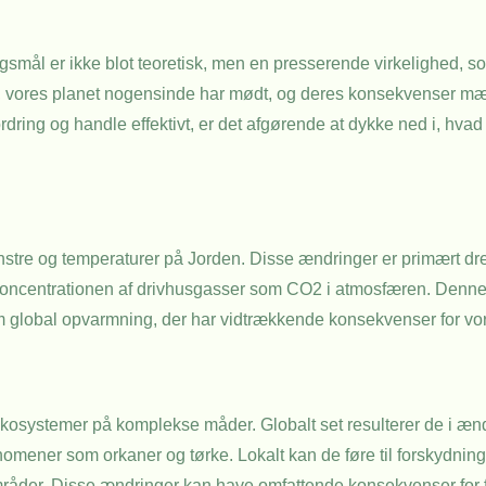
smål er ikke blot teoretisk, men en presserende virkelighed, som 
er, vores planet nogensinde har mødt, og deres konsekvenser mæ
ordring og handle effektivt, er det afgørende at dykke ned i, hva
ønstre og temperaturer på Jorden. Disse ændringer er primært d
er koncentrationen af drivhusgasser som CO2 i atmosfæren. Denne 
som global opvarmning, der har vidtrækkende konsekvenser for vo
økosystemer på komplekse måder. Globalt set resulterer de i æ
mener som orkaner og tørke. Lokalt kan de føre til forskydninger
 områder. Disse ændringer kan have omfattende konsekvenser fo