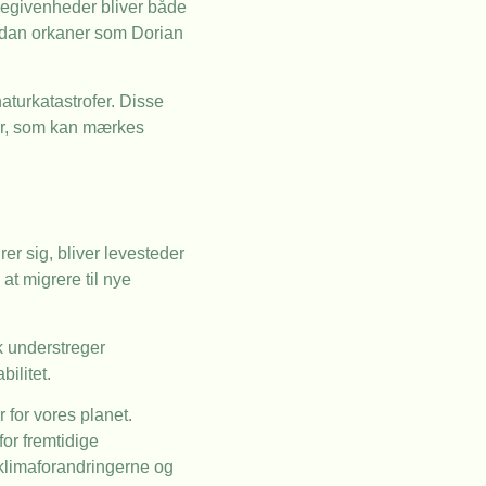
begivenheder bliver både
rdan orkaner som Dorian
naturkatastrofer. Disse
er, som kan mærkes
er sig, bliver levesteder
at migrere til nye
 understreger
ilitet.
 for vores planet.
for fremtidige
 klimaforandringerne og