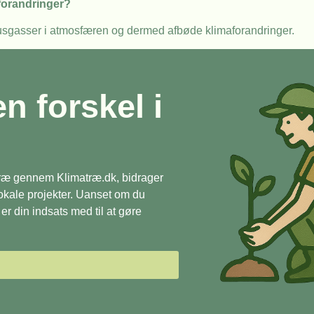
forandringer?
usgasser i atmosfæren og dermed afbøde klimaforandringer.
en forskel i
 træ gennem Klimatræ.dk, bidrager
 lokale projekter. Uanset om du
r din indsats med til at gøre