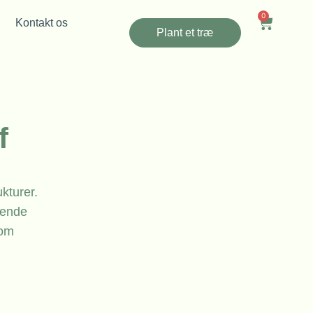
0
Kontakt os
Plant et træ
f
kturer.
igende
som