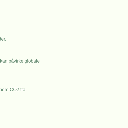
er.
 kan påvirke globale
rbere CO2 fra