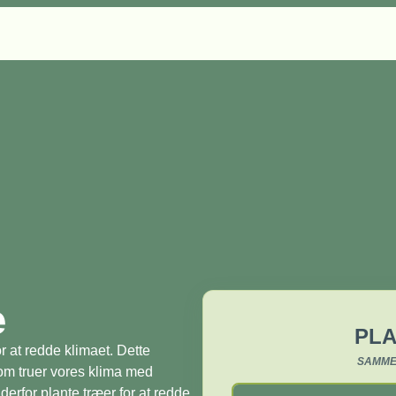
æ
PLA
r at redde klimaet. Dette
SAMME
som truer vores klima med
derfor plante træer for at redde