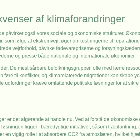
venser af klimaforandringer
e påvirker også vores sociale og økonomiske strukturer. Økon
ktur, som følge af ekstremvejr, øger omkostningerne til reparatio
ndrede vejrforhold, påvirke fødevarepriserne og forsyningskæder
kederne og presse både nationale og internationale økonomier.
der. De mest sårbare befolkningsgrupper, ofte med færre ressource
øre til konflikter, og klimarelaterede migrationer kan skabe yd
le udfordringer kræve omfattende politiske løsninger for at sikr
er er det afgørende at handle nu. Ved at forstå de økonomiske 
 løsningen ligger i bæredygtige initiativer, såsom træplantning, d
r en vigtig rolle i at absorbere CO2 fra atmosfæren, hvilket hj