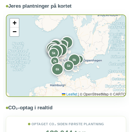
Jeres plantninger på kortet
+
−
7k
4k
8k
6k
12k
1k
6k
2k
8k
5k
5k
11k
5k
2k
9k
2k
5k
6k
Leaflet
|
© OpenStreetMap © CARTO
CO₂-optag i realtid
OPTAGET CO₂ SIDEN FØRSTE PLANTNING