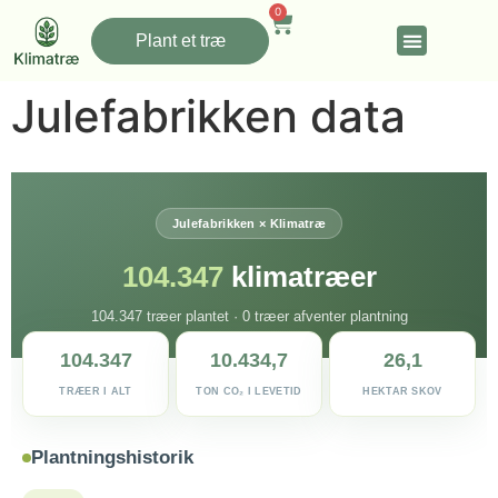
0
Plant et træ
Julefabrikken data
Julefabrikken × Klimatræ
104.347
klimatræer
104.347 træer plantet · 0 træer afventer plantning
104.347
10.434,7
26,1
TRÆER I ALT
TON CO₂ I LEVETID
HEKTAR SKOV
Plantningshistorik