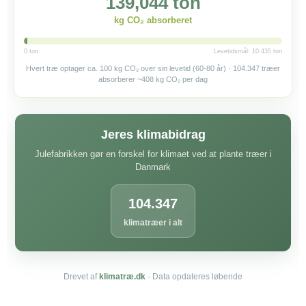
139,044 ton
kg CO₂ absorberet
0 ton
Levetidsmål: 10.435 ton
Hvert træ optager ca. 100 kg CO₂ over sin levetid (60-80 år) · 104.347 træer
absorberer ~408 kg CO₂ per dag
Jeres klimabidrag
Julefabrikken gør en forskel for klimaet ved at plante træer i
Danmark
104.347
klimatræer i alt
Drevet af
klimatræ.dk
· Data opdateres løbende