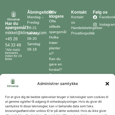
Åbningstider
Bliv
Kontakt
Følg os
klogere
Mandag –
Kontakt
Faceboo
Ofte
Fredag:
os
Har du
Instagra
stillede
spørgsmål?
08-21
Handelsbetingelser
spørgsmål
mikkel@klimatrae.com
Lørdag:
Privatlivspolitik
Hvilke
08-20
+45 26
træer
Søndag:
54 33 48
planter
08-18
*Alle mails
besvares
vi?
inden for 24
Kan du
timer.
gøre en
forskel?
En guide
til klimaet
Administrer samtykke
Klimaordbogen
Hvordan
optager
For at give dig de bedste oplevelser bruger vi teknologier som cookies til
at gemme og/eller få adgang til enhedsoplysninger. Hvis du giver dit
træer
samtykke til disse teknologier, kan vi behandle data som f.eks.
co2?
browsingadfærd eller unikke ID'er på dette websted. Hvis du ikke giver