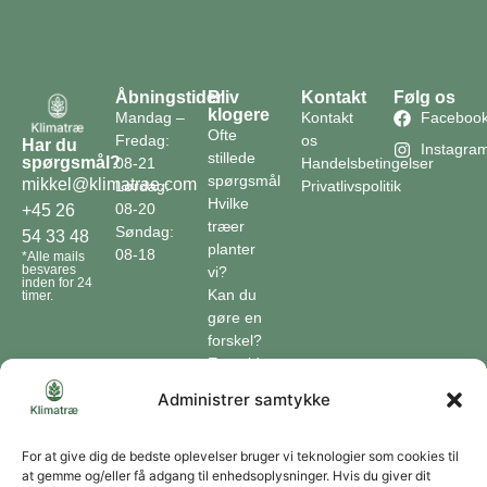
Åbningstider
Bliv
Kontakt
Følg os
klogere
Mandag –
Kontakt
Faceboo
Ofte
Fredag:
os
Har du
Instagra
stillede
spørgsmål?
08-21
Handelsbetingelser
spørgsmål
mikkel@klimatrae.com
Lørdag:
Privatlivspolitik
Hvilke
08-20
+45 26
træer
Søndag:
54 33 48
planter
08-18
*Alle mails
besvares
vi?
inden for 24
Kan du
timer.
gøre en
forskel?
En guide
til klimaet
Administrer samtykke
Klimaordbogen
Hvordan
optager
For at give dig de bedste oplevelser bruger vi teknologier som cookies til
at gemme og/eller få adgang til enhedsoplysninger. Hvis du giver dit
træer