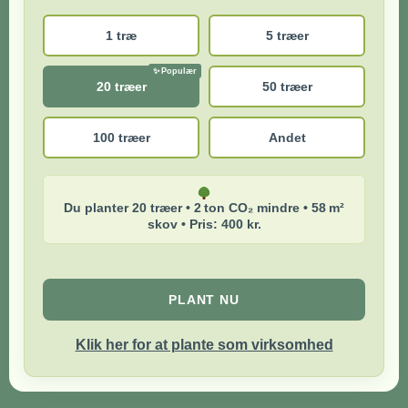
1 træ
5 træer
20 træer
50 træer
100 træer
Andet
Du planter 20 træer • 2 ton CO₂ mindre • 58 m²
skov • Pris: 400 kr.
PLANT NU
Klik her for at plante som virksomhed