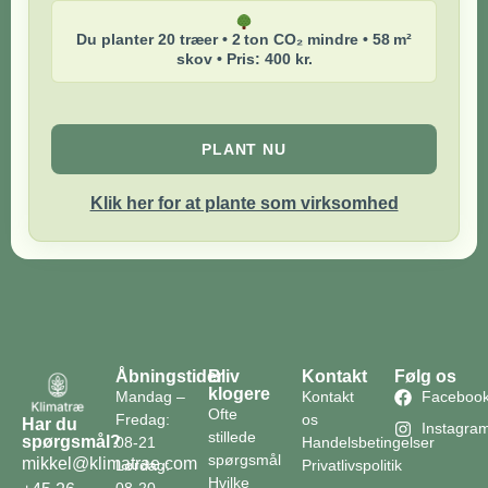
Du planter 20 træer • 2 ton CO₂ mindre • 58 m²
skov • Pris: 400 kr.
PLANT NU
Klik her for at plante som virksomhed
Åbningstider
Bliv
Kontakt
Følg os
klogere
Mandag –
Kontakt
Faceboo
Ofte
Fredag:
os
Har du
Instagra
stillede
spørgsmål?
08-21
Handelsbetingelser
spørgsmål
mikkel@klimatrae.com
Lørdag:
Privatlivspolitik
Hvilke