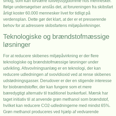
smog, som kan forværre luftvejssygdomme hos mennesker.
Ifølge undersøgelser anslås det, at forureningen fra skibsfart
årligt koster 60.000 mennesker livet for tidligt på
verdensplan. Dette gør det klart, at der er et presserende
behov for at adressere skibsfartens miljøpåvirkninger.
Teknologiske og brændstofmæssige
løsninger
For at reducere skibenes miljøpåvirkning er der flere
teknologiske og brændstofmæssige løsninger under
udvikling. Afsvovlningsanlæg er en teknologi, der kan
reducere udledningen af svovldioxid ved at rense skibenes
udstødningsgasser. Derudover er der en stigende interesse
for biobrændstoffer, der kan fungere som et mere
bæredygtigt alternativ til traditionel bunkerfuel. Mærsk har
taget initiativ til at anvende grøn methanol som brændstof,
hvilket kan reducere CO2-udledningerne med mindst 65%.
Grøn methanol produceres ved hjælp af vedvarende