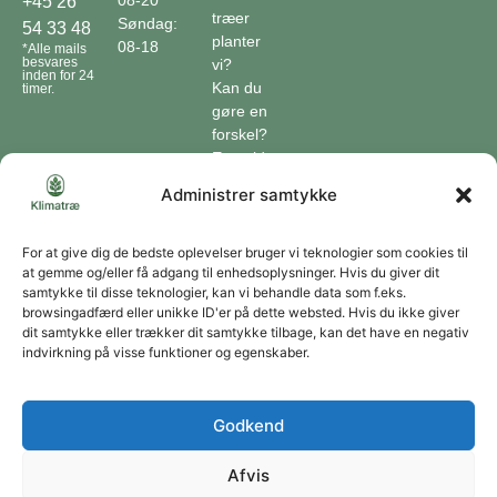
08-20
+45 26
træer
Søndag:
54 33 48
planter
08-18
*Alle mails
besvares
vi?
inden for 24
Kan du
timer.
gøre en
forskel?
En guide
til klimaet
Administrer samtykke
Klimaordbogen
Hvordan
optager
For at give dig de bedste oplevelser bruger vi teknologier som cookies til
at gemme og/eller få adgang til enhedsoplysninger. Hvis du giver dit
træer
samtykke til disse teknologier, kan vi behandle data som f.eks.
co2?
browsingadfærd eller unikke ID'er på dette websted. Hvis du ikke giver
dit samtykke eller trækker dit samtykke tilbage, kan det have en negativ
Forbliv forbundet
indvirkning på visse funktioner og egenskaber.
Få opdateringer om vores genoprettende tiltag sendt direkte til din indbakke.
Godkend
Afvis
Tilmeld