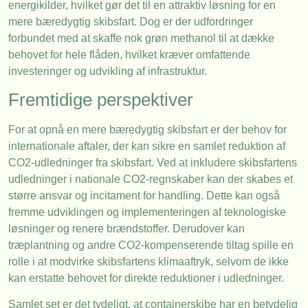
energikilder, hvilket gør det til en attraktiv løsning for en
mere bæredygtig skibsfart. Dog er der udfordringer
forbundet med at skaffe nok grøn methanol til at dække
behovet for hele flåden, hvilket kræver omfattende
investeringer og udvikling af infrastruktur.
Fremtidige perspektiver
For at opnå en mere bæredygtig skibsfart er der behov for
internationale aftaler, der kan sikre en samlet reduktion af
CO2-udledninger fra skibsfart. Ved at inkludere skibsfartens
udledninger i nationale CO2-regnskaber kan der skabes et
større ansvar og incitament for handling. Dette kan også
fremme udviklingen og implementeringen af teknologiske
løsninger og renere brændstoffer. Derudover kan
træplantning og andre CO2-kompenserende tiltag spille en
rolle i at modvirke skibsfartens klimaaftryk, selvom de ikke
kan erstatte behovet for direkte reduktioner i udledninger.
Samlet set er det tydeligt, at containerskibe har en betydelig