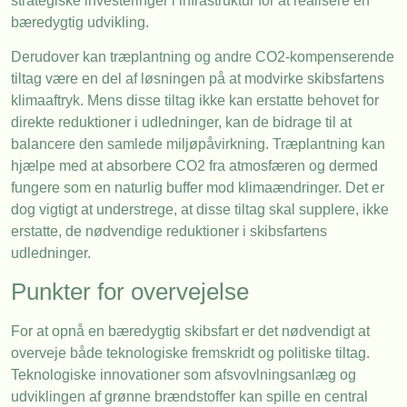
strategiske investeringer i infrastruktur for at realisere en
bæredygtig udvikling.
Derudover kan træplantning og andre CO2-kompenserende
tiltag være en del af løsningen på at modvirke skibsfartens
klimaaftryk. Mens disse tiltag ikke kan erstatte behovet for
direkte reduktioner i udledninger, kan de bidrage til at
balancere den samlede miljøpåvirkning. Træplantning kan
hjælpe med at absorbere CO2 fra atmosfæren og dermed
fungere som en naturlig buffer mod klimaændringer. Det er
dog vigtigt at understrege, at disse tiltag skal supplere, ikke
erstatte, de nødvendige reduktioner i skibsfartens
udledninger.
Punkter for overvejelse
For at opnå en bæredygtig skibsfart er det nødvendigt at
overveje både teknologiske fremskridt og politiske tiltag.
Teknologiske innovationer som afsvovlningsanlæg og
udviklingen af grønne brændstoffer kan spille en central