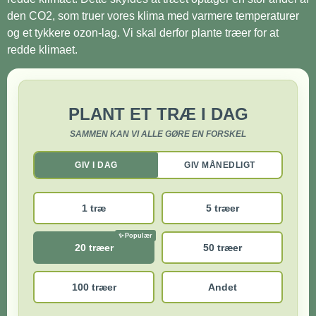
den CO2, som truer vores klima med varmere temperaturer
og et tykkere ozon-lag. Vi skal derfor plante træer for at
redde klimaet.
PLANT ET TRÆ I DAG
SAMMEN KAN VI ALLE GØRE EN FORSKEL
GIV I DAG
GIV MÅNEDLIGT
1 træ
5 træer
20 træer
50 træer
100 træer
Andet