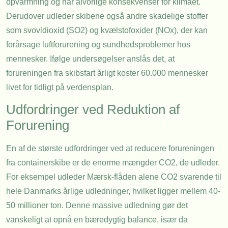
opvarmning og har alvorlige konsekvenser for klimaet.
Derudover udleder skibene også andre skadelige stoffer
som svovldioxid (SO2) og kvælstofoxider (NOx), der kan
forårsage luftforurening og sundhedsproblemer hos
mennesker. Ifølge undersøgelser anslås det, at
forureningen fra skibsfart årligt koster 60.000 mennesker
livet for tidligt på verdensplan.
Udfordringer ved Reduktion af
Forurening
En af de største udfordringer ved at reducere forureningen
fra containerskibe er de enorme mængder CO2, de udleder.
For eksempel udleder Mærsk-flåden alene CO2 svarende til
hele Danmarks årlige udledninger, hvilket ligger mellem 40-
50 millioner ton. Denne massive udledning gør det
vanskeligt at opnå en bæredygtig balance, især da