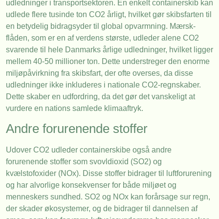
udledninger i transportsektoren. En enkelt containerskib kan
udlede flere tusinde ton CO2 årligt, hvilket gør skibsfarten til
en betydelig bidragsyder til global opvarmning. Mærsk-
flåden, som er en af verdens største, udleder alene CO2
svarende til hele Danmarks årlige udledninger, hvilket ligger
mellem 40-50 millioner ton. Dette understreger den enorme
miljøpåvirkning fra skibsfart, der ofte overses, da disse
udledninger ikke inkluderes i nationale CO2-regnskaber.
Dette skaber en udfordring, da det gør det vanskeligt at
vurdere en nations samlede klimaaftryk.
Andre forurenende stoffer
Udover CO2 udleder containerskibe også andre
forurenende stoffer som svovldioxid (SO2) og
kvælstofoxider (NOx). Disse stoffer bidrager til luftforurening
og har alvorlige konsekvenser for både miljøet og
menneskers sundhed. SO2 og NOx kan forårsage sur regn,
der skader økosystemer, og de bidrager til dannelsen af