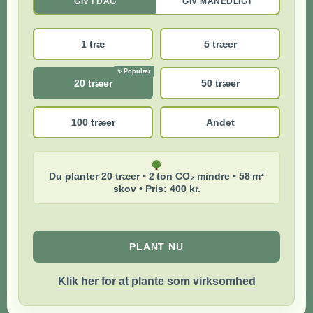
GIV I DAG
GIV MÅNEDLIGT
1 træ
5 træer
20 træer
50 træer
100 træer
Andet
Du planter 20 træer • 2 ton CO₂ mindre • 58 m²
skov • Pris: 400 kr.
PLANT NU
Klik her for at plante som virksomhed