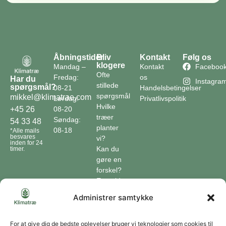
Åbningstider
Bliv
Kontakt
Følg os
klogere
Mandag –
Kontakt
Faceboo
Ofte
Fredag:
os
Har du
Instagra
stillede
spørgsmål?
08-21
Handelsbetingelser
spørgsmål
mikkel@klimatrae.com
Lørdag:
Privatlivspolitik
Hvilke
08-20
+45 26
træer
Søndag:
54 33 48
planter
08-18
*Alle mails
besvares
vi?
inden for 24
Kan du
timer.
gøre en
forskel?
En guide
til klimaet
Administrer samtykke
Klimaordbogen
Hvordan
optager
For at give dig de bedste oplevelser bruger vi teknologier som cookies til