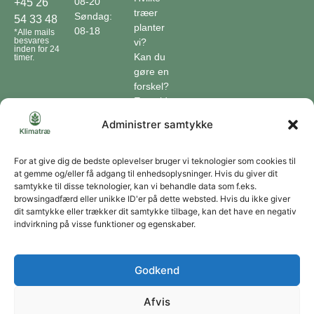
08-20
+45 26
træer
Søndag:
54 33 48
planter
08-18
*Alle mails
besvares
vi?
inden for 24
Kan du
timer.
gøre en
forskel?
En guide
til klimaet
Administrer samtykke
Klimaordbogen
Hvordan
optager
For at give dig de bedste oplevelser bruger vi teknologier som cookies til
at gemme og/eller få adgang til enhedsoplysninger. Hvis du giver dit
træer
samtykke til disse teknologier, kan vi behandle data som f.eks.
co2?
browsingadfærd eller unikke ID'er på dette websted. Hvis du ikke giver
dit samtykke eller trækker dit samtykke tilbage, kan det have en negativ
Forbliv forbundet
indvirkning på visse funktioner og egenskaber.
Få opdateringer om vores genoprettende tiltag sendt direkte til din indbakke.
Godkend
Afvis
Tilmeld