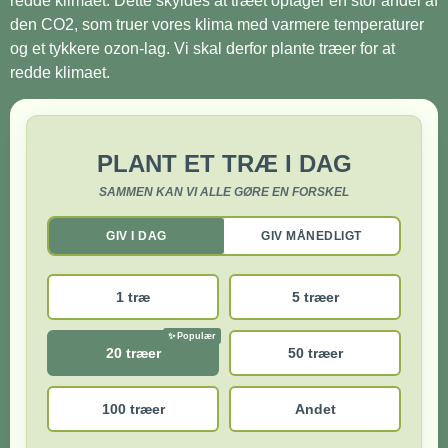
redde klimaet. Dette skyldes at træet optager en stor andel af
den CO2, som truer vores klima med varmere temperaturer
og et tykkere ozon-lag. Vi skal derfor plante træer for at
redde klimaet.
PLANT ET TRÆ I DAG
SAMMEN KAN VI ALLE GØRE EN FORSKEL
GIV I DAG
GIV MÅNEDLIGT
1 træ
5 træer
20 træer
50 træer
100 træer
Andet