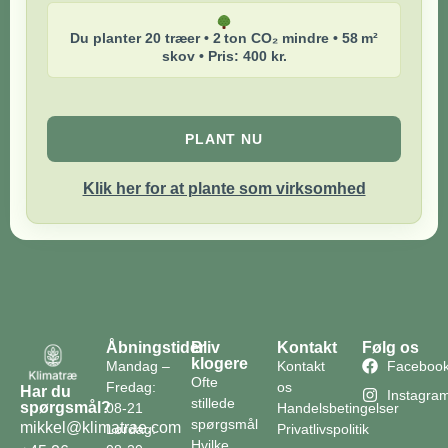
Du planter 20 træer • 2 ton CO₂ mindre • 58 m²
skov • Pris: 400 kr.
PLANT NU
Klik her for at plante som virksomhed
Åbningstider
Bliv
Kontakt
Følg os
klogere
Mandag –
Kontakt
Faceboo
Ofte
Fredag:
os
Har du
Instagra
stillede
spørgsmål?
08-21
Handelsbetingelser
spørgsmål
mikkel@klimatrae.com
Lørdag:
Privatlivspolitik
Hvilke