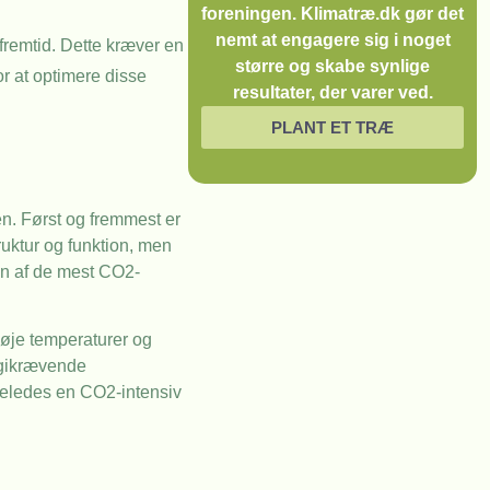
foreningen. Klimatræ.dk gør det
nemt at engagere sig i noget
fremtid. Dette kræver en
større og skabe synlige
or at optimere disse
resultater, der varer ved.
PLANT ET TRÆ
en. Først og fremmest er
ruktur og funktion, men
en af de mest CO2-
høje temperaturer og
ergikrævende
igeledes en CO2-intensiv