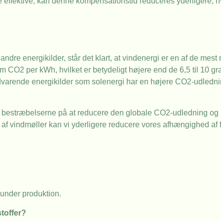
 effektive, kan denne kompensationstid reduceres yderligere, hv
e energikilder, står det klart, at vindenergi er en af de mest 
am CO2 per kWh, hvilket er betydeligt højere end de 6,5 til 10 
dvarende energikilder som solenergi har en højere CO2-udledni
t i bestræbelserne på at reducere den globale CO2-udledning 
n af vindmøller kan vi yderligere reducere vores afhængighed af 
under produktion.
stoffer?