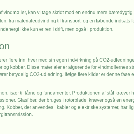
f vindmøller, kan vi tage skridt mod en endnu mere bæredygtig 
, fra materialeudvinding til transport, og en løbende indsats f
ndenergi ikke kun er ren i drift, men også i produktion.
ion
rer flere trin, hver med sin egen indvirkning på CO2-udledning
ber og kobber. Disse materialer er afgørende for vindmøllernes st
er betydelig CO2-udledning. Ifølge flere kilder er denne fase 
nen, især til tårne og fundamenter. Produktionen af stål kræver 
ssioner. Glasfiber, der bruges i rotorblade, kræver også en en
ng. Kobber, der anvendes i kabler og elektriske systemer, har l
rgitransmission.