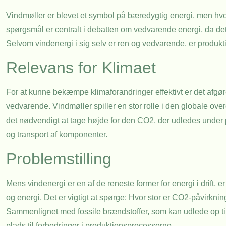
Vindmøller er blevet et symbol på bæredygtig energi, men h
spørgsmål er centralt i debatten om vedvarende energi, da det 
Selvom vindenergi i sig selv er ren og vedvarende, er produkt
Relevans for Klimaet
For at kunne bekæmpe klimaforandringer effektivt er det afgør
vedvarende. Vindmøller spiller en stor rolle i den globale ove
det nødvendigt at tage højde for den CO2, der udledes under pro
og transport af komponenter.
Problemstilling
Mens vindenergi er en af de reneste former for energi i drift,
og energi. Det er vigtigt at spørge: Hvor stor er CO2-påvirknin
Sammenlignet med fossile brændstoffer, som kan udlede op til
plads til forbedringer i produktionsprocesserne.