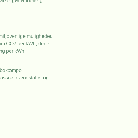
ilket gør vindenergi
miljøvenlige muligheder.
gram CO2 per kWh, der er
ng per kWh i
og bekæmpe
fossile brændstoffer og