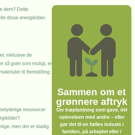
re dem? Dette
le disse energikilder.
r, inklusive de
er så grøn som muligt, er
terialer til fremstilling
Sammen om et
grønnere aftryk
 betydelige ressourcer
Giv træplantning som gave, del
oplevelsen med andre – eller
rgikilder?
gør det til en fælles indsats i
lige, men der er stadig
familien, på arbejdet eller i