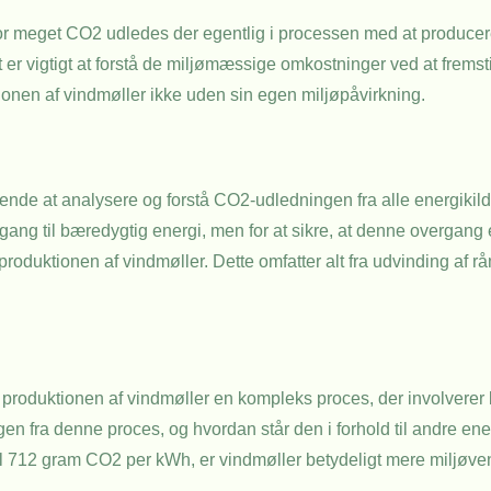
vor meget CO2 udledes der egentlig i processen med at produce
er vigtigt at forstå de miljømæssige omkostninger ved at fremstil
ionen af vindmøller ikke uden sin egen miljøpåvirkning.
ende at analysere og forstå CO2-udledningen fra alle energikilde
rgang til bæredygtig energi, men for at sikre, at denne overgang 
duktionen af vindmøller. Dette omfatter alt fra udvinding af råma
 er produktionen af vindmøller en kompleks proces, der involverer
gen fra denne proces, og hvordan står den i forhold til andre ene
 712 gram CO2 per kWh, er vindmøller betydeligt mere miljøven