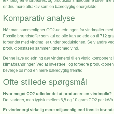
teknologierne forbedres, og produktionsmetoderne bliver mere
endnu mere attraktiv som en bæredygtig energikilde.
Komparativ analyse
Når man sammenligner CO2-udledningen fra vindmøller med andr
Fossile brændstoffer som kul og olie kan udlede op til 712 gr
forbundet med vindmøller under produktionen. Selv andre ve
produktionsfasen sammenlignet med vind.
Denne lave udledning gør vindenergi til en vigtig komponen
klimaforandringer. Ved at investere i og forbedre produktione
bevæge os mod en mere bæredygtig fremtid.
Ofte stillede spørgsmål
Hvor meget CO2 udleder det at producere en vindmølle?
Det varierer, men typisk mellem 6,5 og 10 gram CO2 per kWh 
Er vindenergi virkelig mere miljøvenlig end fossile brænd