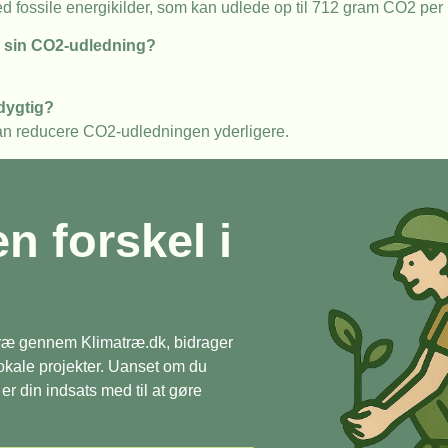
 fossile energikilder, som kan udlede op til 712 gram CO2 per
or sin CO2-udledning?
dygtig?
kan reducere CO2-udledningen yderligere.
en forskel i
 træ gennem Klimatræ.dk, bidrager
 lokale projekter. Uanset om du
r din indsats med til at gøre