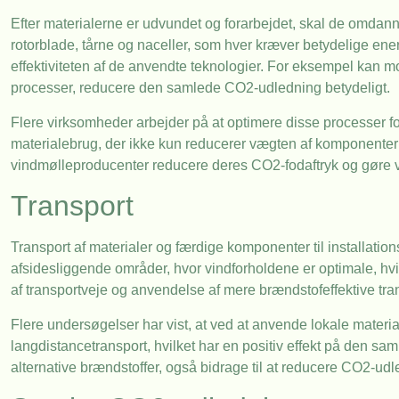
Efter materialerne er udvundet og forarbejdet, skal de omdann
rotorblade, tårne og naceller, som hver kræver betydelige en
effektiviteten af de anvendte teknologier. For eksempel kan 
processer, reducere den samlede CO2-udledning betydeligt.
Flere virksomheder arbejder på at optimere disse processer f
materialebrug, der ikke kun reducerer vægten af komponenter
vindmølleproducenter reducere deres CO2-fodaftryk og gøre 
Transport
Transport af materialer og færdige komponenter til installation
afsidesliggende områder, hvor vindforholdene er optimale, hv
af transportveje og anvendelse af mere brændstofeffektive t
Flere undersøgelser har vist, at ved at anvende lokale materia
langdistancetransport, hvilket har en positiv effekt på den s
alternative brændstoffer, også bidrage til at reducere CO2-ud