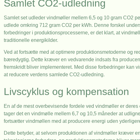
Samlet CO2-udledning
Samlet set udleder vindmøller mellem 6,5 og 10 gram CO2 per 
udlede omkring 712 gram CO2 per kWh. Denne forskel understr
forbedringer i produktionsprocesserne, er det klart, at vindm
traditionelle energikilder.
Ved at fortsætte med at optimere produktionsmetoderne og re
bæredygtig. Dette kræver en vedvarende indsats fra producenter
fremskridt bliver implementeret. Med disse forbedringer kan vin
at reducere verdens samlede CO2-udledning.
Livscyklus og kompensation
En af de mest overbevisende fordele ved vindmøller er deres 
tager det en vindmølle mellem 6,7 og 10,5 måneder at udlign
fortsætter vindmøllen med at producere energi uden yderligere 
Dette betyder, at selvom produktionen af vindmøller kræver en