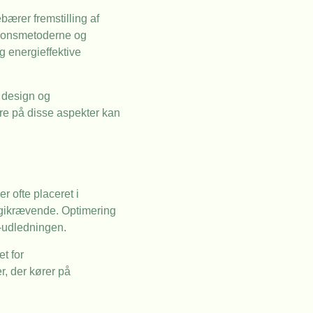
ærer fremstilling af
ktionsmetoderne og
g energieffektive
i design og
re på disse aspekter kan
r ofte placeret i
ergikrævende. Optimering
2-udledningen.
t for
r, der kører på