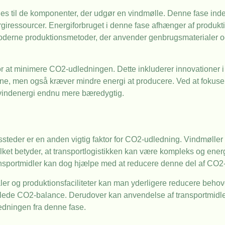
es til de komponenter, der udgør en vindmølle. Denne fase indeb
ergiressourcer. Energiforbruget i denne fase afhænger af produ
moderne produktionsmetoder, der anvender genbrugsmaterialer o
or at minimere CO2-udledningen. Dette inkluderer innovationer 
ne, men også kræver mindre energi at producere. Ved at fokuse
vindenergi endnu mere bæredygtig.
ssteder er en anden vigtig faktor for CO2-udledning. Vindmøller e
ilket betyder, at transportlogistikken kan være kompleks og en
ransportmidler kan dog hjælpe med at reducere denne del af CO
ler og produktionsfaciliteter kan man yderligere reducere behove
amlede CO2-balance. Derudover kan anvendelse af transportmidle
ledningen fra denne fase.