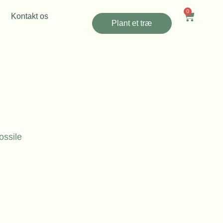
0
Kontakt os
Plant et træ
ossile