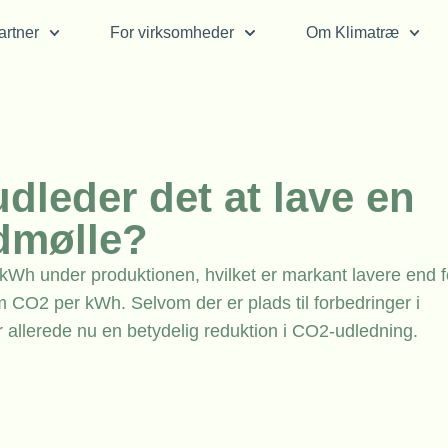
rtner
For virksomheder
Om Klimatræ
dleder det at lave en
dmølle?
Wh under produktionen, hvilket er markant lavere end f
m CO2 per kWh. Selvom der er plads til forbedringer i
r allerede nu en betydelig reduktion i CO2-udledning.