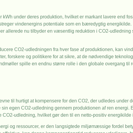
kWh under deres produktion, hvilket er markant lavere end foss
eger vindenergins potentiale som en bæredygtig energikilde. S
øller allerede nu tilbyder en væsentlig reduktion i CO2-udledni
ducere CO2-udledningen fra hver fase af produktionen, kan vin
, forskere og politikere for at sikre, at de nødvendige teknolog
dmøller spille en endnu større rolle i den globale overgang til r
evne til hurtigt at kompensere for den CO2, der udledes under d
e sin egen CO2-udledning gennem produktionen af ren energi. E
CO2-udledning, hvilket gør den til en netto-positiv energikilde
ergi og ressourcer, er den langsigtede miljømæssige fordel betyd