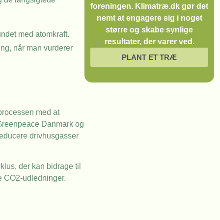
foreningen. Klimatræ.dk gør det
nemt at engagere sig i noget
større og skabe synlige
undet med atomkraft.
resultater, der varer ved.
ning, når man vurderer
PLANT ET TRÆ
t processen med at
ge Greenpeace Danmark og
 reducere drivhusgasser
lus, der kan bidrage til
te CO2-udledninger.