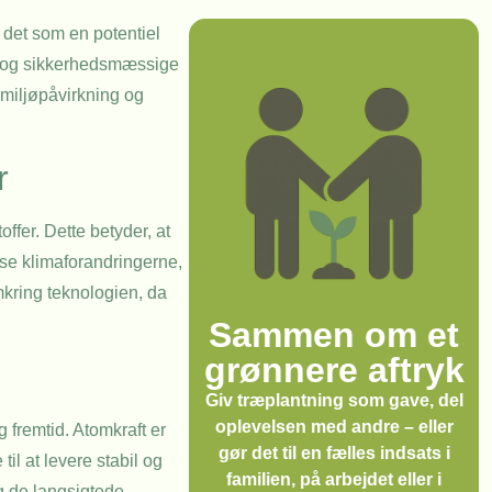
 det som en potentiel
e og sikkerhedsmæssige
s miljøpåvirkning og
r
ffer. Dette betyder, at
mse klimaforandringerne,
mkring teknologien, da
Sammen om et
grønnere aftryk
Giv træplantning som gave, del
oplevelsen med andre – eller
 fremtid. Atomkraft er
gør det til en fælles indsats i
til at levere stabil og
familien, på arbejdet eller i
g de langsigtede