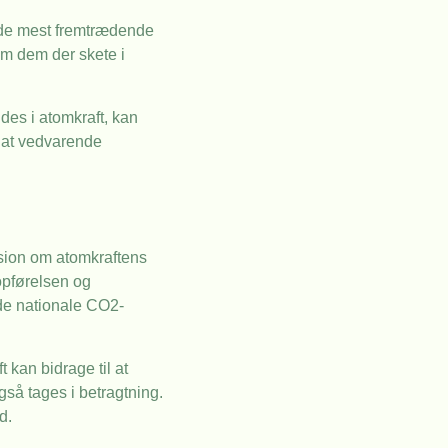
 de mest fremtrædende
som dem der skete i
es i atomkraft, kan
, at vedvarende
ussion om atomkraftens
opførelsen og
ede nationale CO2-
 kan bidrage til at
så tages i betragtning.
d.