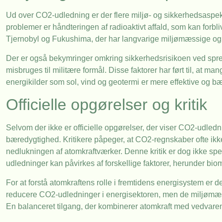
Ud over CO2-udledning er der flere miljø- og sikkerhedsasp
problemer er håndteringen af radioaktivt affald, som kan forbliv
Tjernobyl og Fukushima, der har langvarige miljømæssige 
Der er også bekymringer omkring sikkerhedsrisikoen ved spre
misbruges til militære formål. Disse faktorer har ført til, at
energikilder som sol, vind og geotermi er mere effektive og bær
Officielle opgørelser og kritik
Selvom der ikke er officielle opgørelser, der viser CO2-udledn
bæredygtighed. Kritikere påpeger, at CO2-regnskaber ofte ikke
nedlukningen af atomkraftværker. Denne kritik er dog ikke spe
udledninger kan påvirkes af forskellige faktorer, herunder bio
For at forstå atomkraftens rolle i fremtidens energisystem er 
reducere CO2-udledninger i energisektoren, men de miljømæss
En balanceret tilgang, der kombinerer atomkraft med vedvaren