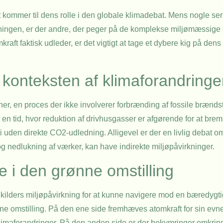
t kommer til dens rolle i den globale klimadebat. Mens nogle ser
ningen, er der andre, der peger på de komplekse miljømæssig
raft faktisk udleder, er det vigtigt at tage et dybere kig på den
konteksten af klimaforandringe
er, en proces der ikke involverer forbrænding af fossile brændsto
 en tid, hvor reduktion af drivhusgasser er afgørende for at bre
i uden direkte CO2-udledning. Alligevel er der en livlig debat o
g nedlukning af værker, kan have indirekte miljøpåvirkninger.
e i den grønne omstilling
gikilders miljøpåvirkning for at kunne navigere mod en bæredygtig
ønne omstilling. På den ene side fremhæves atomkraft for sin evne 
 klimaforandringer. På den anden side er der bekymringer omkrin