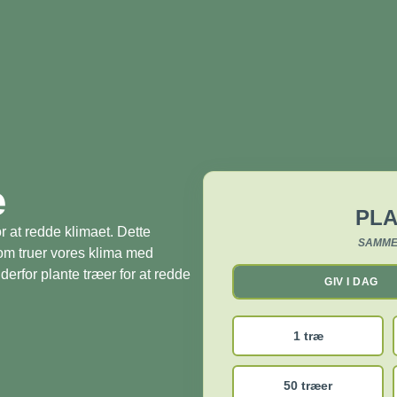
æ
PLA
r at redde klimaet. Dette
SAMME
som truer vores klima med
derfor plante træer for at redde
GIV I DAG
1 træ
50 træer