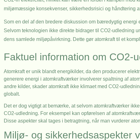
miljømæssige konsekvenser, sikkerhedsrisici og håndtering af 
Som en del af den bredere diskussion om bæredygtig energi er 
Selvom teknologien ikke direkte bidrager til CO2-udledning und
dens samlede miljøpåvirkning. Dette gør atomkraft til et kom
Faktuel information om CO2-ud
Atomkraft er unik blandt energikilder, da den producerer elekt
generere energi i atomkraftværker involverer spaltning af at
andre kilder, skader atomkraft ikke klimaet med CO2-udledning,
globalt.
Det er dog vigtigt at bemærke, at selvom atomkraftværker ikke u
CO2-udledning. For eksempel kan opførelsen af atomkraftværke
Disse aspekter skal tages i betragtning, når man vurderer at
Miljø- og sikkerhedsaspekter 