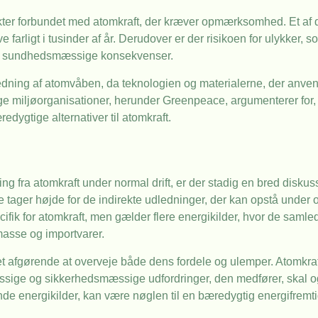
ekter forbundet med atomkraft, der kræver opmærksomhed. Et af
e farligt i tusinder af år. Derudover er der risikoen for ulykker, 
og sundhedsmæssige konsekvenser.
dning af atomvåben, da teknologien og materialerne, der anvend
 mange miljøorganisationer, herunder Greenpeace, argumenterer for
edygtige alternativer til atomkraft.
ing fra atomkraft under normal drift, er der stadig en bred disk
 tager højde for de indirekte udledninger, der kan opstå under 
cifik for atomkraft, men gælder flere energikilder, hvor de saml
masse og importvarer.
det afgørende at overveje både dens fordele og ulemper. Atomkraft
ige og sikkerhedsmæssige udfordringer, den medfører, skal og
de energikilder, kan være nøglen til en bæredygtig energifremti