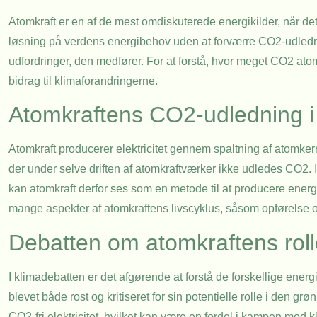
Atomkraft er en af de mest omdiskuterede energikilder, når de
løsning på verdens energibehov uden at forværre CO2-udled
udfordringer, den medfører. For at forstå, hvor meget CO2 atomk
bidrag til klimaforandringerne.
Atomkraftens CO2-udledning i 
Atomkraft producerer elektricitet gennem spaltning af atomkern
der under selve driften af atomkraftværker ikke udledes CO2. I
kan atomkraft derfor ses som en metode til at producere energ
mange aspekter af atomkraftens livscyklus, såsom opførelse o
Debatten om atomkraftens roll
I klimadebatten er det afgørende at forstå de forskellige ener
blevet både rost og kritiseret for sin potentielle rolle i den gr
CO2-fri elektricitet, hvilket kan være en fordel i kampen mod