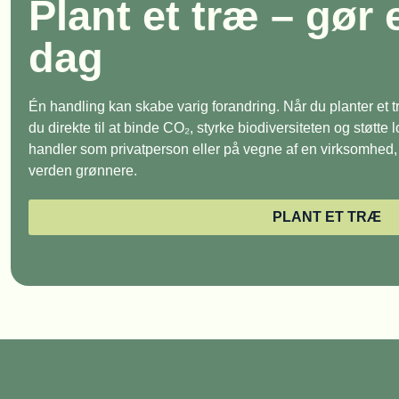
Plant et træ – gør 
dag
Én handling kan skabe varig forandring. Når du planter et
du direkte til at binde CO₂, styrke biodiversiteten og støtte
handler som privatperson eller på vegne af en virksomhed, e
verden grønnere.
PLANT ET TRÆ