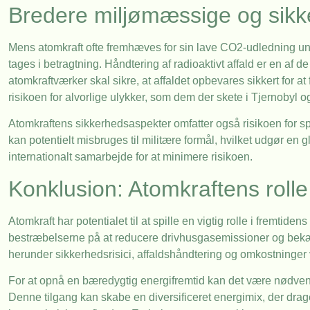
Bredere miljømæssige og sikk
Mens atomkraft ofte fremhæves for sin lave CO2-udledning und
tages i betragtning. Håndtering af radioaktivt affald er en af de
atomkraftværker skal sikre, at affaldet opbevares sikkert for
risikoen for alvorlige ulykker, som dem der skete i Tjernoby
Atomkraftens sikkerhedsaspekter omfatter også risikoen for s
kan potentielt misbruges til militære formål, hvilket udgør en
internationalt samarbejde for at minimere risikoen.
Konklusion: Atomkraftens rolle
Atomkraft har potentialet til at spille en vigtig rolle i fremtide
bestræbelserne på at reducere drivhusgasemissioner og bekæm
herunder sikkerhedsrisici, affaldshåndtering og omkostninger
For at opnå en bæredygtig energifremtid kan det være nødven
Denne tilgang kan skabe en diversificeret energimix, der drage