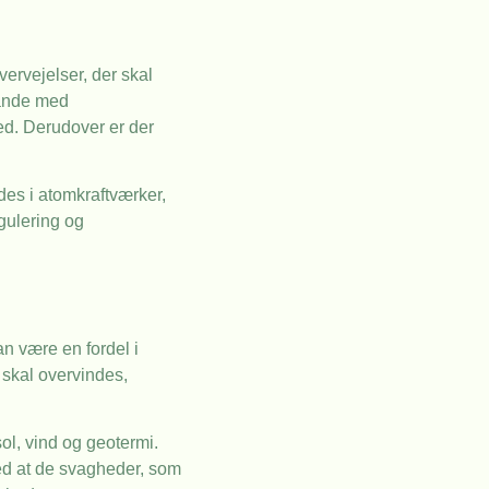
ervejelser, der skal
 Lande med
ed. Derudover er der
es i atomkraftværker,
egulering og
kan være en fordel i
 skal overvindes,
l, vind og geotermi.
med at de svagheder, som