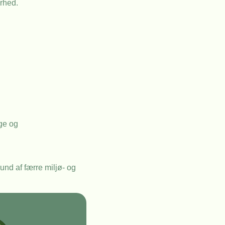
rhed.
ge og
und af færre miljø- og