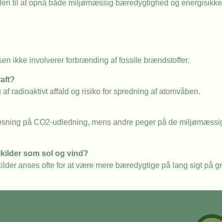
glen til at opnå både miljømæssig bæredygtighed og energisikke
en ikke involverer forbrænding af fossile brændstoffer.
aft?
af radioaktivt affald og risiko for spredning af atomvåben.
 løsning på CO2-udledning, mens andre peger på de miljømæssi
ilder som sol og vind?
der anses ofte for at være mere bæredygtige på lang sigt på gr