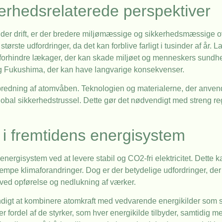
erhedsrelaterede perspektiver
er drift, er der bredere miljømæssige og sikkerhedsmæssige ov
 største udfordringer, da det kan forblive farligt i tusinder af år.
 at forhindre lækager, der kan skade miljøet og menneskers sundh
l og Fukushima, der kan have langvarige konsekvenser.
predning af atomvåben. Teknologien og materialerne, der anvend
 global sikkerhedstrussel. Dette gør det nødvendigt med streng r
 i fremtidens energisystem
ns energisystem ved at levere stabil og CO2-fri elektricitet. Dette 
pe klimaforandringer. Dog er der betydelige udfordringer, der
 ved opførelse og nedlukning af værker.
digt at kombinere atomkraft med vedvarende energikilder som so
r fordel af de styrker, som hver energikilde tilbyder, samtidig 