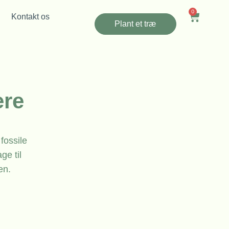
0
Kontakt os
Plant et træ
ere
fossile
ge til
en.