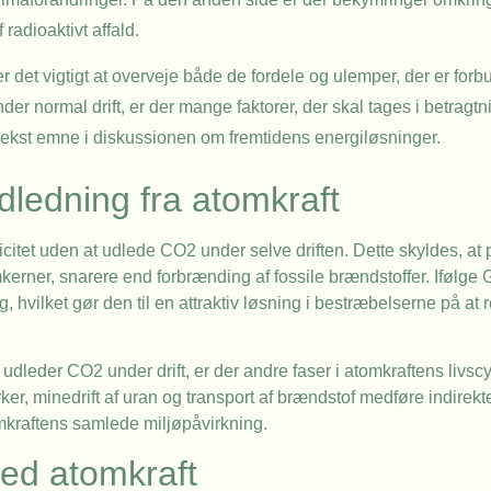
radioaktivt affald.
det vigtigt at overveje både de fordele og ulemper, der er forb
er normal drift, er der mange faktorer, der skal tages i betragt
plekst emne i diskussionen om fremtidens energiløsninger.
ledning fra atomkraft
ricitet uden at udlede CO2 under selve driften. Dette skyldes, a
omkerner, snarere end forbrænding af fossile brændstoffer. Iføl
 hvilket gør den til en attraktiv løsning i bestræbelserne på at
dleder CO2 under drift, er der andre faser i atomkraftens livscyk
r, minedrift af uran og transport af brændstof medføre indirek
omkraftens samlede miljøpåvirkning.
ved atomkraft