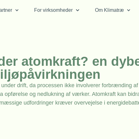
rtner
For virksomheder
Om Klimatræ
der atomkraft? en dyb
iljøpåvirkningen
under drift, da processen ikke involverer forbrænding af 
fra opførelse og nedlukning af værker. Atomkraft kan bidra
æssige udfordringer kræver overvejelse i energidebatt