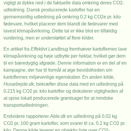
vigtigt at dykke ned i de faktuelle data omkring deres CO2-
udledning. Dansk producerede kartofler har en
gennemsnitlig udledning på omkring 0.2 kg CO2e pr. kilo
fødevare, hvilket placerer dem blandt de fødevarer med
lavest klimapåvirkning. Dette tal er ikke blot en tilfældig
vurdering, men er understøttet af flere kilder.
En artikel fra
Effektivt Landbrug
fremhæver kartoflernes lave
klimapåvirkning og høje udbytte per hektar, hvilket gør dem
til en bæredygtig afgrøde. Denne information er en del af en
kampagne, der har til formål at øge bevidstheden om
kartoflernes miljøvenlige egenskaber. En anden kilde,
Husarbejde.dk
, bekræfter disse data med en udledning på
0.215 kg CO2 pr. kilo kartofler og diskuterer vigtigheden af
at spise lokalt producerede grøntsager for at mindske
transportudledningen.
Endvidere rapporterer
Able.dk
en udledning på 0.02 kg
CO2 pr. 100 gram kartofler, som svarer til ca. 0.2 kg CO2 pr.
kilo. Denne kilde leverer en objektiv liste over CO2-