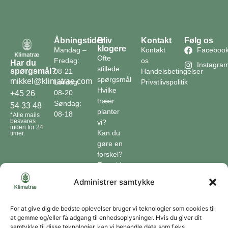
Åbningstider
Bliv
Kontakt
Følg os
klogere
Mandag –
Kontakt
Faceboo
Ofte
Fredag:
os
Har du
Instagra
stillede
spørgsmål?
08-21
Handelsbetingelser
spørgsmål
mikkel@klimatrae.com
Lørdag:
Privatlivspolitik
Hvilke
08-20
+45 26
træer
Søndag:
54 33 48
planter
08-18
*Alle mails
besvares
vi?
inden for 24
Kan du
timer.
gøre en
forskel?
En guide
til klimaet
Administrer samtykke
Klimaordbogen
Hvordan
optager
For at give dig de bedste oplevelser bruger vi teknologier som cookies til
at gemme og/eller få adgang til enhedsoplysninger. Hvis du giver dit
træer
samtykke til disse teknologier, kan vi behandle data som f.eks.