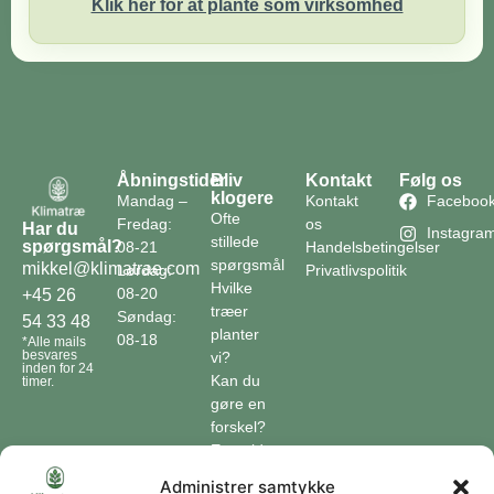
Klik her for at plante som virksomhed
Åbningstider
Bliv
Kontakt
Følg os
klogere
Mandag –
Kontakt
Faceboo
Ofte
Fredag:
os
Har du
Instagra
stillede
spørgsmål?
08-21
Handelsbetingelser
spørgsmål
mikkel@klimatrae.com
Lørdag:
Privatlivspolitik
Hvilke
08-20
+45 26
træer
Søndag:
54 33 48
planter
08-18
*Alle mails
besvares
vi?
inden for 24
Kan du
timer.
gøre en
forskel?
En guide
til klimaet
Administrer samtykke