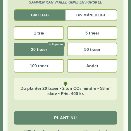
SAMMEN KAN VI ALLE GØRE EN FORSKEL
GIV I DAG
GIV MÅNEDLIGT
1 træ
5 træer
20 træer
50 træer
100 træer
Andet
Du planter 20 træer • 2 ton CO₂ mindre • 58 m²
skov • Pris: 400 kr.
PLANT NU