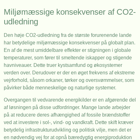
Miljømæssige konsekvenser af CO2-
udledning
Den høje CO2-udledning fra de største forurenende lande
har betydelige miljømæssige konsekvenser på globalt plan.
En af de mest umiddelbare effekter er stigningen i globale
temperaturer, som fører til smeltende iskapper og stigende
havniveauer. Dette truer kystsamfund og økosystemer
verden over. Derudover er der en øget frekvens af ekstreme
vejrforhold, såsom orkaner, tørker og oversvømmelser, som
påvirker både menneskelige og naturlige systemer.
Overgangen til vedvarende energikilder er en afgørende del
af løsningen på disse udfordringer. Mange lande arbejder
på at reducere deres afhængighed af fossile brændstoffer
ved at investere i sol-, vind- og vandkraft. Dette skift kræver
betydelig infrastrukturudvikling og politisk vilje, men det er
en nødvendig vej for at opnå bæredygtig energiproduktion