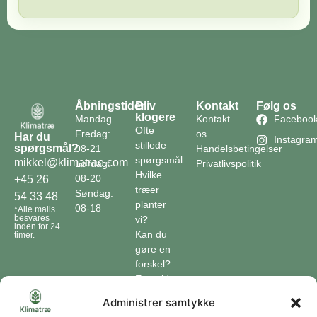
Åbningstider
Bliv
Kontakt
Følg os
klogere
Mandag –
Kontakt
Faceboo
Ofte
Fredag:
os
Har du
Instagra
stillede
spørgsmål?
08-21
Handelsbetingelser
spørgsmål
mikkel@klimatrae.com
Lørdag:
Privatlivspolitik
Hvilke
08-20
+45 26
træer
Søndag:
54 33 48
planter
08-18
*Alle mails
besvares
vi?
inden for 24
Kan du
timer.
gøre en
forskel?
En guide
til klimaet
Administrer samtykke
Klimaordbogen