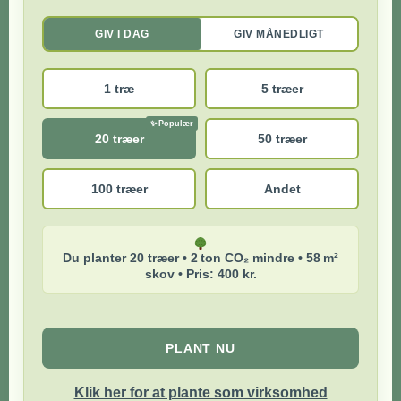
GIV I DAG
GIV MÅNEDLIGT
1 træ
5 træer
20 træer
50 træer
100 træer
Andet
Du planter 20 træer • 2 ton CO₂ mindre • 58 m²
skov • Pris: 400 kr.
PLANT NU
Klik her for at plante som virksomhed