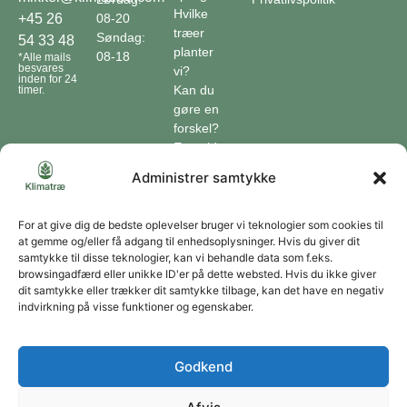
Hvilke
08-20
+45 26
træer
Søndag:
54 33 48
planter
08-18
*Alle mails
besvares
vi?
inden for 24
Kan du
timer.
gøre en
forskel?
En guide
til klimaet
Administrer samtykke
Klimaordbogen
Hvordan
optager
For at give dig de bedste oplevelser bruger vi teknologier som cookies til
at gemme og/eller få adgang til enhedsoplysninger. Hvis du giver dit
træer
samtykke til disse teknologier, kan vi behandle data som f.eks.
co2?
browsingadfærd eller unikke ID'er på dette websted. Hvis du ikke giver
dit samtykke eller trækker dit samtykke tilbage, kan det have en negativ
Forbliv forbundet
indvirkning på visse funktioner og egenskaber.
Få opdateringer om vores genoprettende tiltag sendt direkte til din indbakke.
Godkend