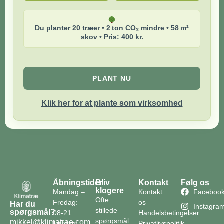
Du planter 20 træer • 2 ton CO₂ mindre • 58 m²
skov • Pris: 400 kr.
PLANT NU
Klik her for at plante som virksomhed
Åbningstider
Bliv
Kontakt
Følg os
klogere
Mandag –
Kontakt
Faceboo
Ofte
Fredag:
os
Har du
Instagra
stillede
spørgsmål?
08-21
Handelsbetingelser
spørgsmål
mikkel@klimatrae.com
Lørdag:
Privatlivspolitik