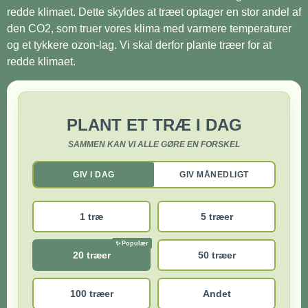
redde klimaet. Dette skyldes at træet optager en stor andel af
den CO2, som truer vores klima med varmere temperaturer
og et tykkere ozon-lag. Vi skal derfor plante træer for at
redde klimaet.
PLANT ET TRÆ I DAG
SAMMEN KAN VI ALLE GØRE EN FORSKEL
GIV I DAG
GIV MÅNEDLIGT
1 træ
5 træer
20 træer
50 træer
100 træer
Andet