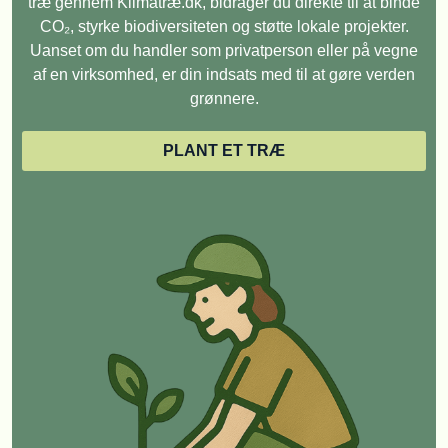
træ gennem Klimatræ.dk, bidrager du direkte til at binde
CO₂, styrke biodiversiteten og støtte lokale projekter.
Uanset om du handler som privatperson eller på vegne
af en virksomhed, er din indsats med til at gøre verden
grønnere.
PLANT ET TRÆ