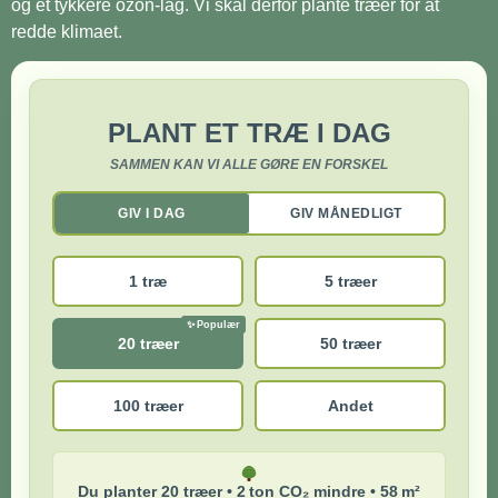
og et tykkere ozon-lag. Vi skal derfor plante træer for at
redde klimaet.
PLANT ET TRÆ I DAG
SAMMEN KAN VI ALLE GØRE EN FORSKEL
GIV I DAG
GIV MÅNEDLIGT
1 træ
5 træer
20 træer
50 træer
100 træer
Andet
Du planter 20 træer • 2 ton CO₂ mindre • 58 m²