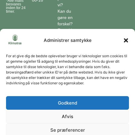
*Alle mails
besvares
vi?
inden for 24
Kan du
timer.
gøre en
forskel?
En guide
til klimaet
Administrer samtykke
Klimaordbogen
Hvordan
optager
For at give dig de bedste oplevelser bruger vi teknologier som cookies til
at gemme og/eller få adgang til enhedsoplysninger. Hvis du giver dit
træer
samtykke til disse teknologier, kan vi behandle data som f.eks.
co2?
browsingadfærd eller unikke ID'er på dette websted. Hvis du ikke giver
dit samtykke eller trækker dit samtykke tilbage, kan det have en negativ
Forbliv forbundet
indvirkning på visse funktioner og egenskaber.
Få opdateringer om vores genoprettende tiltag sendt direkte til din indbakke.
Godkend
Afvis
Tilmeld
Se præferencer
Du kan til enhver tid afmelde dig ved at bruge linket i vores nyhedsbrev. Jeg accepterer
at modtage dine nyhedsbreve og accepterer databeskyttelseserklæringen.