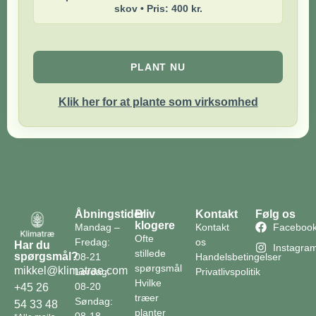
skov • Pris: 400 kr.
PLANT NU
Klik her for at plante som virksomhed
Åbningstider
Bliv
Kontakt
Følg os
klogere
Mandag –
Kontakt
Faceboo
Ofte
Fredag:
os
Har du
Instagra
stillede
spørgsmål?
08-21
Handelsbetingelser
spørgsmål
mikkel@klimatrae.com
Lørdag:
Privatlivspolitik
Hvilke
08-20
+45 26
træer
Søndag:
54 33 48
planter
08-18