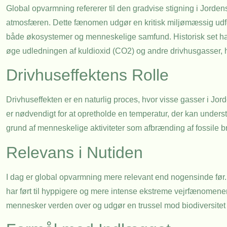
Global opvarmning refererer til den gradvise stigning i Jord
atmosfæren. Dette fænomen udgør en kritisk miljømæssig udfo
både økosystemer og menneskelige samfund. Historisk set har in
øge udledningen af kuldioxid (CO2) og andre drivhusgasser, hvi
Drivhuseffektens Rolle
Drivhuseffekten er en naturlig proces, hvor visse gasser i Jor
er nødvendigt for at opretholde en temperatur, der kan unders
grund af menneskelige aktiviteter som afbrænding af fossile bræ
Relevans i Nutiden
I dag er global opvarmning mere relevant end nogensinde før. 
har ført til hyppigere og mere intense ekstreme vejrfænomene
mennesker verden over og udgør en trussel mod biodiversitet 