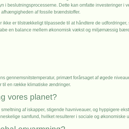
n i beslutningsprocesserne. Dette kan omfatte investeringer i 
e afhængigheden af fossile brændstoffer.
ikke er tilstrækkeligt tilpassede til at håndtere de udfordringe
 skabe en balance mellem økonomisk vækst og miljømæssig bæred
dens gennemsnitstemperatur, primært forårsaget af øgede niveaue
 til en række klimatiske ændringer.
g vores planet?
smeltning af iskapper, stigende havniveauer, og hyppigere ek
skelige samfund, hvilket resulterer i sociale og økonomiske u