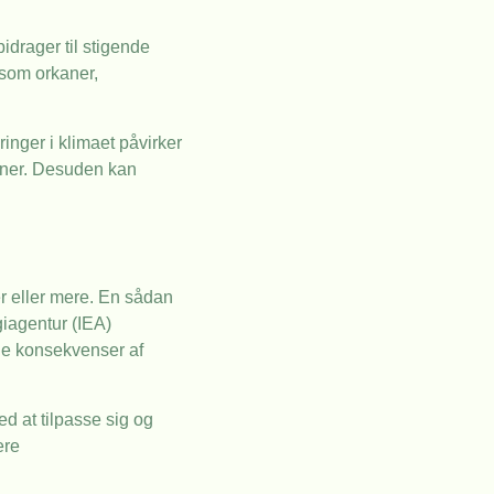
idrager til stigende
 som orkaner,
nger i klimaet påvirker
ioner. Desuden kan
er eller mere. En sådan
giagentur (IEA)
ige konsekvenser af
d at tilpasse sig og
ere