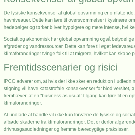
De fysiske konsekvenser af global opvarmning er omfattende. I
havniveauer. Dette kan føre til oversvømmelser i kystnære o
hedebølger og tørker bliver hyppigere og mere intense, hvilk
Socialt og økonomisk har global opvarmning også betydelige 
afgrøder og vandressourcer. Dette kan føre til øget fødevareu
klimaforandringer tvinge folk til at migrere, hvilket kan skabe
Fremtidsscenarier og risici
IPCC advarer om, at hvis der ikke sker en reduktion i udledni
stigning vil have katastrofale konsekvenser for biodiversitet
fremhæver, at en “business as usual” tilgang kan føre til en o
klimaforandringer.
At undlade at handle vil ikke kun forværre de fysiske og soc
afbøde skaderne fra klimaforandringer. Det er derfor afgørende
drivhusgasudledninger og fremme bæredygtige praksisser.