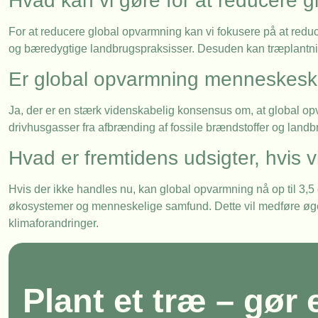
Hvad kan vi gøre for at reducere 
For at reducere global opvarmning kan vi fokusere på at redu
og bæredygtige landbrugspraksisser. Desuden kan træplantnin
Er global opvarmning menneskesk
Ja, der er en stærk videnskabelig konsensus om, at global opv
drivhusgasser fra afbrænding af fossile brændstoffer og landb
Hvad er fremtidens udsigter, hvis v
Hvis der ikke handles nu, kan global opvarmning nå op til 3,5 g
økosystemer og menneskelige samfund. Dette vil medføre øge
klimaforandringer.
Plant et træ – gør 