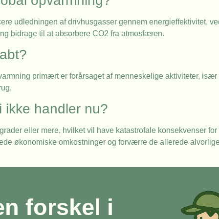
global opvarmning?
cere udledningen af drivhusgasser gennem energieffektivitet, ve
g bidrage til at absorbere CO2 fra atmosfæren.
abt?
armning primært er forårsaget af menneskelige aktiviteter, især
rug.
i ikke handler nu?
rader eller mere, hvilket vil have katastrofale konsekvenser for 
de økonomiske omkostninger og forværre de allerede alvorlig
en forskel i