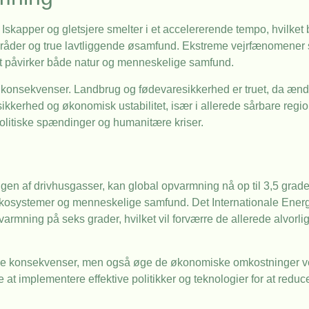
skapper og gletsjere smelter i et accelererende tempo, hvilket b
mråder og true lavtliggende øsamfund. Ekstreme vejrfænomener
et påvirker både natur og menneskelige samfund.
konsekvenser. Landbrug og fødevaresikkerhed er truet, da ændri
sikkerhed og økonomisk ustabilitet, især i allerede sårbare reg
 politiske spændinger og humanitære kriser.
ngen af drivhusgasser, kan global opvarmning nå op til 3,5 grad
, økosystemer og menneskelige samfund. Det Internationale Ener
pvarmning på seks grader, hvilket vil forværre de allerede alvorl
iale konsekvenser, men også øge de økonomiske omkostninger ve
 at implementere effektive politikker og teknologier for at reduc