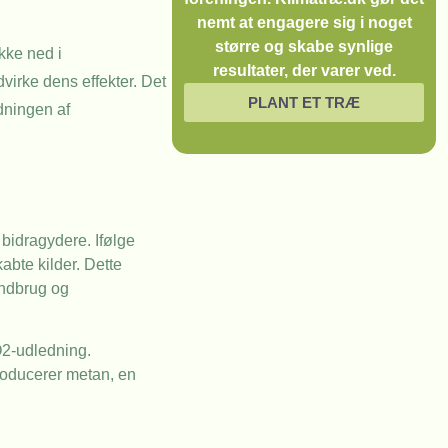
nemt at engagere sig i noget
større og skabe synlige
kke ned i
resultater, der varer ved.
dvirke dens effekter. Det
PLANT ET TRÆ
edningen af
 bidragydere. Ifølge
abte kilder. Dette
andbrug og
O2-udledning.
roducerer metan, en