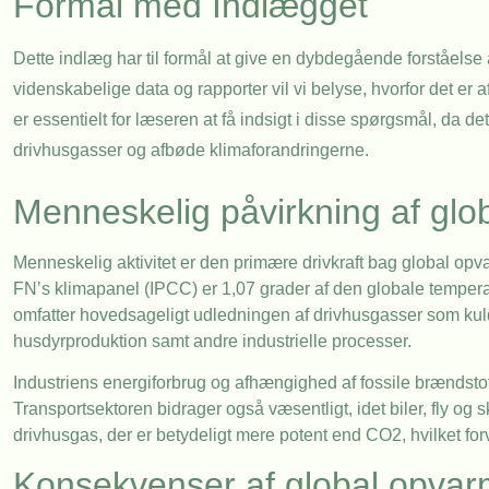
Formål med Indlægget
Dette indlæg har til formål at give en dybdegående forståels
videnskabelige data og rapporter vil vi belyse, hvorfor det er 
er essentielt for læseren at få indsigt i disse spørgsmål, da de
drivhusgasser og afbøde klimaforandringerne.
Menneskelig påvirkning af glo
Menneskelig aktivitet er den primære drivkraft bag global opva
FN’s klimapanel (IPCC) er 1,07 grader af den globale temperat
omfatter hovedsageligt udledningen af drivhusgasser som kuld
husdyrproduktion samt andre industrielle processer.
Industriens energiforbrug og afhængighed af fossile brændstof
Transportsektoren bidrager også væsentligt, idet biler, fly 
drivhusgas, der er betydeligt mere potent end CO2, hvilket for
Konsekvenser af global opvar