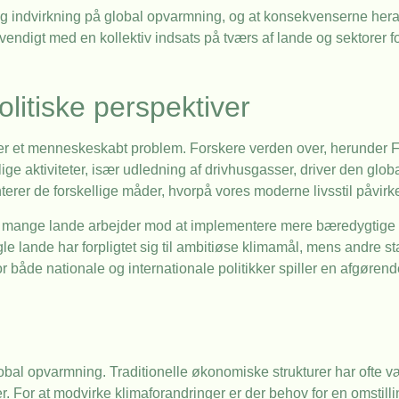
delig indvirkning på global opvarmning, og at konsekvenserne her
vendigt med en kollektiv indsats på tværs af lande og sektorer f
litiske perspektiver
er et menneskeskabt problem. Forskere verden over, herunder 
ge aktiviteter, især udledning af drivhusgasser, driver den glob
rer de forskellige måder, hvorpå vores moderne livsstil påvirke
 mange lande arbejder mod at implementere mere bæredygtige pol
le lande har forpligtet sig til ambitiøse klimamål, mens andre s
åde nationale og internationale politikker spiller en afgørende 
obal opvarmning. Traditionelle økonomiske strukturer har ofte v
. For at modvirke klimaforandringer er der behov for en omstil