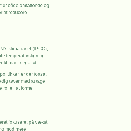
af er både omfattende og
or at reducere
FN’s klimapanel (IPCC),
ale temperaturstigning.
r klimaet negativt.
itikker, er der fortsat
tadig tøver med at tage
rolle i at forme
æret fokuseret på vækst
ling mod mere