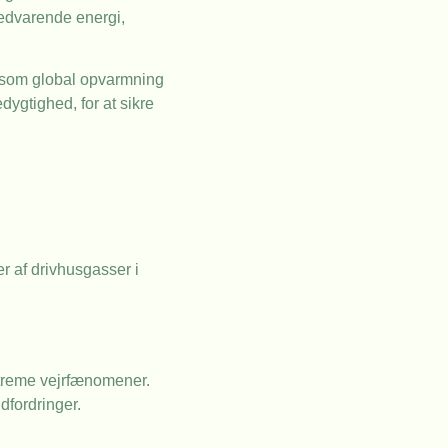
vedvarende energi,
r, som global opvarmning
ygtighed, for at sikre
r af drivhusgasser i
streme vejrfænomener.
dfordringer.