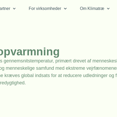
rtner
For virksomheder
Om Klimatræ
 opvarmning
ens gennemsnitstemperatur, primært drevet af menneskes
r og menneskelige samfund med ekstreme vejrfænomene
e kræves global indsats for at reducere udledninger og
redygtighed.