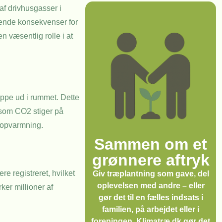
af drivhusgasser i
kende konsekvenser for
 væsentlig rolle i at
ippe ud i rummet. Dette
 som CO2 stiger på
l opvarmning.
Sammen om et
grønnere aftryk
e registreret, hvilket
Giv træplantning som gave, del
oplevelsen med andre – eller
er millioner af
gør det til en fælles indsats i
familien, på arbejdet eller i
foreningen. Klimatræ.dk gør det