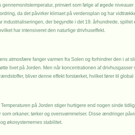
ens gennemsnitstemperatur, primært som følge af øgede niveauer 
rdring, da det påvirker klimaet på verdensplan og har vidtræk
dustrialiseringen, der begyndte i det 19. århundrede, spillet en
lket har intensiveret den naturlige drivhuseffekt.
dens atmosfære fanger varmen fra Solen og forhindrer den i at sl
tøtte livet på Jorden. Men når koncentrationen af drivhusgasser
ndstoffer, bliver denne effekt forstærket, hvilket fører til globa
Temperaturen på Jorden stiger hurtigere end nogen sinde tidliger
r som orkaner, tørker og oversvømmelser. Disse ændringer påvirk
og økosystemernes stabilitet.