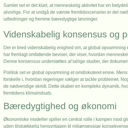
Samlet set er det klart, at menneskelig aktivitet har en bety
alvorlige. For at undgå de værste fremtidsscenarier er det nød
udledninger og fremme bæredygtige løsninger.
Videnskabelig konsensus og po
Der er bred videnskabelig enighed om, at global opvarmning 
har fremlagt omfattende beviser, der viser, hvordan menneskeli
Denne konsensus understøttes af talrige studier, der dokumente
Politisk set er global opvarmning et omdiskuteret emne. Mens
forskelle i, hvordan regeringer vælger at tackle problemet. Nog
de nødvendige skridt. Dette skaber en kompleks dynamik, hvor b
fremtidens klimaindsats.
Bæredygtighed og økonomi
Økonomiske modeller spiller en central rolle i kampen mod gl
uden tilstrækkelig hensyntagen til miljømæssige konsekvenser