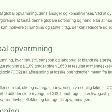
e af global opvarmning, dens årsager og konsekvenser. Ved at dy
afgørende at forstå denne globale udfordring og handle for at mo
t kan motivere til handling og støtte tiltag, der kan reducere udl
bal opvarmning
rmning, hvor industri, transport og landbrug er blandt de største
urstigning på 1,09 grader siden 1850 et resultat af menneskesk
ioxid (CO2) fra afbrænding af fossile brændstoffer, metan fra l
fer som kul, olie og naturgas har været en væsentlig kilde til C
og skibe udleder store mængder CO2. Landbruget, især kvægavl, p
værrer drivhuseffekten og bidrager til opvarmningen.
mning