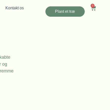
0
Kontakt os
Plant et træ
kabte
r og
 fremme