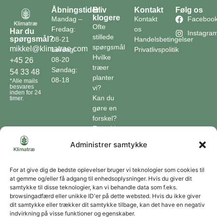
Åbningstider
Bliv
Kontakt
Følg os
klogere
Mandag –
Kontakt
Faceboo
Ofte
Fredag:
os
Har du
Instagra
stillede
spørgsmål?
08-21
Handelsbetingelser
spørgsmål
mikkel@klimatrae.com
Lørdag:
Privatlivspolitik
Hvilke
08-20
+45 26
træer
Søndag:
54 33 48
planter
08-18
*Alle mails
besvares
vi?
inden for 24
Kan du
timer.
gøre en
forskel?
En guide
til klimaet
Administrer samtykke
Klimaordbogen
Hvordan
optager
For at give dig de bedste oplevelser bruger vi teknologier som cookies til
at gemme og/eller få adgang til enhedsoplysninger. Hvis du giver dit
træer
samtykke til disse teknologier, kan vi behandle data som f.eks.
co2?
browsingadfærd eller unikke ID'er på dette websted. Hvis du ikke giver
dit samtykke eller trækker dit samtykke tilbage, kan det have en negativ
Forbliv forbundet
indvirkning på visse funktioner og egenskaber.