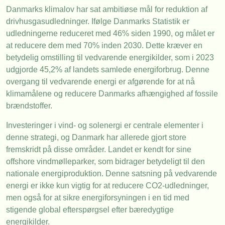
Danmarks klimalov har sat ambitiøse mål for reduktion af
drivhusgasudledninger. Ifølge Danmarks Statistik er
udledningerne reduceret med 46% siden 1990, og målet er
at reducere dem med 70% inden 2030. Dette kræver en
betydelig omstilling til vedvarende energikilder, som i 2023
udgjorde 45,2% af landets samlede energiforbrug. Denne
overgang til vedvarende energi er afgørende for at nå
klimamålene og reducere Danmarks afhængighed af fossile
brændstoffer.
Investeringer i vind- og solenergi er centrale elementer i
denne strategi, og Danmark har allerede gjort store
fremskridt på disse områder. Landet er kendt for sine
offshore vindmølleparker, som bidrager betydeligt til den
nationale energiproduktion. Denne satsning på vedvarende
energi er ikke kun vigtig for at reducere CO2-udledninger,
men også for at sikre energiforsyningen i en tid med
stigende global efterspørgsel efter bæredygtige
energikilder.