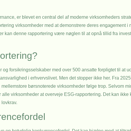
rnance, er blevet en central del af moderne virksomheders strate
ortering virksomheder med at demonstrere deres engagement i 
an denne rapportering være nøglen til at opnå tillid fra inves
ortering?
 og forsikringsselskaber med over 500 ansatte forpligtet til at 
 ansvarlighed i erhvervslivet. Men det stopper ikke her. Fra 2025 
og mellemstore børsnoterede virksomheder følge trop. Selvom m
é for alle virksomheder at overveje ESG-rapportering. Det kan ikke
lovkrav.
encefordel
e en betydelig konkurrencefordel. Det kan hjælpe med at tiltræk