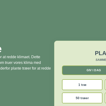
æ
PLA
r at redde klimaet. Dette
SAMME
som truer vores klima med
derfor plante træer for at redde
GIV I DAG
1 træ
50 træer