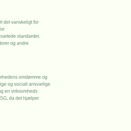
 det vanskeligt for
for
nsartede standarder.
storer og andre
rksomhedens omdømme og
ge og socialt ansvarlige
ing en virksomheds
 ESG, da det hjælper