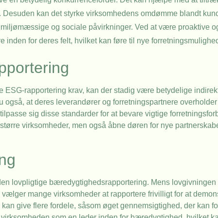
er. Desuden kan det styrke virksomhedens omdømme blandt kund
 miljømæssige og sociale påvirkninger. Ved at være proaktive og 
nden for deres felt, hvilket kan føre til nye forretningsmulighe
pportering
 ESG-rapportering krav, kan der stadig være betydelige indire
er nu også, at deres leverandører og forretningspartnere overhold
tilpasse sig disse standarder for at bevare vigtige forretningsfor
il større virksomheder, men også åbne døren for nye partnerskab
ing
den lovpligtige bæredygtighedsrapportering. Mens lovgivningen d
 vælger mange virksomheder at rapportere frivilligt for at demon
g kan give flere fordele, såsom øget gennemsigtighed, der kan for
virksomheden som en leder inden for bæredygtighed, hvilket kan