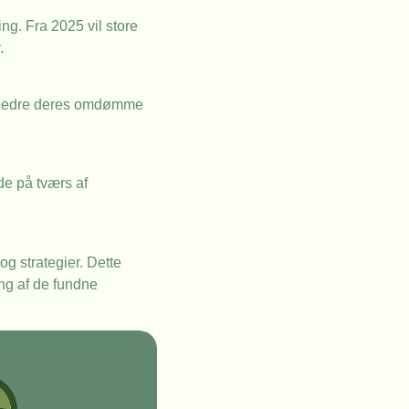
ng. Fra 2025 vil store
.
forbedre deres omdømme
de på tværs af
g strategier. Dette
ng af de fundne