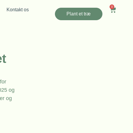
0
Kontakt os
Plant et træ
et
for
025 og
er og