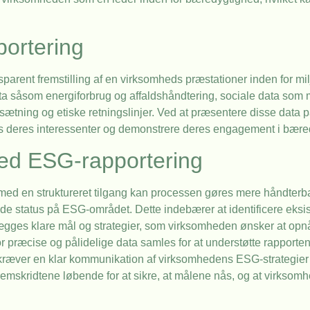
portering
nsparent fremstilling af en virksomheds præstationer inden for mil
ta såsom energiforbrug og affaldshåndtering, sociale data som
ætning og etiske retningslinjer. Ved at præsentere disse data p
deres interessenter og demonstrere deres engagement i bære
ed ESG-rapportering
med en struktureret tilgang kan processen gøres mere håndterba
 status på ESG-området. Dette indebærer at identificere eksist
tlægges klare mål og strategier, som virksomheden ønsker at o
or præcise og pålidelige data samles for at understøtte rapporte
 kræver en klar kommunikation af virksomhedens ESG-strategier o
remskridtene løbende for at sikre, at målene nås, og at virksomh