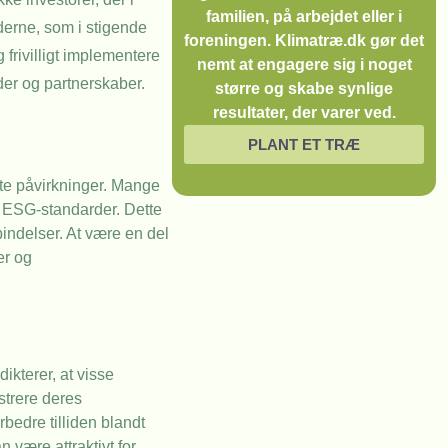
familien, på arbejdet eller i
erne, som i stigende
foreningen. Klimatræ.dk gør det
frivilligt implementere
nemt at engagere sig i noget
der og partnerskaber.
større og skabe synlige
resultater, der varer ved.
PLANT ET TRÆ
kte påvirkninger. Mange
er ESG-standarder. Dette
bindelser. At være en del
er og
ikterer, at visse
strere deres
bedre tilliden blandt
 være attraktivt for