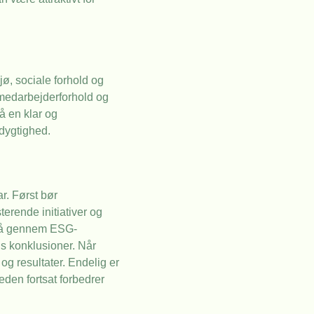
jø, sociale forhold og
 medarbejderforhold og
å en klar og
dygtighed.
r. Først bør
erende initiativer og
pnå gennem ESG-
ns konklusioner. Når
g resultater. Endelig er
eden fortsat forbedrer