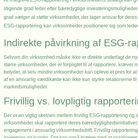
stigende grad leder efter bæredygtige investeringsmulighed
grad vælger at støtte virksomheder, der tager ansvar for deres
ESG-rapportering kan virksomheder positionere sig som ledere i
Indirekte påvirkning af ESG-ra
Selvom din virksomhed måske ikke er direkte underlagt de nye
større virksomheder, der er forpligtet til at rapportere, kræv
betyder, at selv mindre virksomheder kan opleve et pres for at 
af en ansvarlig værdikæde kan ikke kun styrke relationerne t
markedsmuligheder.
Frivillig vs. lovpligtig rapporter
Der er en vigtig skelnen mellem frivillig ESG-rapportering og 
virksomheder skal rapportere deres bæredygtighedsinitiativer,
engagement i ansvarlig virksomhedsdrift. Frivillig rapporterin
investorer og kunder. Det kan også hjælpe med at positionere 