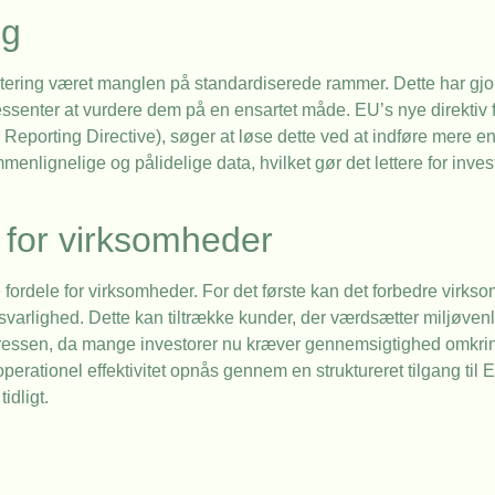
ng
rtering været manglen på standardiserede rammer. Dette har gjort
ssenter at vurdere dem på en ensartet måde. EU’s nye direktiv 
eporting Directive), søger at løse dette ved at indføre mere e
enlignelige og pålidelige data, hvilket gør det lettere for inve
 for virksomheder
fordele for virksomheder. For det første kan det forbedre vi
arlighed. Dette kan tiltrække kunder, der værdsætter miljøvenli
eressen, da mange investorer nu kræver gennemsigtighed omkr
perationel effektivitet opnås gennem en struktureret tilgang til
idligt.