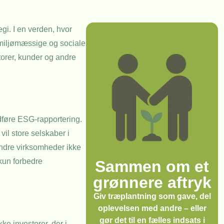
gi. I en verden, hvor
miljømæssige og sociale
torer, kunder og andre
udføre ESG-rapportering.
vil store selskaber i
indre virksomheder ikke
 kun forbedre
Sammen om et
grønnere aftryk
Giv træplantning som gave, del
oplevelsen med andre – eller
gør det til en fælles indsats i
ke investorer, der i