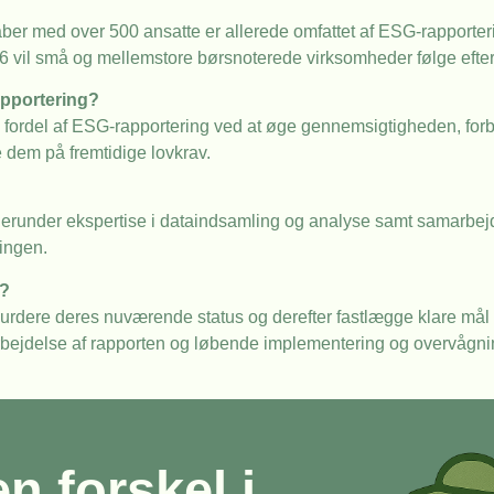
er med over 500 ansatte er allerede omfattet af ESG-rapporteri
6 vil små og mellemstore børsnoterede virksomheder følge efter
apportering?
ge fordel af ESG-rapportering ved at øge gennemsigtigheden, 
 dem på fremtidige lovkrav.
 herunder ekspertise i dataindsamling og analyse samt samarbej
ringen.
n?
dere deres nuværende status og derefter fastlægge klare mål o
arbejdelse af rapporten og løbende implementering og overvågni
en forskel i