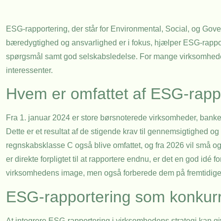
ESG-rapportering, der står for Environmental, Social, og Gove
bæredygtighed og ansvarlighed er i fokus, hjælper ESG-rapp
spørgsmål samt god selskabsledelse. For mange virksomheder k
interessenter.
Hvem er omfattet af ESG-rapp
Fra 1. januar 2024 er store børsnoterede virksomheder, banker
Dette er et resultat af de stigende krav til gennemsigtighed og
regnskabsklasse C også blive omfattet, og fra 2026 vil små 
er direkte forpligtet til at rapportere endnu, er det en god id
virksomhedens image, men også forberede dem på fremtidige 
ESG-rapportering som konkurr
At integrere ESG-rapportering i virksomhedens strategi kan giv