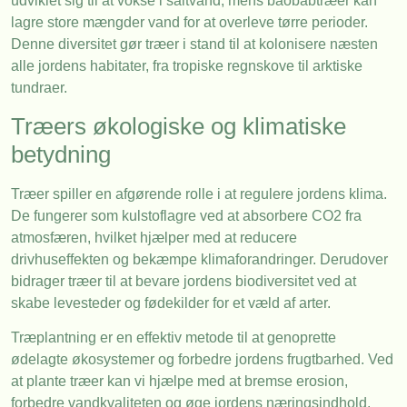
udviklet sig til at vokse i saltvand, mens baobabtræer kan
lagre store mængder vand for at overleve tørre perioder.
Denne diversitet gør træer i stand til at kolonisere næsten
alle jordens habitater, fra tropiske regnskove til arktiske
tundraer.
Træers økologiske og klimatiske
betydning
Træer spiller en afgørende rolle i at regulere jordens klima.
De fungerer som kulstoflagre ved at absorbere CO2 fra
atmosfæren, hvilket hjælper med at reducere
drivhuseffekten og bekæmpe klimaforandringer. Derudover
bidrager træer til at bevare jordens biodiversitet ved at
skabe levesteder og fødekilder for et væld af arter.
Træplantning er en effektiv metode til at genoprette
ødelagte økosystemer og forbedre jordens frugtbarhed. Ved
at plante træer kan vi hjælpe med at bremse erosion,
forbedre vandkvaliteten og øge jordens næringsindhold.