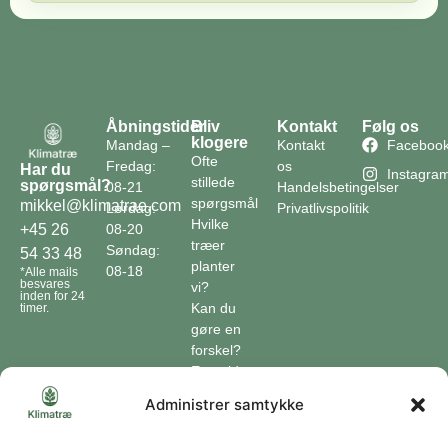
Åbningstider
Bliv
Kontakt
Følg os
klogere
Mandag –
Kontakt
Faceboo
Ofte
Fredag:
os
Har du
Instagra
stillede
spørgsmål?
08-21
Handelsbetingelser
spørgsmål
mikkel@klimatrae.com
Lørdag:
Privatlivspolitik
Hvilke
08-20
+45 26
træer
Søndag:
54 33 48
planter
08-18
*Alle mails
besvares
vi?
inden for 24
Kan du
timer.
gøre en
forskel?
En guide
til klimaet
Administrer samtykke
Klimaordbogen
Hvordan