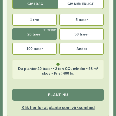
GIV I DAG
GIV MÅNEDLIGT
1 træ
5 træer
20 træer
50 træer
100 træer
Andet
Du planter 20 træer • 2 ton CO₂ mindre • 58 m²
skov • Pris: 400 kr.
PLANT NU
Klik her for at plante som virksomhed