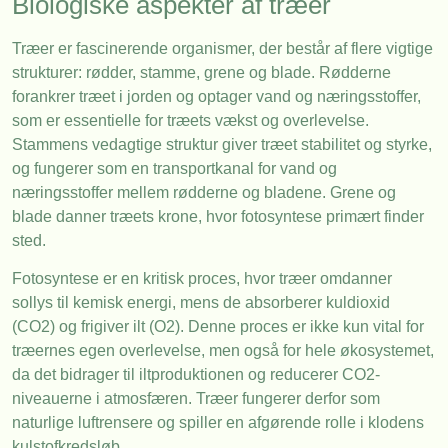
Biologiske aspekter af træer
Træer er fascinerende organismer, der består af flere vigtige
strukturer: rødder, stamme, grene og blade. Rødderne
forankrer træet i jorden og optager vand og næringsstoffer,
som er essentielle for træets vækst og overlevelse.
Stammens vedagtige struktur giver træet stabilitet og styrke,
og fungerer som en transportkanal for vand og
næringsstoffer mellem rødderne og bladene. Grene og
blade danner træets krone, hvor fotosyntese primært finder
sted.
Fotosyntese er en kritisk proces, hvor træer omdanner
sollys til kemisk energi, mens de absorberer kuldioxid
(CO2) og frigiver ilt (O2). Denne proces er ikke kun vital for
træernes egen overlevelse, men også for hele økosystemet,
da det bidrager til iltproduktionen og reducerer CO2-
niveauerne i atmosfæren. Træer fungerer derfor som
naturlige luftrensere og spiller en afgørende rolle i klodens
kulstofkredsløb.