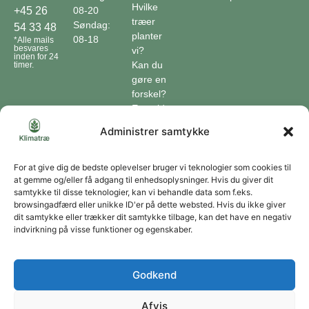
Hvilke
08-20
+45 26
træer
Søndag:
54 33 48
planter
08-18
*Alle mails
besvares
vi?
inden for 24
Kan du
timer.
gøre en
forskel?
En guide
til klimaet
Administrer samtykke
Klimaordbogen
Hvordan
optager
For at give dig de bedste oplevelser bruger vi teknologier som cookies til
at gemme og/eller få adgang til enhedsoplysninger. Hvis du giver dit
træer
samtykke til disse teknologier, kan vi behandle data som f.eks.
co2?
browsingadfærd eller unikke ID'er på dette websted. Hvis du ikke giver
dit samtykke eller trækker dit samtykke tilbage, kan det have en negativ
Forbliv forbundet
indvirkning på visse funktioner og egenskaber.
Få opdateringer om vores genoprettende tiltag sendt direkte til din indbakke.
Godkend
Afvis