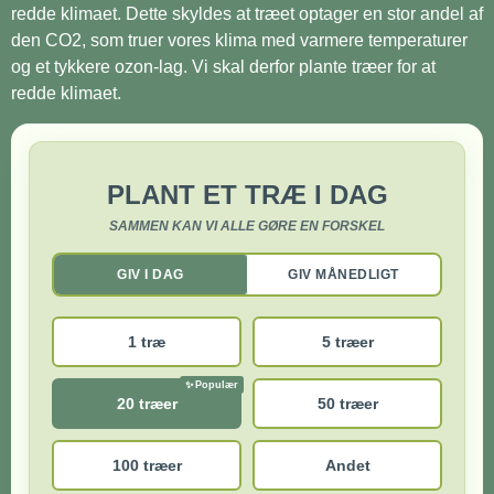
redde klimaet. Dette skyldes at træet optager en stor andel af
den CO2, som truer vores klima med varmere temperaturer
og et tykkere ozon-lag. Vi skal derfor plante træer for at
redde klimaet.
PLANT ET TRÆ I DAG
SAMMEN KAN VI ALLE GØRE EN FORSKEL
GIV I DAG
GIV MÅNEDLIGT
1 træ
5 træer
20 træer
50 træer
100 træer
Andet