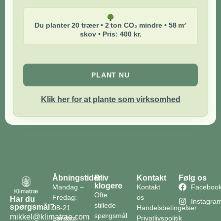
Du planter 20 træer • 2 ton CO₂ mindre • 58 m²
skov • Pris: 400 kr.
PLANT NU
Klik her for at plante som virksomhed
Åbningstider
Bliv
Kontakt
Følg os
klogere
Mandag –
Kontakt
Faceboo
Ofte
Fredag:
os
Har du
Instagra
stillede
spørgsmål?
08-21
Handelsbetingelser
spørgsmål
mikkel@klimatrae.com
Lørdag:
Privatlivspolitik