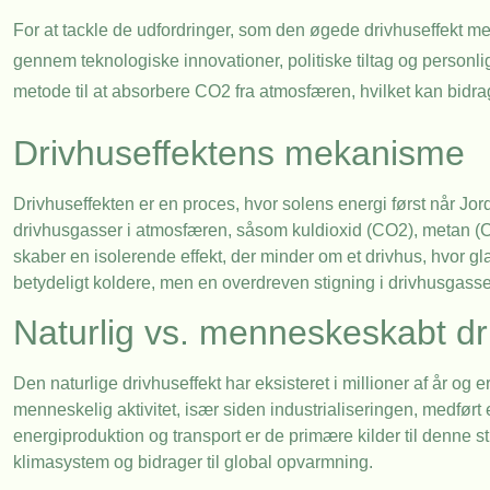
For at tackle de udfordringer, som den øgede drivhuseffekt me
gennem teknologiske innovationer, politiske tiltag og personli
metode til at absorbere CO2 fra atmosfæren, hvilket kan bidr
Drivhuseffektens mekanisme
Drivhuseffekten er en proces, hvor solens energi først når J
drivhusgasser i atmosfæren, såsom kuldioxid (CO2), metan (CH4
skaber en isolerende effekt, der minder om et drivhus, hvor 
betydeligt koldere, men en overdreven stigning i drivhusgasser
Naturlig vs. menneskeskabt dr
Den naturlige drivhuseffekt har eksisteret i millioner af år og e
menneskelig aktivitet, især siden industrialiseringen, medført
energiproduktion og transport er de primære kilder til denne sti
klimasystem og bidrager til global opvarmning.