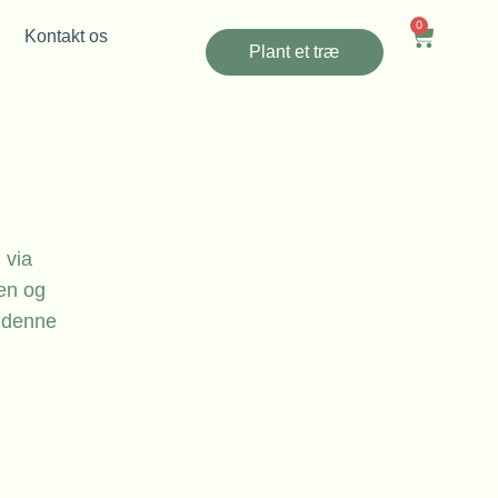
0
Kontakt os
Plant et træ
 via
ten og
e denne