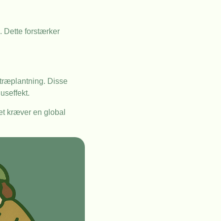
 Dette forstærker
m træplantning. Disse
seffekt.
Det kræver en global