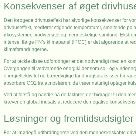
Konsekvenser af øget drivhuse
Den forøgede drivhuseffekt har alvorlige konsekvenser for vo
drivhuseffekt, medfører stigende temperaturer, smeltende pola
økosystemer, biodiversitet og menneskelige samfund. Ekstre
intense. Ifølge FN’s klimapanel (IPCC) er det afgørende at r
klimaforandringerne.
For at tackle disse udfordringer er det nødvendigt med en kombi
Overgangen til vedvarende energikilder som sol- og vindener
energieffektivitet og bæredygtige landbrugspraksisser bidrage
absorbere CO2 fra atmosfæren, da træer naturligt optager kul
Ved at forstå og handle på de faktorer, der bidrager til den 
kræver en global indsats at reducere de negative konsekvenser 
Løsninger og fremtidsudsigter
For at imødegå udfordringerne ved den menneskeskabte drivhuse