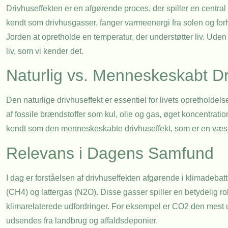
Drivhuseffekten er en afgørende proces, der spiller en central
kendt som drivhusgasser, fanger varmeenergi fra solen og forhi
Jorden at opretholde en temperatur, der understøtter liv. Uden 
liv, som vi kender det.
Naturlig vs. Menneskeskabt Dr
Den naturlige drivhuseffekt er essentiel for livets opretholde
af fossile brændstoffer som kul, olie og gas, øget koncentratio
kendt som den menneskeskabte drivhuseffekt, som er en væsent
Relevans i Dagens Samfund
I dag er forståelsen af drivhuseffekten afgørende i klimadebat
(CH4) og lattergas (N2O). Disse gasser spiller en betydelig roll
klimarelaterede udfordringer. For eksempel er CO2 den mest u
udsendes fra landbrug og affaldsdeponier.