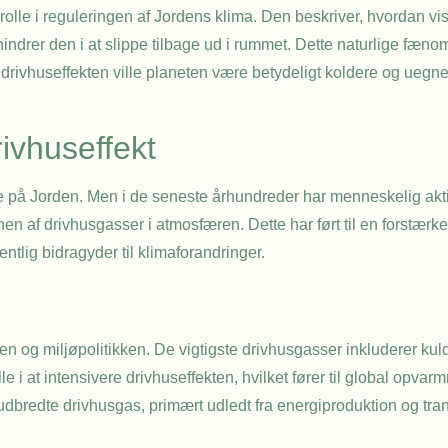
 rolle i reguleringen af Jordens klima. Den beskriver, hvordan v
ndrer den i at slippe tilbage ud i rummet. Dette naturlige fænom
drivhuseffekten ville planeten være betydeligt koldere og uegnet t
ivhuseffekt
lse på Jorden. Men i de seneste århundreder har menneskelig akti
nen af drivhusgasser i atmosfæren. Dette har ført til en forstærke
lig bidragyder til klimaforandringer.
ten og miljøpolitikken. De vigtigste drivhusgasser inkluderer ku
e i at intensivere drivhuseffekten, hvilket fører til global opva
dbredte drivhusgas, primært udledt fra energiproduktion og tr