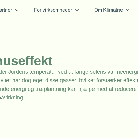
rtner
For virksomheder
Om Klimatræ
huseffekt
older Jordens temperatur ved at fange solens varmeenergi
tet har dog øget disse gasser, hvilket forstærker effek
rende energi og træplantning kan hjælpe med at reducer
påvirkning.