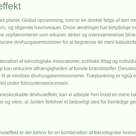
ffekt
res planet. Global opvarmning, som er en direkte følge af den
ris, og stigende havniveauer. Disse ændringer har betydelige i
me vejrfænomener som orkaner, tørker og oversvømmelser blive
educere drivhusgasemissioner for at begrænse de mest katastrof
nation af teknologiske innovationer, politiske tiltag og individu
gi kan reducere afhængigheden af fossile brændstoffer. Derudov
 til at mindske drivhusgasemissionerne. Træplantning er også en 
stof under fotosynteseprocessen.
menneskeskabte drivhuseffekt, kan vi arbejde hen imod en mere bæ
og sikre, at Jorden forbliver et beboeligt sted for fremtidige ge
ffekt er der behov for en kombination af teknologiske innovatio