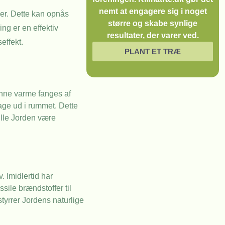
nemt at engagere sig i noget
ser. Dette kan opnås
større og skabe synlige
ng er en effektiv
resultater, der varer ved.
effekt.
PLANT ET TRÆ
enne varme fanges af
age ud i rummet. Dette
ille Jorden være
. Imidlertid har
sile brændstoffer til
styrrer Jordens naturlige