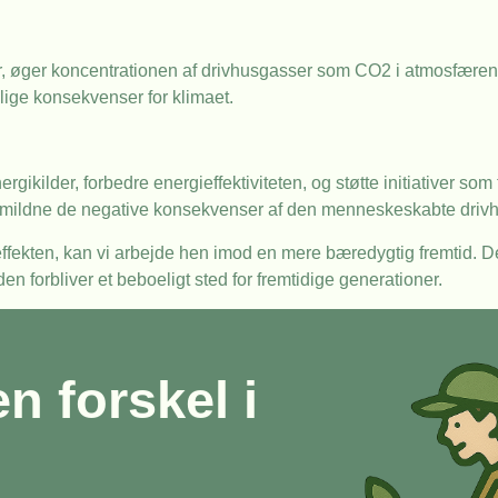
er, øger koncentrationen af drivhusgasser som CO2 i atmosfæren.
lige konsekvenser for klimaet.
rgikilder, forbedre energieffektiviteten, og støtte initiativer so
mildne de negative konsekvenser af den menneskeskabte drivhu
useffekten, kan vi arbejde hen imod en mere bæredygtig fremtid. 
n forbliver et beboeligt sted for fremtidige generationer.
en forskel i