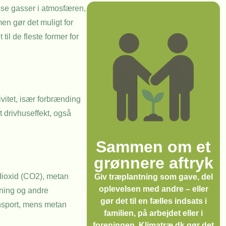
isse gasser i atmosfæren,
en gør det muligt for
il de fleste former for
vitet, især forbrænding
t drivhuseffekt, også
Sammen om et
grønnere aftryk
ldioxid (CO2), metan
Giv træplantning som gave, del
oplevelsen med andre – eller
rmning og andre
gør det til en fælles indsats i
ansport, mens metan
familien, på arbejdet eller i
foreningen. Klimatræ.dk gør det