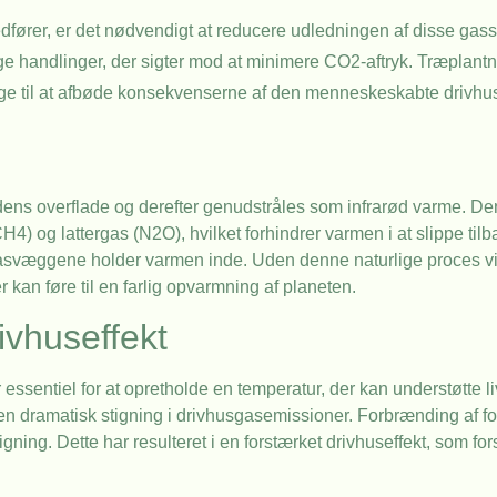
dfører, er det nødvendigt at reducere udledningen af disse gas
ge handlinger, der sigter mod at minimere CO2-aftryk. Træplantni
age til at afbøde konsekvenserne af den menneskeskabte drivhus
ordens overflade og derefter genudstråles som infrarød varme. D
) og lattergas (N2O), hvilket forhindrer varmen i at slippe tilb
glasvæggene holder varmen inde. Uden denne naturlige proces v
 kan føre til en farlig opvarmning af planeten.
ivhuseffekt
r essentiel for at opretholde en temperatur, der kan understøtte liv
 en dramatisk stigning i drivhusgasemissioner. Forbrænding af fos
gning. Dette har resulteret i en forstærket drivhuseffekt, som for