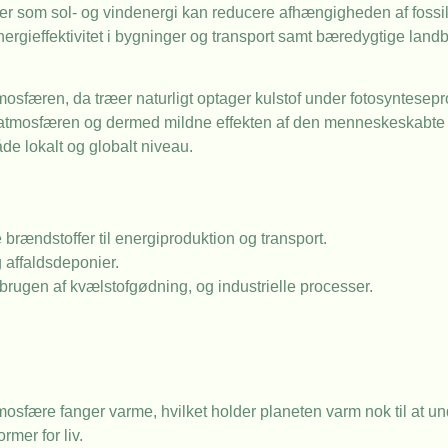
der som sol- og vindenergi kan reducere afhængigheden af fossil
ergieffektivitet i bygninger og transport samt bæredygtige land
tmosfæren, da træer naturligt optager kulstof under fotosyntesep
atmosfæren og dermed mildne effekten af den menneskeskabte d
de lokalt og globalt niveau.
 brændstoffer til energiproduktion og transport.
 affaldsdeponier.
brugen af kvælstofgødning, og industrielle processer.
osfære fanger varme, hvilket holder planeten varm nok til at und
rmer for liv.