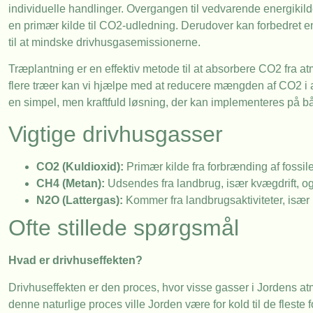
individuelle handlinger. Overgangen til vedvarende energikil
en primær kilde til CO2-udledning. Derudover kan forbedret en
til at mindske drivhusgasemissionerne.
Træplantning er en effektiv metode til at absorbere CO2 fra a
flere træer kan vi hjælpe med at reducere mængden af CO2 i 
en simpel, men kraftfuld løsning, der kan implementeres på bå
Vigtige drivhusgasser
CO2 (Kuldioxid):
Primær kilde fra forbrænding af fossile
CH4 (Metan):
Udsendes fra landbrug, især kvægdrift, og
N2O (Lattergas):
Kommer fra landbrugsaktiviteter, især 
Ofte stillede spørgsmål
Hvad er drivhuseffekten?
Drivhuseffekten er den proces, hvor visse gasser i Jordens atm
denne naturlige proces ville Jorden være for kold til de fleste fo