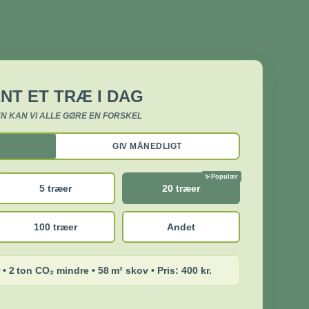
NT ET TRÆ I DAG
N KAN VI ALLE GØRE EN FORSKEL
GIV MÅNEDLIGT
5 træer
20 træer
100 træer
Andet
 • 2 ton CO₂ mindre • 58 m² skov • Pris: 400 kr.