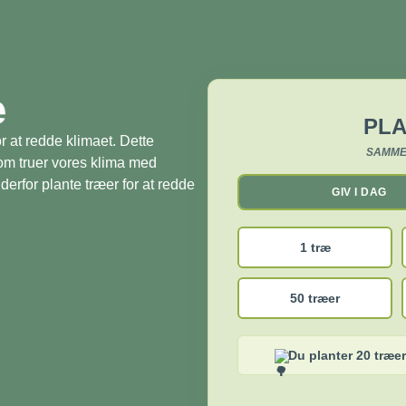
æ
PLA
r at redde klimaet. Dette
SAMME
som truer vores klima med
derfor plante træer for at redde
GIV I DAG
1 træ
50 træer
Du planter 20 træer