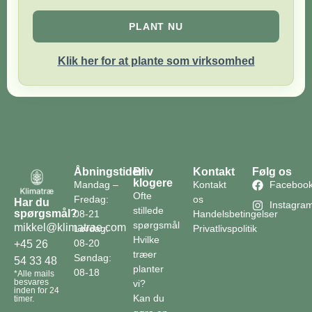
PLANT NU
Klik her for at plante som virksomhed
Åbningstider
Bliv
Kontakt
Følg os
klogere
Mandag –
Kontakt
Faceboo
Ofte
Fredag:
os
Har du
Instagra
stillede
spørgsmål?
08-21
Handelsbetingelser
spørgsmål
mikkel@klimatrae.com
Lørdag:
Privatlivspolitik
Hvilke
08-20
+45 26
træer
Søndag:
54 33 48
planter
08-18
*Alle mails
besvares
vi?
inden for 24
Kan du
timer.