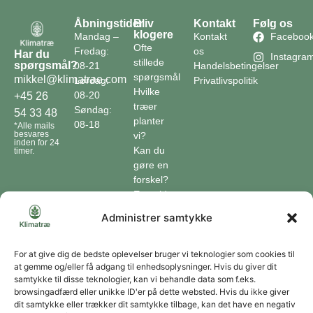
Åbningstider
Bliv
Kontakt
Følg os
klogere
Mandag –
Kontakt
Faceboo
Ofte
Fredag:
os
Har du
Instagra
stillede
spørgsmål?
08-21
Handelsbetingelser
spørgsmål
mikkel@klimatrae.com
Lørdag:
Privatlivspolitik
Hvilke
08-20
+45 26
træer
Søndag:
54 33 48
planter
08-18
*Alle mails
besvares
vi?
inden for 24
Kan du
timer.
gøre en
forskel?
En guide
til klimaet
Administrer samtykke
Klimaordbogen
Hvordan
optager
For at give dig de bedste oplevelser bruger vi teknologier som cookies til
at gemme og/eller få adgang til enhedsoplysninger. Hvis du giver dit
træer
samtykke til disse teknologier, kan vi behandle data som f.eks.
co2?
browsingadfærd eller unikke ID'er på dette websted. Hvis du ikke giver
dit samtykke eller trækker dit samtykke tilbage, kan det have en negativ