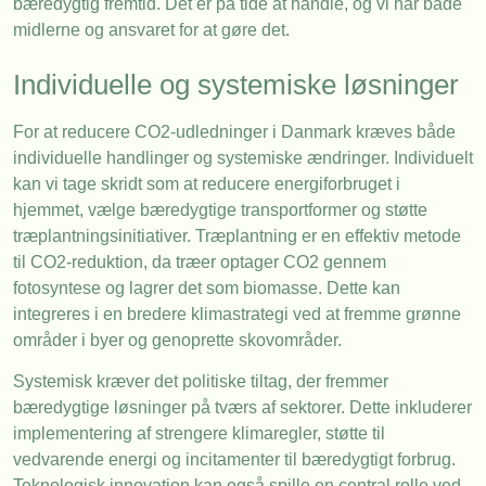
bæredygtig fremtid. Det er på tide at handle, og vi har både
midlerne og ansvaret for at gøre det.
Individuelle og systemiske løsninger
For at reducere CO2-udledninger i Danmark kræves både
individuelle handlinger og systemiske ændringer. Individuelt
kan vi tage skridt som at reducere energiforbruget i
hjemmet, vælge bæredygtige transportformer og støtte
træplantningsinitiativer. Træplantning er en effektiv metode
til CO2-reduktion, da træer optager CO2 gennem
fotosyntese og lagrer det som biomasse. Dette kan
integreres i en bredere klimastrategi ved at fremme grønne
områder i byer og genoprette skovområder.
Systemisk kræver det politiske tiltag, der fremmer
bæredygtige løsninger på tværs af sektorer. Dette inkluderer
implementering af strengere klimaregler, støtte til
vedvarende energi og incitamenter til bæredygtigt forbrug.
Teknologisk innovation kan også spille en central rolle ved