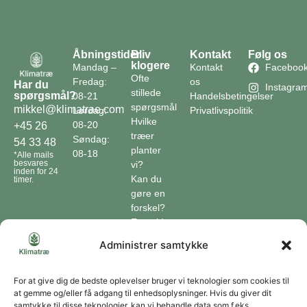
Åbningstider
Bliv
Kontakt
Følg os
klogere
Mandag –
Kontakt
Faceboo
Ofte
Fredag:
os
Har du
Instagra
stillede
spørgsmål?
08-21
Handelsbetingelser
spørgsmål
mikkel@klimatrae.com
Lørdag:
Privatlivspolitik
Hvilke
08-20
+45 26
træer
Søndag:
54 33 48
planter
08-18
*Alle mails
besvares
vi?
inden for 24
Kan du
timer.
gøre en
forskel?
En guide
til klimaet
Administrer samtykke
Klimaordbogen
Hvordan
optager
For at give dig de bedste oplevelser bruger vi teknologier som cookies til
at gemme og/eller få adgang til enhedsoplysninger. Hvis du giver dit
træer
samtykke til disse teknologier, kan vi behandle data som f.eks.