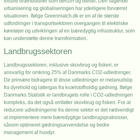
fossile brændstoffer som benzin og diesel. Den stigende
urbanisering og globaliseringen har yderligere forværret
situationen. Ifølge Greenmatch.dk er en af de største
udfordringer i transportsektoren overgangen til elektriske
køretøjer og udviklingen af en bæredygtig infrastruktur, som
kan understøtte denne transformation.
Landbrugssektoren
Landbrugssektoren, inklusive skovbrug og fiskeri, er
ansvarlig for omkring 25% af Danmarks CO2-udledninger.
De primære bidragere til disse udledninger er metanudslip
fra dyrehold og lattergas fra kvælstofholdig gødning. Ifølge
Danmarks Statistik er landbrugets rolle i CO2-udledningen
kompleks, da det også omfatter skovbrug og fiskeri. For at
reducere udledningerne fra denne sektor er det nødvendigt
at implementere mere bæredygtige landbrugspraksisser,
såsom optimeret gødningsanvendelse og bedre
management af husdyr.