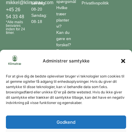
spørgsmål
mikkel@klimatrae.com
Lørdag:
Privatlivspolitik
Hvilke
08-20
+45 26
træer
Søndag:
54 33 48
planter
08-18
*Alle mails
besvares
vi?
inden for 24
Kan du
timer.
gøre en
forskel?
En guide
til klimaet
Administrer samtykke
Klimaordbogen
Hvordan
optager
For at give dig de bedste oplevelser bruger vi teknologier som cookies til
at gemme og/eller få adgang til enhedsoplysninger. Hvis du giver dit
træer
samtykke til disse teknologier, kan vi behandle data som f.eks.
co2?
browsingadfærd eller unikke ID'er på dette websted. Hvis du ikke giver
dit samtykke eller trækker dit samtykke tilbage, kan det have en negativ
Forbliv forbundet
indvirkning på visse funktioner og egenskaber.
Få opdateringer om vores genoprettende tiltag sendt direkte til din indbakke.
Godkend