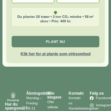
Du planter 20 træer • 2 ton CO₂ mindre • 58 m²
skov • Pris: 400 kr.
PLANT NU
Klik her for at plante som virksomhed
Åbningstider
Bliv
Kontakt
Følg os
klogere
Mandag –
Kontakt
Faceboo
Ofte
Fredag:
os
Har du
Instagra
stillede
spørgsmål?
08-21
Handelsbetingelser