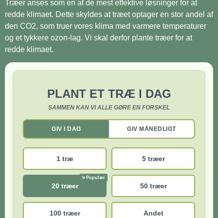
Træer anses som en af de mest effektive løsninger for at
redde klimaet. Dette skyldes at træet optager en stor andel af
den CO2, som truer vores klima med varmere temperaturer
og et tykkere ozon-lag. Vi skal derfor plante træer for at
redde klimaet.
PLANT ET TRÆ I DAG
SAMMEN KAN VI ALLE GØRE EN FORSKEL
GIV I DAG
GIV MÅNEDLIGT
1 træ
5 træer
20 træer
50 træer
100 træer
Andet